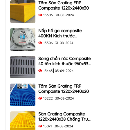
Tấm Sàn Grating FRP
Composite 1220x2440x30
15606
30-08-2024
Nắp hố ga composite
400KN Kích thước
1000×1000 Khung Âm Tải
15506
31-08-2024
40 Tấn
Song chắn rác Composite
40 tấn kích thước 960x530
tải trọng 400KN
15463
03-09-2024
Tấm Sàn Grating FRP
Composite 1220x2440x20
15222
30-08-2024
Sàn Grating Composite
1220x2440x38 Chống Trượt,
Chịu Lực
15071
30-08-2024