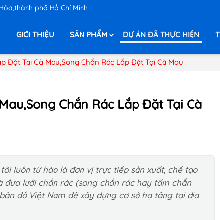
 Hòa,thành phố Hồ Chí Minh
Ủ
GIỚI THIỆU
SẢN PHẨM
DỰ ÁN ĐÃ THỰC HIỆN
T
p Đặt Tại Cà Mau,Song Chắn Rác Lắp Đặt Tại Cà Mau
 Mau,Song Chắn Rác Lắp Đặt Tại Cà
i luôn từ hào là đơn vị trực tiếp sản xuất, chế tạo
à đưa lưới chắn rác (song chắn rác hay tấm chắn
 bản đồ Việt Nam để xây dựng cơ sở hạ tầng tại địa