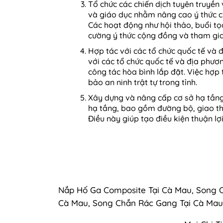
Tổ chức các chiến dịch tuyên truyền 
và giáo dục nhằm nâng cao ý thức củ
Các hoạt động như hội thảo, buổi t
cường ý thức cộng đồng và tham gia
Hợp tác với các tổ chức quốc tế và 
với các tổ chức quốc tế và địa phươ
công tác hòa bình lắp đặt. Việc hợp
bảo an ninh trật tự trong tỉnh.
Xây dựng và nâng cấp cơ sở hạ tầng
hạ tầng, bao gồm đường bộ, giao thô
Điều này giúp tạo điều kiện thuận l
Nắp Hố Ga Composite Tại Cà Mau, Song 
Cà Mau, Song Chắn Rác Gang Tại Cà Mau