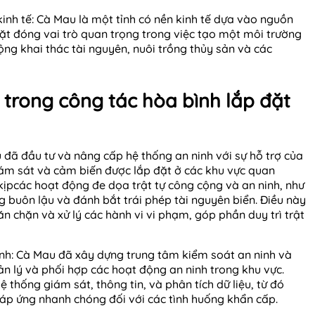
kinh tế: Cà Mau là một tỉnh có nền kinh tế dựa vào nguồn
đặt đóng vai trò quan trọng trong việc tạo một môi trường
ộng khai thác tài nguyên, nuôi trồng thủy sản và các
u trong công tác hòa bình lắp đặt
u đã đầu tư và nâng cấp hệ thống an ninh với sự hỗ trợ của
ám sát và cảm biến được lắp đặt ở các khu vực quan
 kịpcác hoạt động đe dọa trật tự công cộng và an ninh, như
 buôn lậu và đánh bắt trái phép tài nguyên biển. Điều này
n chặn và xử lý các hành vi vi phạm, góp phần duy trì trật
nh: Cà Mau đã xây dựng trung tâm kiểm soát an ninh và
n lý và phối hợp các hoạt động an ninh trong khu vực.
ệ thống giám sát, thông tin, và phân tích dữ liệu, từ đó
p ứng nhanh chóng đối với các tình huống khẩn cấp.