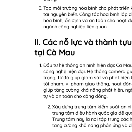
Tạo môi trường hòa bình cho phát triển 
tài nguyên biển. Công tác hòa bình lắp 
hòa bình, ổn định và an toàn cho hoạt đ
ngành công nghiệp liên quan.
II. Các nỗ lực và thành tự
tại Cà Mau
Đầu tư hệ thống an ninh hiện đại: Cà Ma
công nghệ hiện đại. Hệ thống camera gi
trọng, từ đó giúp giám sát và phát hiện
tội phạm, vi phạm giao thông, hoạt động
giúp tăng cường khả năng phát hiện, ngă
tự và an toàn cho cộng đồng.
Xây dựng trung tâm kiểm soát an ni
trung tâm điều hành quốc gia để quả
Trung tâm này là nơi tập trung các h
tăng cường khả năng phản ứng và đá