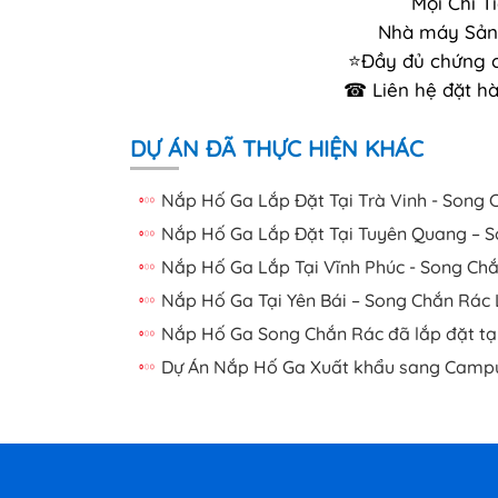
Mọi Chi T
Nhà máy Sản 
⭐Đầy đủ chứng ch
☎ Liên hệ đặt hà
DỰ ÁN ĐÃ THỰC HIỆN KHÁC
Nắp Hố Ga Lắp Đặt Tại Trà Vinh - Song 
Nắp Hố Ga Lắp Đặt Tại Tuyên Quang – S
Nắp Hố Ga Lắp Tại Vĩnh Phúc - Song Chắ
Nắp Hố Ga Tại Yên Bái – Song Chắn Rác 
Nắp Hố Ga Song Chắn Rác đã lắp đặt tại
Dự Án Nắp Hố Ga Xuất khẩu sang Campu