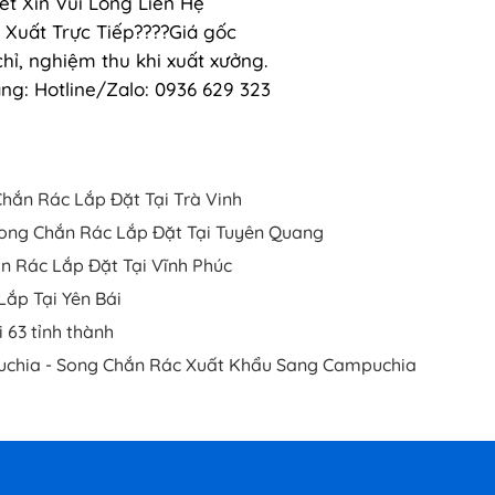
iết Xin Vui Lòng Liên Hệ
Xuất Trực Tiếp????Giá gốc
ỉ, nghiệm thu khi xuất xưởng.
ng: Hotline/Zalo: 0936 629 323
Chắn Rác Lắp Đặt Tại Trà Vinh
ong Chắn Rác Lắp Đặt Tại Tuyên Quang
n Rác Lắp Đặt Tại Vĩnh Phúc
Lắp Tại Yên Bái
 63 tỉnh thành
chia - Song Chắn Rác Xuất Khẩu Sang Campuchia