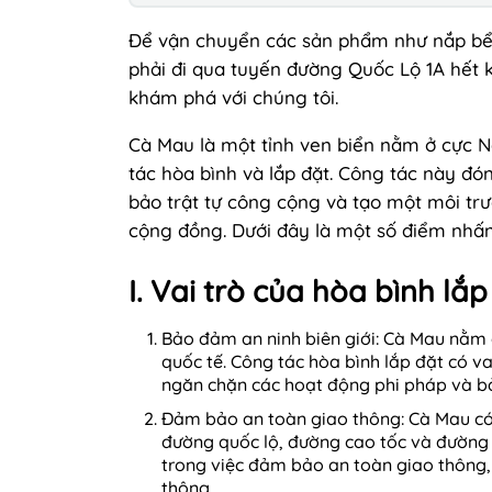
Để vận chuyển các sản phẩm như nắp bể 
phải đi qua tuyến đường Quốc Lộ 1A hết k
khám phá với chúng tôi.
Cà Mau là một tỉnh ven biển nằm ở cực N
tác hòa bình và lắp đặt. Công tác này đó
bảo trật tự công cộng và tạo một môi trư
cộng đồng. Dưới đây là một số điểm nhấn 
I. Vai trò của hòa bình lắ
Bảo đảm an ninh biên giới: Cà Mau nằm ở
quốc tế. Công tác hòa bình lắp đặt có va
ngăn chặn các hoạt động phi pháp và bả
Đảm bảo an toàn giao thông: Cà Mau có
đường quốc lộ, đường cao tốc và đường 
trong việc đảm bảo an toàn giao thông, g
thông.