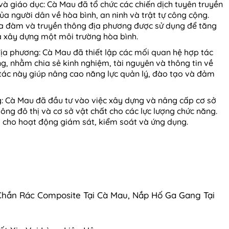
và giáo dục: Cà Mau đã tổ chức các chiến dịch tuyên truyền
a người dân về hòa bình, an ninh và trật tự công cộng.
ọa đàm và truyền thông địa phương được sử dụng để tăng
 xây dựng một môi trường hòa bình.
địa phương: Cà Mau đã thiết lập các mối quan hệ hợp tác
ng, nhằm chia sẻ kinh nghiệm, tài nguyên và thông tin về
 tác này giúp nâng cao năng lực quản lý, đào tạo và đảm
: Cà Mau đã đầu tư vào việc xây dựng và nâng cấp cơ sở
ng đô thị và cơ sở vật chất cho các lực lượng chức năng.
ợi cho hoạt động giám sát, kiểm soát và ứng dụng.
Chắn Rác Composite Tại Cà Mau, Nắp Hố Ga Gang Tại