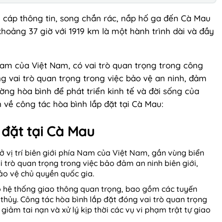
cáp thông tin, song chắn rác, nắp hố ga đến Cà Mau
hoảng 37 giờ với 1919 km là một hành trình dài và đầy
am của Việt Nam, có vai trò quan trọng trong công
ng vai trò quan trọng trong việc bảo vệ an ninh, đảm
ờng hòa bình để phát triển kinh tế và đời sống của
về công tác hòa bình lắp đặt tại Cà Mau:
p đặt tại Cà Mau
 vị trí biên giới phía Nam của Việt Nam, gần vùng biển
i trò quan trọng trong việc bảo đảm an ninh biên giới,
o vệ chủ quyền quốc gia.
 hệ thống giao thông quan trọng, bao gồm các tuyến
thủy. Công tác hòa bình lắp đặt đóng vai trò quan trọng
iảm tai nạn và xử lý kịp thời các vụ vi phạm trật tự giao