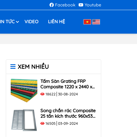
Facebook
Youtube
IN TỨC
VIDEO
LIÊN HỆ
XEM NHIỀU
Tấm Sàn Grating FRP
Composite 1220 x 2440 x
35
18622
30-08-2024
Song chắn rác Composite
25 tấn kích thước 960x530
tải trọng 250KN
16505
03-09-2024