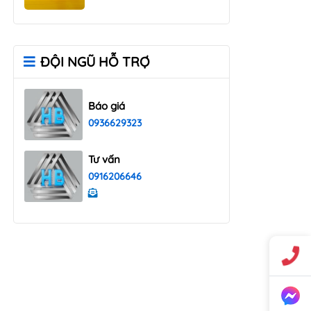
ĐỘI NGŨ HỖ TRỢ
Báo giá
0936629323
Tư vấn
0916206646