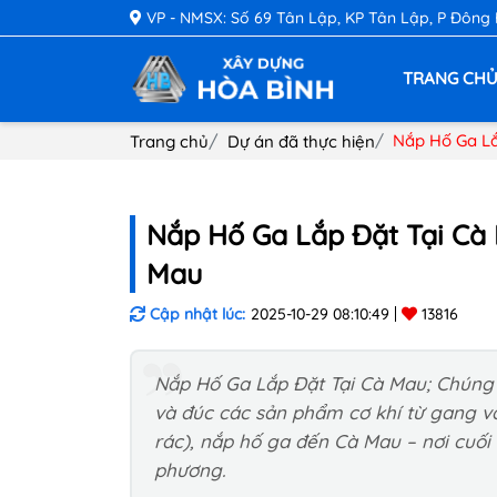
VP - NMSX: Số 69 Tân Lập, KP Tân Lập, P Đông
TRANG CH
Nắp Hố Ga Lắ
Trang chủ
Dự án đã thực hiện
Nắp Hố Ga Lắp Đặt Tại Cà
Mau
Cập nhật lúc:
2025-10-29 08:10:49
13816
Nắp Hố Ga Lắp Đặt Tại Cà Mau; Chúng tô
và đúc các sản phẩm cơ khí từ gang v
rác), nắp hố ga đến Cà Mau – nơi cuối
phương.