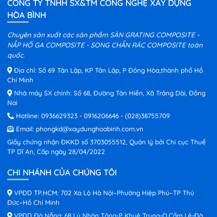
CÔNG TY TNHH SX&TM CÔNG NGHỆ XÂY DỰNG
HÒA BÌNH
Chuyên sản xuất các sản phẩm SÀN GRATING COMPOSITE -
NẮP HỐ GA COMPOSITE - SONG CHẮN RÁC COMPOSITE toàn
quốc.
Địa chỉ: Số 69 Tân Lập, KP Tân Lập, P Đông Hòa,thành phố Hồ
Chí Minh
Nhà máy SX chính: Số 68, Đường Tân Hiền, Xã Trảng Dài, Đồng
Nai
Hotline:
0936629323
-
0916206646
-
(028)38755709
Email:
phongkd@xaydunghoabinh.com.vn
Giấy chứng nhận ĐKKD số 3703055512, Quản lý bởi Chi cục Thuế
TP Dĩ An, Cấp ngày 28/04/2022
CHI NHÁNH CỦA CHÚNG TÔI
VPĐD TP.HCM: 702 Xa Lộ Hà Nội–Phường Hiệp Phú–TP Thủ
Đức–Hồ Chí Minh
VPĐD Đà Nẵng: 68 Lý Nhân Tông-P Khuê Trung-Q.Cẩm Lệ-Đà