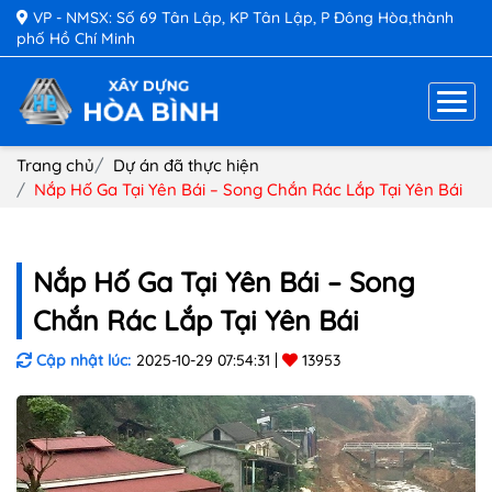
VP - NMSX: Số 69 Tân Lập, KP Tân Lập, P Đông Hòa,thành
phố Hồ Chí Minh
Trang chủ
Dự án đã thực hiện
Nắp Hố Ga Tại Yên Bái – Song Chắn Rác Lắp Tại Yên Bái
Nắp Hố Ga Tại Yên Bái – Song
Chắn Rác Lắp Tại Yên Bái
Cập nhật lúc:
2025-10-29 07:54:31
13953