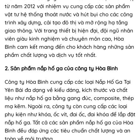
từ năm 2012 với nhiệm vụ cung cấp các sản phẩm
vật tư hệ thống thoát nước và hút bụi cho các công
trình xây dựng, cải tạo đô thị và mở rộng hạ tầng
giao thông. Với trang thiết bị hiện đại, đội ngũ nhân
viên giàu kinh nghiệm và chuyên môn cao, Hòa
Bình cam kết mang đến cho khách hàng những sản
phẩm chất lượng và dịch vụ tốt nhất.
2. Sản phẩm nắp hố ga của công ty Hòa Bình
Công ty Hòa Bình cung cấp các loại Nắp Hố Ga Tại
Yên Bái đa dạng về kiểu dáng, kích thước và chất
liệu như nắp hố ga bằng gang đúc, composite, thép
mạ kẽm. Ngoài ra, công ty còn cung cấp các loại
phụ kiện như khóa, ốc vít, đai ốc, đai khóa để lắp đặt
nắp hố ga. Tất cả các sản phẩm nắp hố ga của Hòa
Bình đều đáp ứng các tiêu chuẩn chất lượng và an
toàn về môi trường.