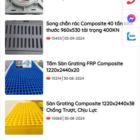
Song chắn rác Composite 40 tấn kích
thước 960x530 tải trọng 400KN
15455
03-09-2024
Tấm Sàn Grating FRP Composite
1220x2440x20
15214
30-08-2024
Sàn Grating Composite 1220x2440x38
Chống Trượt, Chịu Lực
15068
30-08-2024