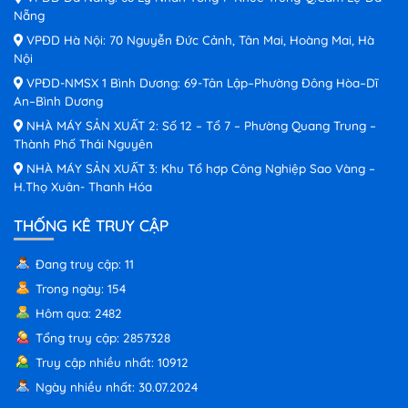
Nẵng
VPĐD Hà Nội: 70 Nguyễn Đức Cảnh, Tân Mai, Hoàng Mai, Hà
Nội
VPĐD-NMSX 1 Bình Dương: 69-Tân Lập–Phường Đông Hòa–Dĩ
An–Bình Dương
NHÀ MÁY SẢN XUẤT 2: Số 12 – Tổ 7 – Phường Quang Trung –
Thành Phố Thái Nguyên
NHÀ MÁY SẢN XUẤT 3: Khu Tổ hợp Công Nghiệp Sao Vàng –
H.Thọ Xuân- Thanh Hóa
THỐNG KÊ TRUY CẬP
Đang truy cập: 11
Trong ngày: 154
Hôm qua: 2482
Tổng truy cập: 2857328
Truy cập nhiều nhất: 10912
Ngày nhiều nhất: 30.07.2024