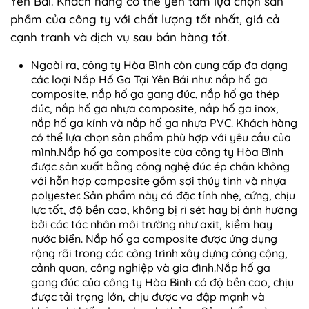
Yên Bái. Khách hàng có thể yên tâm lựa chọn sản
phẩm của công ty với chất lượng tốt nhất, giá cả
cạnh tranh và dịch vụ sau bán hàng tốt.
Ngoài ra, công ty Hòa Bình còn cung cấp đa dạng
các loại Nắp Hố Ga Tại Yên Bái như: nắp hố ga
composite, nắp hố ga gang đúc, nắp hố ga thép
đúc, nắp hố ga nhựa composite, nắp hố ga inox,
nắp hố ga kính và nắp hố ga nhựa PVC. Khách hàng
có thể lựa chọn sản phẩm phù hợp với yêu cầu của
mình.
Nắp hố ga composite của công ty Hòa Bình
được sản xuất bằng công nghệ đúc ép chân không
với hỗn hợp composite gồm sợi thủy tinh và nhựa
polyester. Sản phẩm này có đặc tính nhẹ, cứng, chịu
lực tốt, độ bền cao, không bị rỉ sét hay bị ảnh hưởng
bởi các tác nhân môi trường như axit, kiềm hay
nước biển. Nắp hố ga composite được ứng dụng
rộng rãi trong các công trình xây dựng công cộng,
cảnh quan, công nghiệp và gia đình.
Nắp hố ga
gang đúc của công ty Hòa Bình có độ bền cao, chịu
được tải trọng lớn, chịu được va đập mạnh và