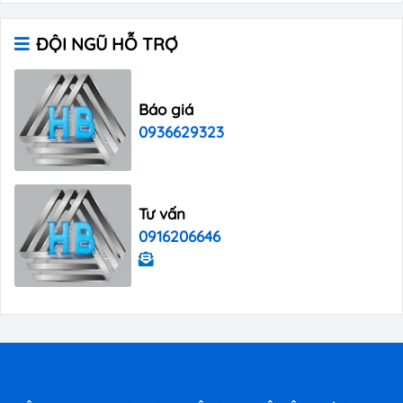
ĐỘI NGŨ HỖ TRỢ
Báo giá
0936629323
Tư vấn
0916206646