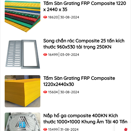
Tấm Sàn Grating FRP Composite 1220
x 2440 x 35
18620
30-08-2024
Song chắn rác Composite 25 tấn kích
thước 960x530 tải trọng 250KN
16499
03-09-2024
Tấm Sàn Grating FRP Composite
1220x2440x30
15604
30-08-2024
Nắp hố ga composite 400KN Kích
thước 1000×1000 Khung Âm Tải 40 Tấn
15499
31-08-2024