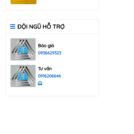
ĐỘI NGŨ HỖ TRỢ
Báo giá
0936629323
Tư vấn
0916206646