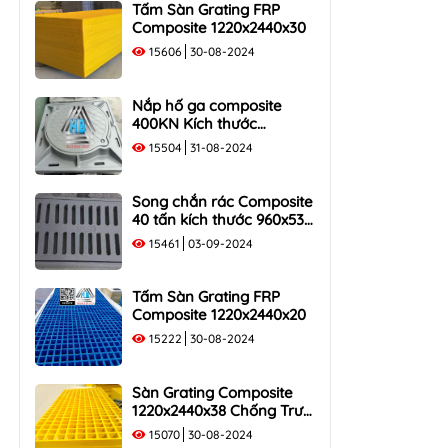
Tấm Sàn Grating FRP
Composite 1220x2440x30
15606
30-08-2024
Nắp hố ga composite
400KN Kích thước
1000×1000 Khung Âm Tải
15504
31-08-2024
40 Tấn
Song chắn rác Composite
40 tấn kích thước 960x530
tải trọng 400KN
15461
03-09-2024
Tấm Sàn Grating FRP
Composite 1220x2440x20
15222
30-08-2024
Sàn Grating Composite
1220x2440x38 Chống Trượt,
Chịu Lực
15070
30-08-2024