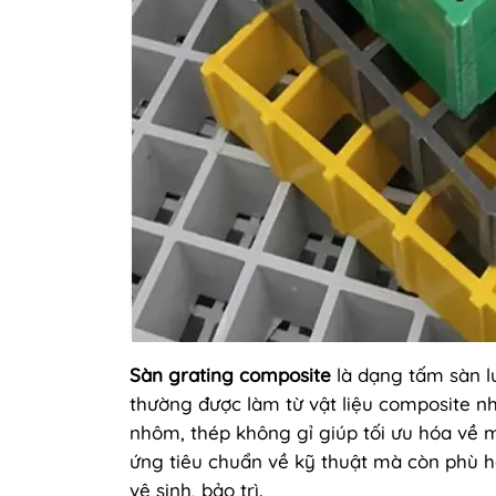
Sàn
grating composite
là dạng tấm sàn lư
thường được làm từ vật liệu composite nh
nhôm, thép không gỉ giúp tối ưu hóa về 
ứng tiêu chuẩn về kỹ thuật mà còn phù h
vệ sinh, bảo trì.