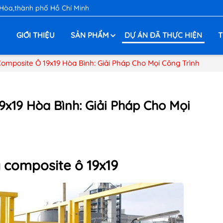
 Hòa,thành phố Hồ Chí Minh
Ủ
GIỚI THIỆU
SẢN PHẨM
DỰ ÁN ĐÃ THỰC HIỆN
T
Composite Ô 19x19 Hòa Bình: Giải Pháp Cho Mọi Công Trình
9x19 Hòa Bình: Giải Pháp Cho Mọi
g composite
ô 19x19