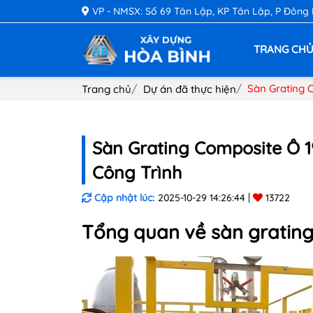
VP - NMSX: Số 69 Tân Lập, KP Tân Lập, P Đông
TRANG CH
Sàn Grating 
Trang chủ
Dự án đã thực hiện
Sàn Grating Composite Ô 1
Công Trình
Cập nhật lúc:
2025-10-29 14:26:44
13722
Tổng quan về
sàn
gratin