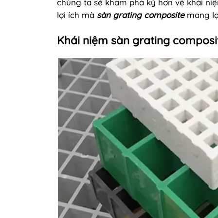
chúng ta sẽ khám phá kỹ hơn về khái niệ
lợi ích mà
sàn
grating composite
mang lại
Khái niệm
sàn
grating composi