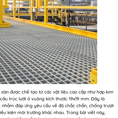
m sàn được chế tạo từ các vật liệu cao cấp như hợp kim
ấu trúc lưới ô vuông kích thước 19x19 mm. Đây là
t nhằm đáp ứng yêu cầu về độ chắc chắn, chống trượt
iều kiện môi trường khác nhau. Trong bài viết này,