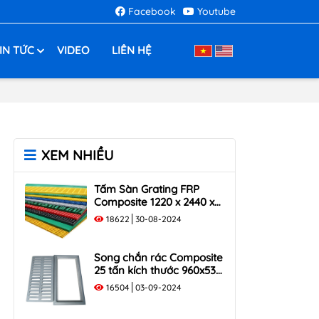
Facebook
Youtube
IN TỨC
VIDEO
LIÊN HỆ
XEM NHIỀU
Tấm Sàn Grating FRP
Composite 1220 x 2440 x
35
18622
30-08-2024
Song chắn rác Composite
25 tấn kích thước 960x530
tải trọng 250KN
16504
03-09-2024