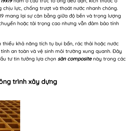
19x19
nằm ở cấu trúc tổ ong đều đặn, kích thước ô
 chịu lực, chống trượt và thoát nước nhanh chóng.
x19 mang lại sự cân bằng giữa độ bền và trọng lượng
chuyển hoặc tải trọng cao nhưng vẫn đảm bảo tính
 thiểu khả năng tích tụ bụi bẩn, rác thải hoặc nước
 tính an toàn và vệ sinh môi trường xung quanh. Đây
đầu tư tin tưởng lựa chọn
sàn composite
này trong các
ông trình xây dựng