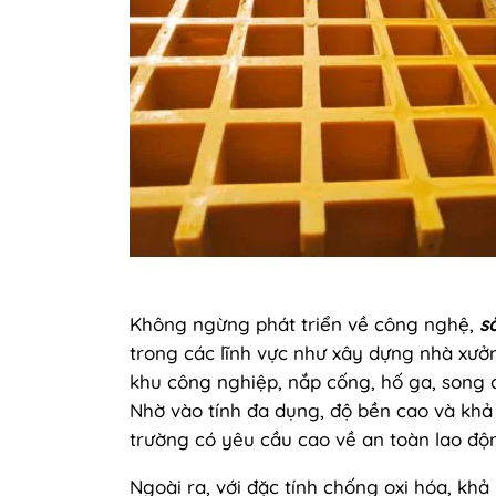
Không ngừng phát triển về công nghệ,
s
trong các lĩnh vực như xây dựng nhà xưở
khu công nghiệp, nắp cống, hố ga, song c
Nhờ vào tính đa dụng, độ bền cao và khả
trường có yêu cầu cao về an toàn lao độ
Ngoài ra, với đặc tính chống oxi hóa, khả