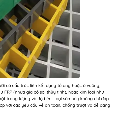
ới có cấu trúc liên kết dạng tổ ong hoặc ô vuông,
ư FRP (nhựa gia cố sợi thủy tinh), hoặc kim loại như
mặt trọng lượng và độ bền. Loại sàn này không chỉ đáp
ợp với các yêu cầu về an toàn, chống trượt và dễ dàng