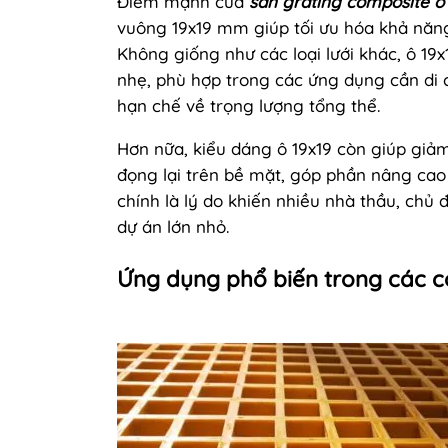
Điểm mạnh của
sàn
grating composite
ô 
vuông 19x19 mm giúp tối ưu hóa khả năng
Không giống như các loại lưới khác, ô 19
nhẹ, phù hợp trong các ứng dụng cần di 
hạn chế về trọng lượng tổng thể.
Hơn nữa, kiểu dáng ô 19x19 còn giúp giảm
đọng lại trên bề mặt, góp phần nâng cao
chính là lý do khiến nhiều nhà thầu, chủ 
dự án lớn nhỏ.
Ứng dụng phổ biến trong các c