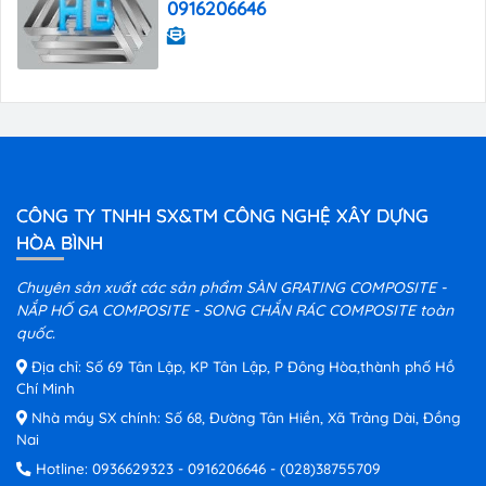
0916206646
CÔNG TY TNHH SX&TM CÔNG NGHỆ XÂY DỰNG
HÒA BÌNH
Chuyên sản xuất các sản phẩm SÀN GRATING COMPOSITE -
NẮP HỐ GA COMPOSITE - SONG CHẮN RÁC COMPOSITE toàn
quốc.
Địa chỉ: Số 69 Tân Lập, KP Tân Lập, P Đông Hòa,thành phố Hồ
Chí Minh
Nhà máy SX chính: Số 68, Đường Tân Hiền, Xã Trảng Dài, Đồng
Nai
Hotline:
0936629323
-
0916206646
-
(028)38755709