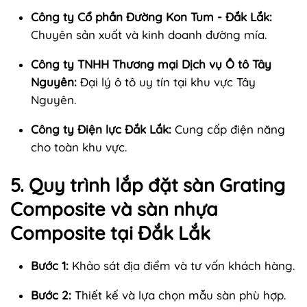
Công ty Cổ phần Đường Kon Tum - Đắk Lắk:
Chuyên sản xuất và kinh doanh đường mía.
Công ty TNHH Thương mại Dịch vụ Ô tô Tây
Nguyên:
Đại lý ô tô uy tín tại khu vực Tây
Nguyên.
Công ty Điện lực Đắk Lắk:
Cung cấp điện năng
cho toàn khu vực.
5. Quy trình lắp đặt sàn Grating
Composite và sàn nhựa
Composite tại Đắk Lắk
Bước 1:
Khảo sát địa điểm và tư vấn khách hàng.
Bước 2:
Thiết kế và lựa chọn mẫu sàn phù hợp.