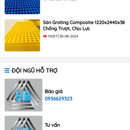
Sàn Grating Composite 1220x2440x38
Chống Trượt, Chịu Lực
15057
30-08-2024
ĐỘI NGŨ HỖ TRỢ
Báo giá
0936629323
Tư vấn