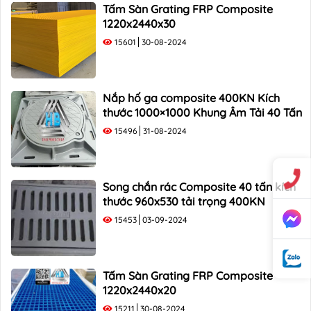
Tấm Sàn Grating FRP Composite
1220x2440x30
15601
30-08-2024
Nắp hố ga composite 400KN Kích
thước 1000×1000 Khung Âm Tải 40 Tấn
15496
31-08-2024
Song chắn rác Composite 40 tấn kích
thước 960x530 tải trọng 400KN
15453
03-09-2024
Tấm Sàn Grating FRP Composite
1220x2440x20
15211
30-08-2024