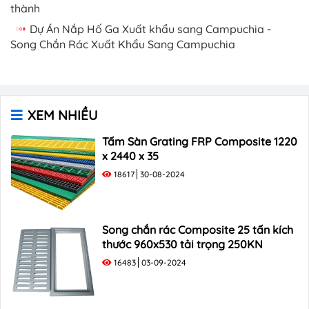
thành
Dự Án Nắp Hố Ga Xuất khẩu sang Campuchia -
Song Chắn Rác Xuất Khẩu Sang Campuchia
XEM NHIỀU
Tấm Sàn Grating FRP Composite 1220
x 2440 x 35
18617
30-08-2024
Song chắn rác Composite 25 tấn kích
thước 960x530 tải trọng 250KN
16483
03-09-2024