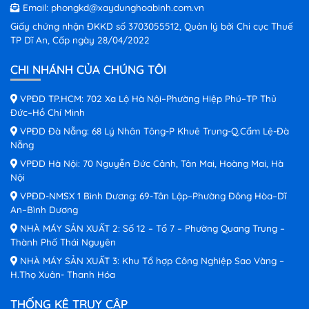
Email:
phongkd@xaydunghoabinh.com.vn
Giấy chứng nhận ĐKKD số 3703055512, Quản lý bởi Chi cục Thuế
TP Dĩ An, Cấp ngày 28/04/2022
CHI NHÁNH CỦA CHÚNG TÔI
VPĐD TP.HCM: 702 Xa Lộ Hà Nội–Phường Hiệp Phú–TP Thủ
Đức–Hồ Chí Minh
VPĐD Đà Nẵng: 68 Lý Nhân Tông-P Khuê Trung-Q.Cẩm Lệ-Đà
Nẵng
VPĐD Hà Nội: 70 Nguyễn Đức Cảnh, Tân Mai, Hoàng Mai, Hà
Nội
VPĐD-NMSX 1 Bình Dương: 69-Tân Lập–Phường Đông Hòa–Dĩ
An–Bình Dương
NHÀ MÁY SẢN XUẤT 2: Số 12 – Tổ 7 – Phường Quang Trung –
Thành Phố Thái Nguyên
NHÀ MÁY SẢN XUẤT 3: Khu Tổ hợp Công Nghiệp Sao Vàng –
H.Thọ Xuân- Thanh Hóa
THỐNG KÊ TRUY CẬP