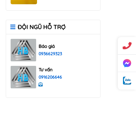
ĐỘI NGŨ HỖ TRỢ
Báo giá
0936629323
Tư vấn
0916206646