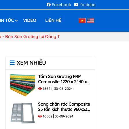
Facebook
Youtube
IN TỨC
VIDEO
LIÊN HỆ
- Bán Sàn Grating tại Đồng T
XEM NHIỀU
Tấm Sàn Grating FRP
Composite 1220 x 2440 x
35
18621
30-08-2024
Song chắn rác Composite
25 tấn kích thước 960x530
tải trọng 250KN
16502
03-09-2024