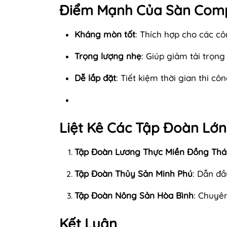
Điểm Mạnh Của Sàn Comp
Kháng mòn tốt
: Thích hợp cho các c
Trọng lượng nhẹ
: Giúp giảm tải trọng
Dễ lắp đặt
: Tiết kiệm thời gian thi côn
Liệt Kê Các Tập Đoàn Lớ
Tập Đoàn Lương Thực Miền Đồng Thá
Tập Đoàn Thủy Sản Minh Phú
: Dẫn đầ
Tập Đoàn Nông Sản Hòa Bình
: Chuyê
Kết Luận