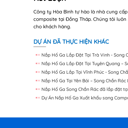
Công ty Hòa Bình tự hào là nhà cung cấp
composite tại Đồng Tháp. Chúng tôi luôn
cho khách hàng.
DỰ ÁN ĐÃ THỰC HIỆN KHÁC
Nắp Hố Ga Lắp Đặt Tại Trà Vinh - Song 
Nắp Hố Ga Lắp Đặt Tại Tuyên Quang – S
Nắp Hố Ga Lắp Tại Vĩnh Phúc - Song Chắ
Nắp Hố Ga Tại Yên Bái – Song Chắn Rác 
Nắp Hố Ga Song Chắn Rác đã lắp đặt tại
Dự Án Nắp Hố Ga Xuất khẩu sang Campu