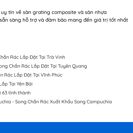
 uy tín về sàn grating composite và sàn nhựa
 sẵn sàng hỗ trợ và đảm bảo mang đến giá trị tốt nhất
Chắn Rác Lắp Đặt Tại Trà Vinh
ong Chắn Rác Lắp Đặt Tại Tuyên Quang
n Rác Lắp Đặt Tại Vĩnh Phúc
Lắp Tại Yên Bái
 63 tỉnh thành
chia - Song Chắn Rác Xuất Khẩu Sang Campuchia