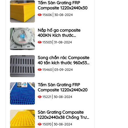
Tấm Sàn Grating FRP
Composite 1220x2440x30
15606
30-08-2024
Nắp hố ga composite
400KN Kích thước
1000×1000 Khung Âm Tải
15503
31-08-2024
40 Tấn
Song chắn rác Composite
40 tấn kích thước 960x530
tải trọng 400KN
15460
03-09-2024
Tấm Sàn Grating FRP
Composite 1220x2440x20
15221
30-08-2024
Sàn Grating Composite
1220x2440x38 Chống Trượt,
Chịu Lực
15070
30-08-2024