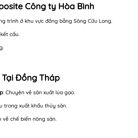
osite Công ty Hòa Bình
ông trình ở khu vực đồng bằng Sông Cữu Long.
 kết cấu.
g.
n Tại Đồng Tháp
p
: Chuyên về sản xuất lúa gạo.
u trong xuất khẩu thủy sản.
n về chế biến nông sản.