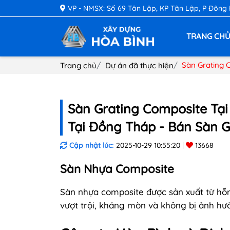
VP - NMSX: Số 69 Tân Lập, KP Tân Lập, P Đông
TRANG CH
Sàn Grating 
Trang chủ
Dự án đã thực hiện
Sàn Grating Composite Tạ
Tại Đồng Tháp - Bán Sàn G
Cập nhật lúc:
2025-10-29 10:55:20
13668
Sàn Nhựa Composite
Sàn nhựa composite được sản xuất từ hỗ
vượt trội, kháng mòn và không bị ảnh hưởn