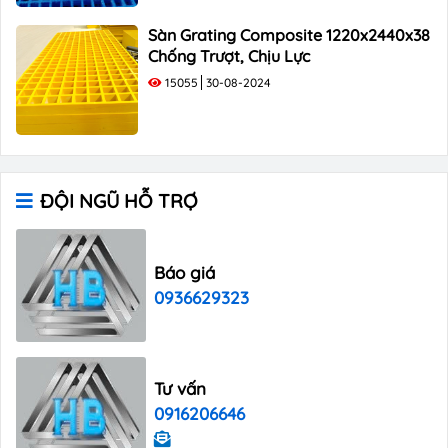
Sàn Grating Composite 1220x2440x38
Chống Trượt, Chịu Lực
15055
30-08-2024
ĐỘI NGŨ HỖ TRỢ
Báo giá
0936629323
Tư vấn
0916206646