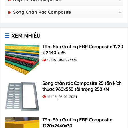
Nắp Hố Ga Composite 800x800
Song Chắn Rác Composite
Nắp Hố Ga Composite 850×850
Song Chắn Rác Composite 960x530
Nắp Hố Ga Composite 900×900
Song Chắn Rác Composite 1000x300
Nắp Hố Ga Composite 1000x1000
XEM NHIỀU
Song Chắn Rác Composite 1000×400
Song Chắn Rác Composite 1000×500
Tấm Sàn Grating FRP Composite 1220
x 2440 x 35
18615
30-08-2024
Song chắn rác Composite 25 tấn kích
thước 960x530 tải trọng 250KN
16483
03-09-2024
Tấm Sàn Grating FRP Composite
1220x2440x30