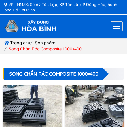
VP - NMSX: Số 69 Tân Lập, KP Tân Lập, P Đông Hòa,thành
phố Hồ Chí Minh
Trang chủ
Sản phẩm
Song Chắn Rác Composite 1000×400
SONG CHẮN RÁC COMPOSITE 1000×400