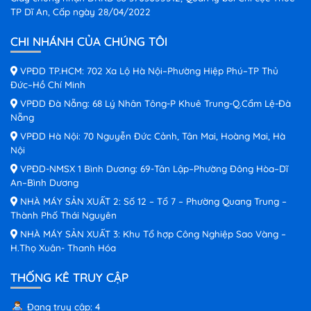
TP Dĩ An, Cấp ngày 28/04/2022
CHI NHÁNH CỦA CHÚNG TÔI
VPĐD TP.HCM: 702 Xa Lộ Hà Nội–Phường Hiệp Phú–TP Thủ
Đức–Hồ Chí Minh
VPĐD Đà Nẵng: 68 Lý Nhân Tông-P Khuê Trung-Q.Cẩm Lệ-Đà
Nẵng
VPĐD Hà Nội: 70 Nguyễn Đức Cảnh, Tân Mai, Hoàng Mai, Hà
Nội
VPĐD-NMSX 1 Bình Dương: 69-Tân Lập–Phường Đông Hòa–Dĩ
An–Bình Dương
NHÀ MÁY SẢN XUẤT 2: Số 12 – Tổ 7 – Phường Quang Trung –
Thành Phố Thái Nguyên
NHÀ MÁY SẢN XUẤT 3: Khu Tổ hợp Công Nghiệp Sao Vàng –
H.Thọ Xuân- Thanh Hóa
THỐNG KÊ TRUY CẬP
Đang truy cập: 4