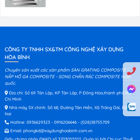
CÔNG TY TNHH SX&TM CÔNG NGHỆ XÂY DỰNG
HÒA BÌNH
Chuyên sản xuất các sản phẩm SÀN GRATING COMPOSITE -
NẮP HỐ GA COMPOSITE - SONG CHẮN RÁC COMPOSITE toàn
quốc.
Địa chỉ: Số 69 Tân Lập, KP Tân Lập, P Đông Hòa,thành phố Hồ
Chí Minh
Nhà máy SX chính: Số 68, Đường Tân Hiền, Xã Trảng Dài, Đồng
Nai
Hotline:
0936629323
-
0916206646
-
(028)38755709
Email:
phongkd@xaydunghoabinh.com.vn
Giấy chứng nhận ĐKKD số 3703055512, Quản lý bởi Chi cục Thuế