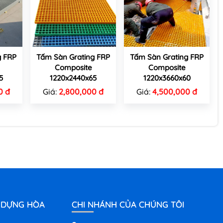
g FRP
Tấm Sàn Grating FRP
Tấm Sàn Grating FRP
Composite
Composite
5
1220x2440x65
1220x3660x60
0 đ
Giá:
2,800,000 đ
Giá:
4,500,000 đ
 DỰNG HÒA
CHI NHÁNH CỦA CHÚNG TÔI