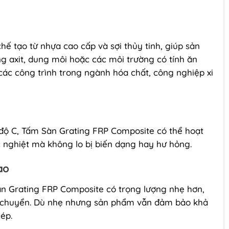
ế tạo từ nhựa cao cấp và sợi thủy tinh, giúp sản
 axit, dung môi hoặc các môi trường có tính ăn
các công trình trong ngành hóa chất, công nghiệp xi
0 độ C, Tấm Sàn Grating FRP Composite có thể hoạt
c nghiệt mà không lo bị biến dạng hay hư hỏng.
ao
sàn Grating FRP Composite có trọng lượng nhẹ hơn,
ận chuyển. Dù nhẹ nhưng sản phẩm vẫn đảm bảo khả
ép.