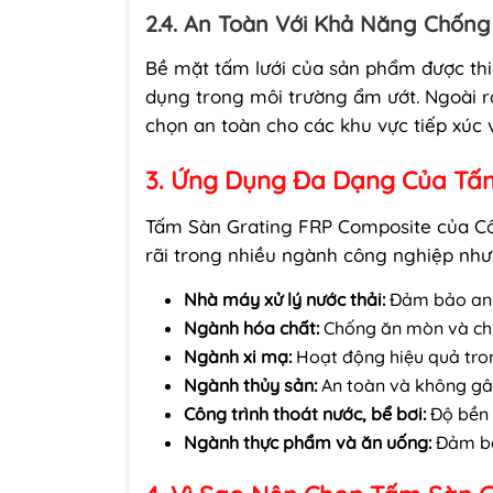
2.4. An Toàn Với Khả Năng Chống
Bề mặt tấm lưới của sản phẩm được thiế
dụng trong môi trường ẩm ướt. Ngoài ra
chọn an toàn cho các khu vực tiếp xúc v
3. Ứng Dụng Đa Dạng Của Tấ
Tấm Sàn Grating FRP Composite của C
rãi trong nhiều ngành công nghiệp như
Nhà máy xử lý nước thải:
Đảm bảo an t
Ngành hóa chất:
Chống ăn mòn và chị
Ngành xi mạ:
Hoạt động hiệu quả tron
Ngành thủy sản:
An toàn và không gây
Công trình thoát nước, bể bơi:
Độ bền 
Ngành thực phẩm và ăn uống:
Đảm bảo