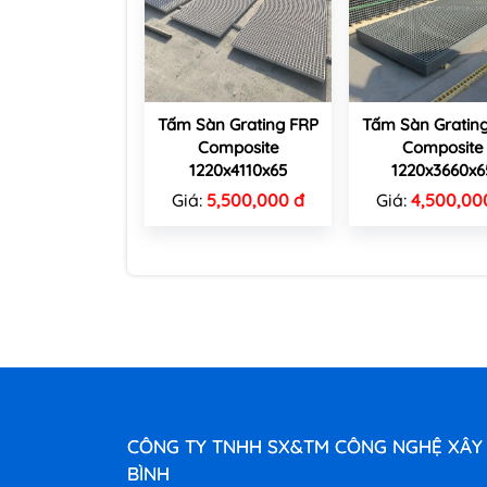
Tấm Sàn Grating FRP
Tấm Sàn Gratin
Composite
Composite
1220x4110x65
1220x3660x6
Giá:
5,500,000 đ
Giá:
4,500,00
CÔNG TY TNHH SX&TM CÔNG NGHỆ XÂY
BÌNH