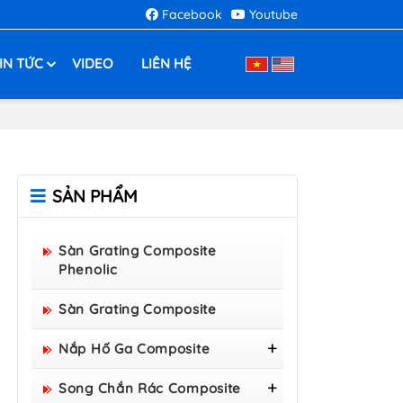
Facebook
Youtube
IN TỨC
VIDEO
LIÊN HỆ
SẢN PHẨM
Sàn Grating Composite
Phenolic
Sàn Grating Composite
Nắp Hố Ga Composite
Nắp Hố Ga Composite
Song Chắn Rác Composite
800x800