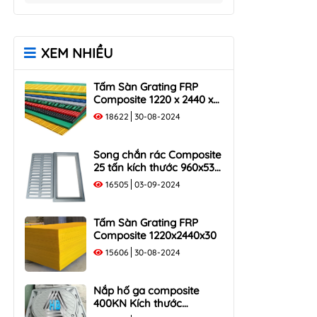
Song Chắn Rác Composite
Nắp Hố Ga Composite
960x530
850×850
Song Chắn Rác Composite
Nắp Hố Ga Composite
XEM NHIỀU
1000x300
900×900
Song Chắn Rác Composite
Nắp Hố Ga Composite
Tấm Sàn Grating FRP
1000×400
1000x1000
Composite 1220 x 2440 x
Song Chắn Rác Composite
35
18622
30-08-2024
1000×500
Song chắn rác Composite
25 tấn kích thước 960x530
tải trọng 250KN
16505
03-09-2024
Tấm Sàn Grating FRP
Composite 1220x2440x30
15606
30-08-2024
Nắp hố ga composite
400KN Kích thước
1000×1000 Khung Âm Tải