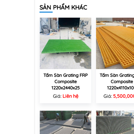
SẢN PHẨM KHÁC
Tấm Sàn Grating FRP
Tấm Sàn Gratin
Composite
Composite
1220x2440x25
1220x4110x1
Giá:
Liên hệ
Giá:
5,500,00