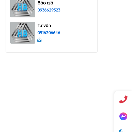
Báo giá
0936629323
Tư vấn
0916206646