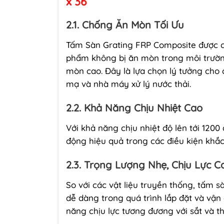
x 36
2.1. Chống Ăn Mòn Tối Ưu
Tấm Sàn Grating FRP Composite được ch
phẩm không bị ăn mòn trong môi trường
mòn cao. Đây là lựa chọn lý tưởng cho 
mạ và nhà máy xử lý nước thải.
2.2. Khả Năng Chịu Nhiệt Cao
Với khả năng chịu nhiệt độ lên tới 120
động hiệu quả trong các điều kiện khắ
2.3. Trọng Lượng Nhẹ, Chịu Lực C
So với các vật liệu truyền thống, tấm 
dễ dàng trong quá trình lắp đặt và v
năng chịu lực tương đương với sắt và th