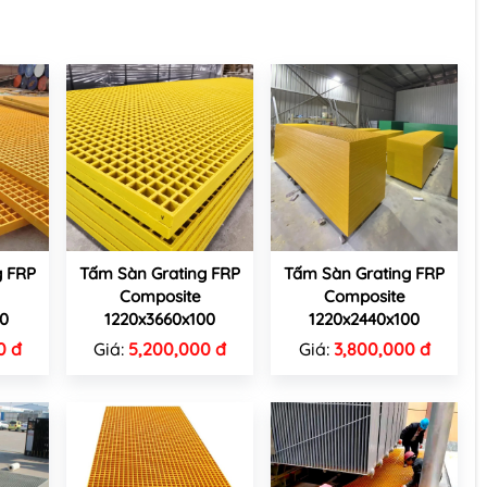
g FRP
Tấm Sàn Grating FRP
Tấm Sàn Grating FRP
Composite
Composite
00
1220x3660x100
1220x2440x100
0 đ
Giá:
5,200,000 đ
Giá:
3,800,000 đ