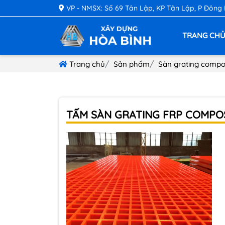
VP - NMSX: Số 69 Tân Lập, KP Tân Lập, P Đông
TRANG CH
Trang chủ
Sản phẩm
Sàn grating compo
TẤM SÀN GRATING FRP COMPOSI