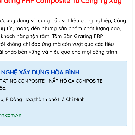
Grating FRP Composite Từ Công Ty Xây
vực xây dựng và cung cấp vật liệu công nghiệp, Công
 uy tín, mang đến những sản phẩm chất lượng cao,
c khách hàng tận tâm. Tấm Sàn Grating FRP
tôi không chỉ đáp ứng mà còn vượt qua các tiêu
ải pháp bền vững và hiệu quả cho mọi công trình.
 NGHỆ XÂY DỰNG HÒA BÌNH
GRATING COMPOSITE - NẮP HỐ GA COMPOSITE -
ốc.
Lập, P Đông Hòa,thành phố Hồ Chí Minh
h.com.vn