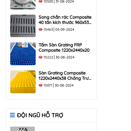
15505
31-08-2024
40 Tấn
Song chắn rác Composite
40 tấn kích thước 960x530
tải trọng 400KN
15463
03-09-2024
Tấm Sàn Grating FRP
Composite 1220x2440x20
15222
30-08-2024
Sàn Grating Composite
1220x2440x38 Chống Trượt,
Chịu Lực
15071
30-08-2024
ĐỘI NGŨ HỖ TRỢ