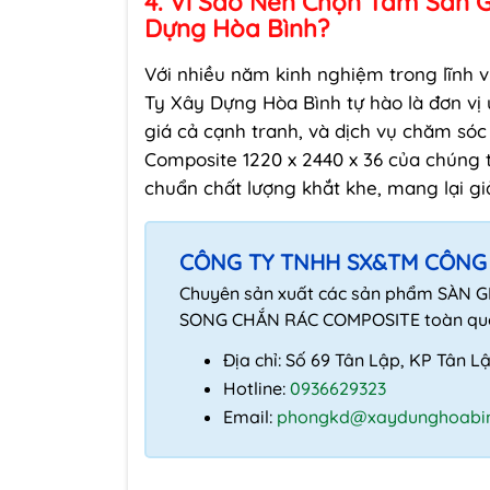
4. Vì Sao Nên Chọn Tấm Sàn 
Dựng Hòa Bình?
Với nhiều năm kinh nghiệm trong lĩnh 
Ty Xây Dựng Hòa Bình tự hào là đơn vị
giá cả cạnh tranh, và dịch vụ chăm só
Composite 1220 x 2440 x 36 của chúng 
chuẩn chất lượng khắt khe, mang lại gi
CÔNG TY TNHH SX&TM CÔNG
Chuyên sản xuất các sản phẩm SÀN 
SONG CHẮN RÁC COMPOSITE toàn qu
Địa chỉ: Số 69 Tân Lập, KP Tân 
Hotline:
0936629323
Email:
phongkd@xaydunghoabin