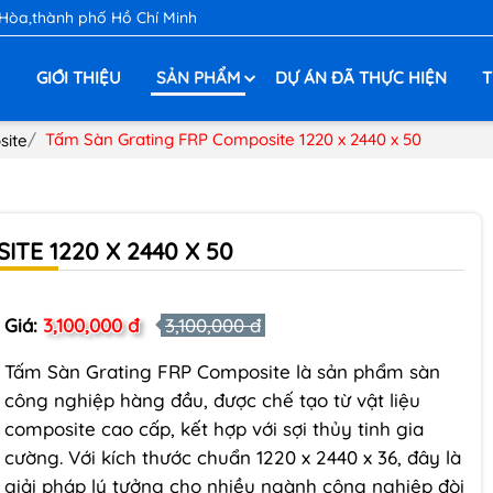
 Hòa,thành phố Hồ Chí Minh
Ủ
GIỚI THIỆU
SẢN PHẨM
DỰ ÁN ĐÃ THỰC HIỆN
T
Tấm Sàn Grating FRP Composite 1220 x 2440 x 50
site
TE 1220 X 2440 X 50
Giá:
3,100,000 đ
3,100,000 đ
Tấm Sàn Grating FRP Composite là sản phẩm sàn
công nghiệp hàng đầu, được chế tạo từ vật liệu
composite cao cấp, kết hợp với sợi thủy tinh gia
cường. Với kích thước chuẩn 1220 x 2440 x 36, đây là
giải pháp lý tưởng cho nhiều ngành công nghiệp đòi