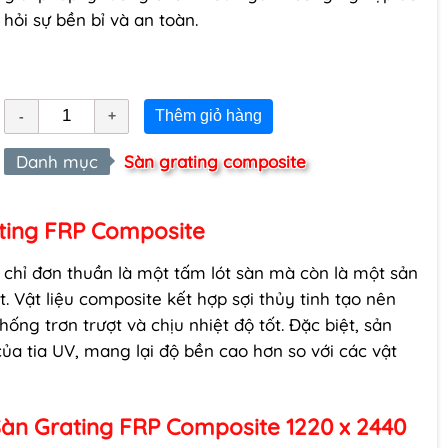
hỏi sự bền bỉ và an toàn.
Thêm giỏ hàng
Danh mục
Sàn grating composite
ting FRP Composite
hỉ đơn thuần là một tấm lót sàn mà còn là một sản
 Vật liệu composite kết hợp sợi thủy tinh tạo nên
ống trơn trượt và chịu nhiệt độ tốt. Đặc biệt, sản
a tia UV, mang lại độ bền cao hơn so với các vật
àn Grating FRP Composite 1220 x 2440