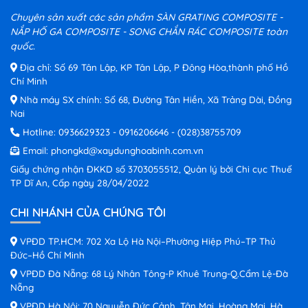
Chuyên sản xuất các sản phẩm SÀN GRATING COMPOSITE -
NẮP HỐ GA COMPOSITE - SONG CHẮN RÁC COMPOSITE toàn
quốc.
Địa chỉ: Số 69 Tân Lập, KP Tân Lập, P Đông Hòa,thành phố Hồ
Chí Minh
Nhà máy SX chính: Số 68, Đường Tân Hiền, Xã Trảng Dài, Đồng
Nai
Hotline:
0936629323
-
0916206646
-
(028)38755709
Email:
phongkd@xaydunghoabinh.com.vn
Giấy chứng nhận ĐKKD số 3703055512, Quản lý bởi Chi cục Thuế
TP Dĩ An, Cấp ngày 28/04/2022
CHI NHÁNH CỦA CHÚNG TÔI
VPĐD TP.HCM: 702 Xa Lộ Hà Nội–Phường Hiệp Phú–TP Thủ
Đức–Hồ Chí Minh
VPĐD Đà Nẵng: 68 Lý Nhân Tông-P Khuê Trung-Q.Cẩm Lệ-Đà
Nẵng
VPĐD Hà Nội: 70 Nguyễn Đức Cảnh, Tân Mai, Hoàng Mai, Hà