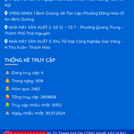
Nội
VPĐD-NMSX 1 Bình Dương: 69-Tân Lập–Phường Đông Hòa–Dĩ
An–Bình Dương
NHÀ MÁY SẢN XUẤT 2: Số 12 – Tổ 7 – Phường Quang Trung –
Thành Phố Thái Nguyên
NHÀ MÁY SẢN XUẤT 3: Khu Tổ hợp Công Nghiệp Sao Vàng –
H.Thọ Xuân- Thanh Hóa
THỐNG KÊ TRUY CẬP
Đang truy cập: 4
Trong ngày: 1634
Hôm qua: 2482
Tổng truy cập: 2858808
Truy cập nhiều nhất: 10912
Ngày nhiều nhất: 30.07.2024
© Copyright 2026 CÔNG TY TNHH SX&TM CÔNG NGHỆ XÂY DỰNG