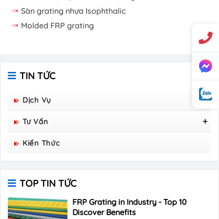
Sàn grating nhựa Isophthalic
Molded FRP grating
TIN TỨC
Dịch Vụ
Tư Vấn
Tấm Sàn Grating Composite FRP - Hòa Bình
Kiến Thức
Group Sản Xuất
TOP TIN TỨC
FRP Grating in Industry - Top 10
Discover Benefits