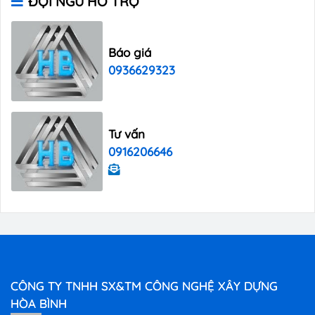
ĐỘI NGŨ HỖ TRỢ
Báo giá
0936629323
Tư vấn
0916206646
CÔNG TY TNHH SX&TM CÔNG NGHỆ XÂY DỰNG
HÒA BÌNH