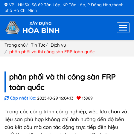
VP - NMSX: Số 69 Tân Lập, KP Tân Lập, P Đông Hòa,thành
phố Hồ Chí Minh
Trang chủ
Tin Tức
Dịch vụ
phân phối và thi công sàn FRP toàn quốc
phân phối và thi công sàn FRP
toàn quốc
Cập nhật lúc:
2025-10-29 16:04:13
13869
Trong các công trình công nghiệp, việc lựa chọn vật
liệu sàn phù hợp không chỉ ảnh hưởng đến độ bền
của kết cấu mà còn tác động trực tiếp đến hiệu