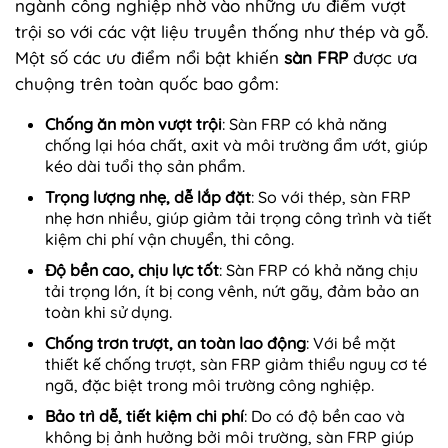
ngành công nghiệp nhờ vào những ưu điểm vượt
trội so với các vật liệu truyền thống như thép và gỗ.
Một số các ưu điểm nổi bật khiến
sàn FRP
được ưa
chuộng trên toàn quốc bao gồm:
Chống ăn mòn vượt trội
: Sàn FRP có khả năng
chống lại hóa chất, axit và môi trường ẩm ướt, giúp
kéo dài tuổi thọ sản phẩm.
Trọng lượng nhẹ, dễ lắp đặt
: So với thép, sàn FRP
nhẹ hơn nhiều, giúp giảm tải trọng công trình và tiết
kiệm chi phí vận chuyển, thi công.
Độ bền cao, chịu lực tốt
: Sàn FRP có khả năng chịu
tải trọng lớn, ít bị cong vênh, nứt gãy, đảm bảo an
toàn khi sử dụng.
Chống trơn trượt, an toàn lao động
: Với bề mặt
thiết kế chống trượt, sàn FRP giảm thiểu nguy cơ té
ngã, đặc biệt trong môi trường công nghiệp.
Bảo trì dễ, tiết kiệm chi phí
: Do có độ bền cao và
không bị ảnh hưởng bởi môi trường, sàn FRP giúp