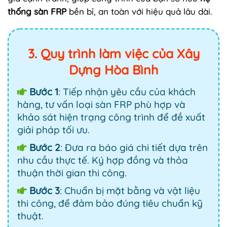
thống sàn FRP
bền bỉ, an toàn với hiệu quả lâu dài.
3. Quy trình làm việc của Xây
Dựng Hòa Bình
Bước 1
: Tiếp nhận yêu cầu của khách
hàng, tư vấn loại sàn FRP phù hợp và
khảo sát hiện trạng công trình để đề xuất
giải pháp tối ưu.
Bước 2
: Đưa ra báo giá chi tiết dựa trên
nhu cầu thực tế. Ký hợp đồng và thỏa
thuận thời gian thi công.
Bước 3
: Chuẩn bị mặt bằng và vật liệu
thi công, để đảm bảo đúng tiêu chuẩn kỹ
thuật.