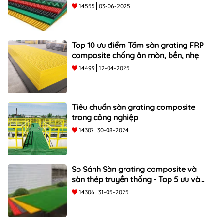
14555
03-06-2025
Top 10 ưu điểm Tấm sàn grating FRP
composite chống ăn mòn, bền, nhẹ
14499
12-04-2025
Tiêu chuẩn sàn grating composite
trong công nghiệp
14307
30-08-2024
So Sánh Sàn grating composite và
sàn thép truyền thống - Top 5 ưu và
nhược điểm
14306
31-05-2025