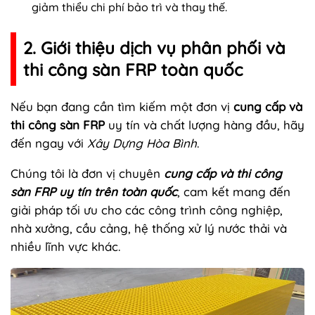
giảm thiểu chi phí bảo trì và thay thế.
2. Giới thiệu dịch vụ phân phối và
thi công sàn FRP toàn quốc
Nếu bạn đang cần tìm kiếm một đơn vị
cung cấp và
thi công sàn FRP
uy tín và chất lượng hàng đầu, hãy
đến ngay với
Xây Dựng Hòa Bình
.
Chúng tôi là đơn vị chuyên
cung cấp và thi công
sàn FRP uy tín trên toàn quốc
, cam kết mang đến
giải pháp tối ưu cho các công trình công nghiệp,
nhà xưởng, cầu cảng, hệ thống xử lý nước thải và
nhiều lĩnh vực khác.