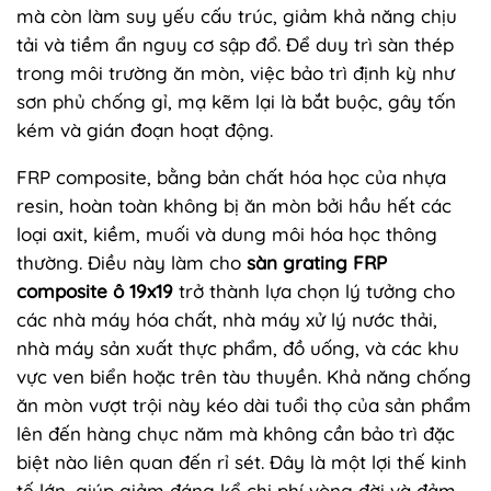
mà còn làm suy yếu cấu trúc, giảm khả năng chịu
tải và tiềm ẩn nguy cơ sập đổ. Để duy trì sàn thép
trong môi trường ăn mòn, việc bảo trì định kỳ như
sơn phủ chống gỉ, mạ kẽm lại là bắt buộc, gây tốn
kém và gián đoạn hoạt động.
FRP composite, bằng bản chất hóa học của nhựa
resin, hoàn toàn không bị ăn mòn bởi hầu hết các
loại axit, kiềm, muối và dung môi hóa học thông
thường. Điều này làm cho
sàn grating FRP
composite ô 19x19
trở thành lựa chọn lý tưởng cho
các nhà máy hóa chất, nhà máy xử lý nước thải,
nhà máy sản xuất thực phẩm, đồ uống, và các khu
vực ven biển hoặc trên tàu thuyền. Khả năng chống
ăn mòn vượt trội này kéo dài tuổi thọ của sản phẩm
lên đến hàng chục năm mà không cần bảo trì đặc
biệt nào liên quan đến rỉ sét. Đây là một lợi thế kinh
tế lớn, giúp giảm đáng kể chi phí vòng đời và đảm