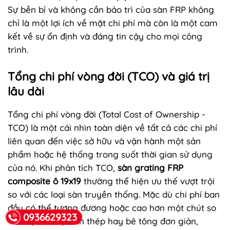
Sự bền bỉ và không cần bảo trì của sàn FRP không
chỉ là một lợi ích về mặt chi phí mà còn là một cam
kết về sự ổn định và đáng tin cậy cho mọi công
trình.
Tổng chi phí vòng đời (TCO) và giá trị
lâu dài
Tổng chi phí vòng đời (Total Cost of Ownership -
TCO) là một cái nhìn toàn diện về tất cả các chi phí
liên quan đến việc sở hữu và vận hành một sản
phẩm hoặc hệ thống trong suốt thời gian sử dụng
của nó. Khi phân tích TCO,
sàn grating FRP
composite ô 19x19
thường thể hiện ưu thế vượt trội
so với các loại sàn truyền thống. Mặc dù chi phí ban
đầu có thể tương đương hoặc cao hơn một chút so
0936629323
với một số loại sàn thép hay bê tông đơn giản,