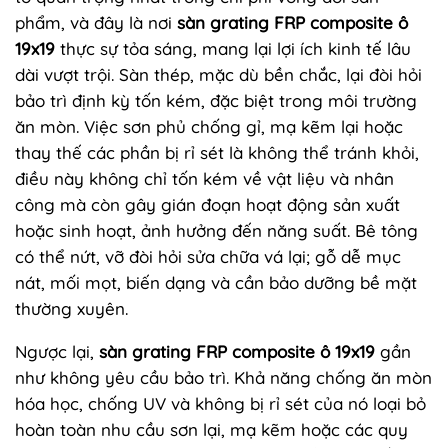
phẩm, và đây là nơi
sàn grating FRP composite ô
19x19
thực sự tỏa sáng, mang lại lợi ích kinh tế lâu
dài vượt trội. Sàn thép, mặc dù bền chắc, lại đòi hỏi
bảo trì định kỳ tốn kém, đặc biệt trong môi trường
ăn mòn. Việc sơn phủ chống gỉ, mạ kẽm lại hoặc
thay thế các phần bị rỉ sét là không thể tránh khỏi,
điều này không chỉ tốn kém về vật liệu và nhân
công mà còn gây gián đoạn hoạt động sản xuất
hoặc sinh hoạt, ảnh hưởng đến năng suất. Bê tông
có thể nứt, vỡ đòi hỏi sửa chữa vá lại; gỗ dễ mục
nát, mối mọt, biến dạng và cần bảo dưỡng bề mặt
thường xuyên.
Ngược lại,
sàn grating FRP composite ô 19x19
gần
như không yêu cầu bảo trì. Khả năng chống ăn mòn
hóa học, chống UV và không bị rỉ sét của nó loại bỏ
hoàn toàn nhu cầu sơn lại, mạ kẽm hoặc các quy