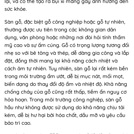
lại, và có thể tạo ra bụi xi măng gây ảnh hưởng đến
sức khỏe.
Sàn gỗ, đặc biệt gỗ công nghiệp hoặc gỗ tự nhiên,
thường được ưu tiên trong các không gian dân
dụng, văn phòng hoặc những nơi đòi hỏi tính thẩm
mỹ cao và sự ấm cúng. Gỗ có trọng lượng tương đối
nhẹ so với bê tông và thép, dễ dàng gia công và lắp
đặt, đồng thời mang lại khả năng cách nhiệt và
cách âm tự nhiên. Tuy nhiên, sàn gỗ lại rất kém bền
trong môi trường ẩm ướt, dễ bị mục nát, mối mọt,
biến dạng do thay đổi độ ẩm và nhiệt độ. Khả năng
chống cháy của gỗ cũng rất thấp, tiềm ẩn nguy cơ
hỏa hoạn. Trong môi trường công nghiệp, sàn gỗ
hầu như không được sử dụng do khả năng chịu tải
kém, dễ bị hư hại bởi hóa chất, dầu mỡ và yêu cầu
bảo trì cao.