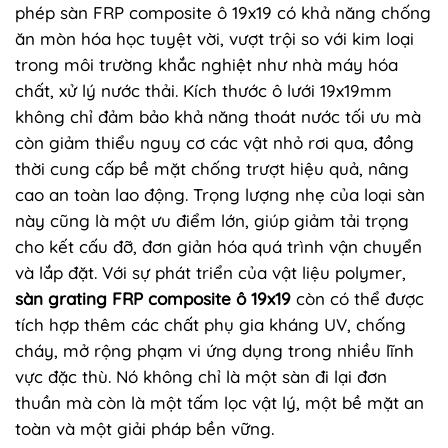
phép sàn FRP composite ô 19x19 có khả năng chống
ăn mòn hóa học tuyệt vời, vượt trội so với kim loại
trong môi trường khắc nghiệt như nhà máy hóa
chất, xử lý nước thải. Kích thước ô lưới 19x19mm
không chỉ đảm bảo khả năng thoát nước tối ưu mà
còn giảm thiểu nguy cơ các vật nhỏ rơi qua, đồng
thời cung cấp bề mặt chống trượt hiệu quả, nâng
cao an toàn lao động. Trọng lượng nhẹ của loại sàn
này cũng là một ưu điểm lớn, giúp giảm tải trọng
cho kết cấu đỡ, đơn giản hóa quá trình vận chuyển
và lắp đặt. Với sự phát triển của vật liệu polymer,
sàn grating FRP composite ô 19x19
còn có thể được
tích hợp thêm các chất phụ gia kháng UV, chống
cháy, mở rộng phạm vi ứng dụng trong nhiều lĩnh
vực đặc thù. Nó không chỉ là một sàn đi lại đơn
thuần mà còn là một tấm lọc vật lý, một bề mặt an
toàn và một giải pháp bền vững.