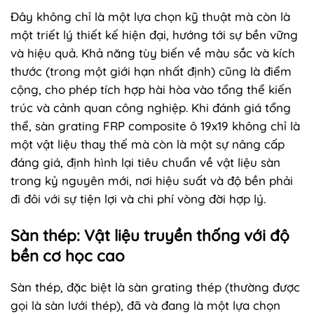
Đây không chỉ là một lựa chọn kỹ thuật mà còn là
một triết lý thiết kế hiện đại, hướng tới sự bền vững
và hiệu quả. Khả năng tùy biến về màu sắc và kích
thước (trong một giới hạn nhất định) cũng là điểm
cộng, cho phép tích hợp hài hòa vào tổng thể kiến
trúc và cảnh quan công nghiệp. Khi đánh giá tổng
thể, sàn grating FRP composite ô 19x19 không chỉ là
một vật liệu thay thế mà còn là một sự nâng cấp
đáng giá, định hình lại tiêu chuẩn về vật liệu sàn
trong kỷ nguyên mới, nơi hiệu suất và độ bền phải
đi đôi với sự tiện lợi và chi phí vòng đời hợp lý.
Sàn thép: Vật liệu truyền thống với độ
bền cơ học cao
Sàn thép, đặc biệt là sàn grating thép (thường được
gọi là sàn lưới thép), đã và đang là một lựa chọn