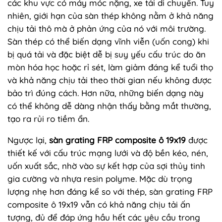
các khu vực có máy móc nặng, xe tải di chuyển. Tuy
nhiên, giới hạn của sàn thép không nằm ở khả năng
chịu tải thô mà ở phản ứng của nó với môi trường.
Sàn thép có thể biến dạng vĩnh viễn (uốn cong) khi
bị quá tải và đặc biệt dễ bị suy yếu cấu trúc do ăn
mòn hóa học hoặc rỉ sét, làm giảm đáng kể tuổi thọ
và khả năng chịu tải theo thời gian nếu không được
bảo trì đúng cách. Hơn nữa, những biến dạng này
có thể không dễ dàng nhận thấy bằng mắt thường,
tạo ra rủi ro tiềm ẩn.
Ngược lại,
sàn grating FRP composite ô 19x19
được
thiết kế với cấu trúc mạng lưới và độ bền kéo, nén,
uốn xuất sắc, nhờ vào sự kết hợp của sợi thủy tinh
gia cường và nhựa resin polyme. Mặc dù trọng
lượng nhẹ hơn đáng kể so với thép, sàn grating FRP
composite ô 19x19 vẫn có khả năng chịu tải ấn
tượng, đủ để đáp ứng hầu hết các yêu cầu trong