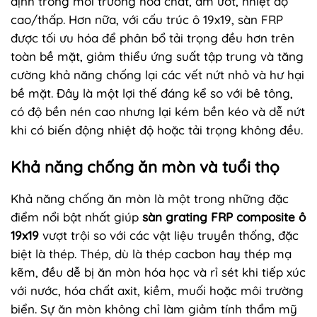
định trong môi trường hóa chất, ẩm ướt, nhiệt độ
cao/thấp. Hơn nữa, với cấu trúc ô 19x19, sàn FRP
được tối ưu hóa để phân bổ tải trọng đều hơn trên
toàn bề mặt, giảm thiểu ứng suất tập trung và tăng
cường khả năng chống lại các vết nứt nhỏ và hư hại
bề mặt. Đây là một lợi thế đáng kể so với bê tông,
có độ bền nén cao nhưng lại kém bền kéo và dễ nứt
khi có biến động nhiệt độ hoặc tải trọng không đều.
Khả năng chống ăn mòn và tuổi thọ
Khả năng chống ăn mòn là một trong những đặc
điểm nổi bật nhất giúp
sàn grating FRP composite ô
19x19
vượt trội so với các vật liệu truyền thống, đặc
biệt là thép. Thép, dù là thép cacbon hay thép mạ
kẽm, đều dễ bị ăn mòn hóa học và rỉ sét khi tiếp xúc
với nước, hóa chất axit, kiềm, muối hoặc môi trường
biển. Sự ăn mòn không chỉ làm giảm tính thẩm mỹ