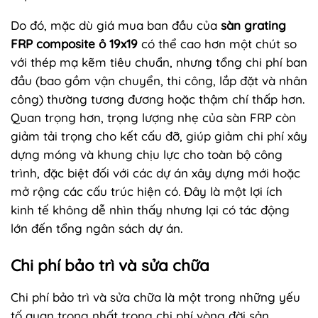
Do đó, mặc dù giá mua ban đầu của
sàn grating
FRP composite ô 19x19
có thể cao hơn một chút so
với thép mạ kẽm tiêu chuẩn, nhưng tổng chi phí ban
đầu (bao gồm vận chuyển, thi công, lắp đặt và nhân
công) thường tương đương hoặc thậm chí thấp hơn.
Quan trọng hơn, trọng lượng nhẹ của sàn FRP còn
giảm tải trọng cho kết cấu đỡ, giúp giảm chi phí xây
dựng móng và khung chịu lực cho toàn bộ công
trình, đặc biệt đối với các dự án xây dựng mới hoặc
mở rộng các cấu trúc hiện có. Đây là một lợi ích
kinh tế không dễ nhìn thấy nhưng lại có tác động
lớn đến tổng ngân sách dự án.
Chi phí bảo trì và sửa chữa
Chi phí bảo trì và sửa chữa là một trong những yếu
tố quan trọng nhất trong chi phí vòng đời sản