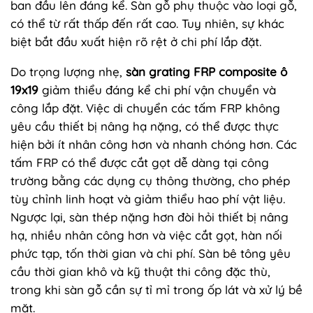
ban đầu lên đáng kể. Sàn gỗ phụ thuộc vào loại gỗ,
có thể từ rất thấp đến rất cao. Tuy nhiên, sự khác
biệt bắt đầu xuất hiện rõ rệt ở chi phí lắp đặt.
Do trọng lượng nhẹ,
sàn grating FRP composite ô
19x19
giảm thiểu đáng kể chi phí vận chuyển và
công lắp đặt. Việc di chuyển các tấm FRP không
yêu cầu thiết bị nâng hạ nặng, có thể được thực
hiện bởi ít nhân công hơn và nhanh chóng hơn. Các
tấm FRP có thể được cắt gọt dễ dàng tại công
trường bằng các dụng cụ thông thường, cho phép
tùy chỉnh linh hoạt và giảm thiểu hao phí vật liệu.
Ngược lại, sàn thép nặng hơn đòi hỏi thiết bị nâng
hạ, nhiều nhân công hơn và việc cắt gọt, hàn nối
phức tạp, tốn thời gian và chi phí. Sàn bê tông yêu
cầu thời gian khô và kỹ thuật thi công đặc thù,
trong khi sàn gỗ cần sự tỉ mỉ trong ốp lát và xử lý bề
mặt.