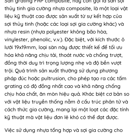
Sàn grating FRP composite, hay còn gọi là sàn sợi
thủy tinh gia cường nhựa composite, là một loại vật
liệu kỹ thuật cao được sản xuất từ sự kết hợp của
sợi thủy tinh (hoặc các loại sợi gia cường khác) và
nhựa resin (nhựa polyester không bão hòa,
vinylester, phenolic, v.v.). Đặc biệt, với kích thước ô
lưới 19x19mm, loại sàn này được thiết kế để tối ưu
hóa khả năng chịu tải, thoát nước và chống trượt,
đồng thời duy trì trọng lượng nhẹ và độ bền vượt
trội. Quá trình sản xuất thường sử dụng phương
pháp đúc hoặc pultrusion, cho phép tạo ra các tấm
grating có độ đồng nhất cao và khả năng chống
chịu hóa chất, ăn mòn hiệu quả. Khác biệt cơ bản so
với vật liệu truyền thống nằm ở cấu trúc phân tử và
cách thức gia cường, mang lại một loạt các đặc tính
kỹ thuật mà vật liệu đơn lẻ khó có thể đạt được.
Việc sử dụng nhựa tổng hợp và sợi gia cường cho