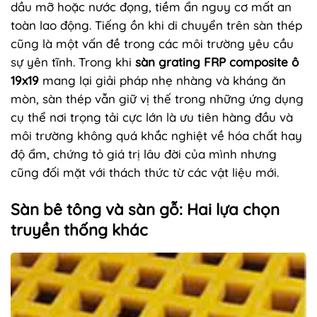
dầu mỡ hoặc nước đọng, tiềm ẩn nguy cơ mất an
toàn lao động. Tiếng ồn khi di chuyển trên sàn thép
cũng là một vấn đề trong các môi trường yêu cầu
sự yên tĩnh. Trong khi
sàn grating FRP composite ô
19x19
mang lại giải pháp nhẹ nhàng và kháng ăn
mòn, sàn thép vẫn giữ vị thế trong những ứng dụng
cụ thể nơi trọng tải cực lớn là ưu tiên hàng đầu và
môi trường không quá khắc nghiệt về hóa chất hay
độ ẩm, chứng tỏ giá trị lâu đời của mình nhưng
cũng đối mặt với thách thức từ các vật liệu mới.
Sàn bê tông và sàn gỗ: Hai lựa chọn
truyền thống khác