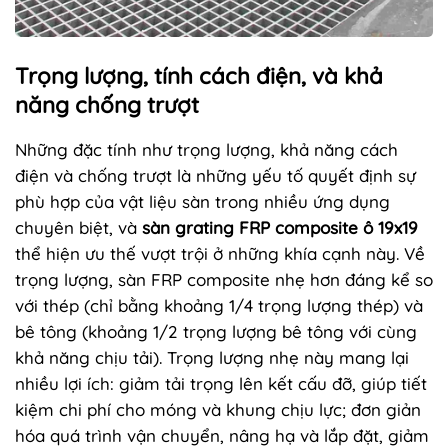
Trọng lượng, tính cách điện, và khả
năng chống trượt
Những đặc tính như trọng lượng, khả năng cách
điện và chống trượt là những yếu tố quyết định sự
phù hợp của vật liệu sàn trong nhiều ứng dụng
chuyên biệt, và
sàn grating FRP composite ô 19x19
thể hiện ưu thế vượt trội ở những khía cạnh này. Về
trọng lượng, sàn FRP composite nhẹ hơn đáng kể so
với thép (chỉ bằng khoảng 1/4 trọng lượng thép) và
bê tông (khoảng 1/2 trọng lượng bê tông với cùng
khả năng chịu tải). Trọng lượng nhẹ này mang lại
nhiều lợi ích: giảm tải trọng lên kết cấu đỡ, giúp tiết
kiệm chi phí cho móng và khung chịu lực; đơn giản
hóa quá trình vận chuyển, nâng hạ và lắp đặt, giảm