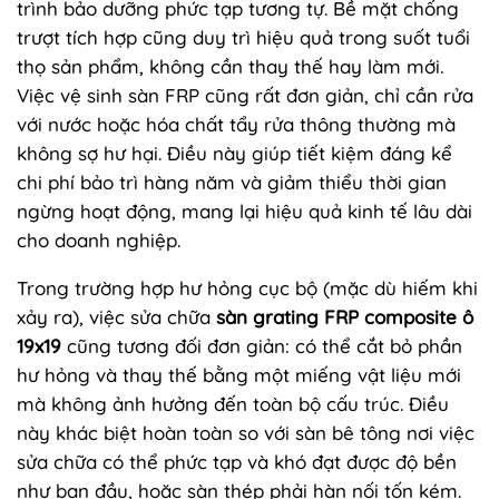
trình bảo dưỡng phức tạp tương tự. Bề mặt chống
trượt tích hợp cũng duy trì hiệu quả trong suốt tuổi
thọ sản phẩm, không cần thay thế hay làm mới.
Việc vệ sinh sàn FRP cũng rất đơn giản, chỉ cần rửa
với nước hoặc hóa chất tẩy rửa thông thường mà
không sợ hư hại. Điều này giúp tiết kiệm đáng kể
chi phí bảo trì hàng năm và giảm thiểu thời gian
ngừng hoạt động, mang lại hiệu quả kinh tế lâu dài
cho doanh nghiệp.
Trong trường hợp hư hỏng cục bộ (mặc dù hiếm khi
xảy ra), việc sửa chữa
sàn grating FRP composite ô
19x19
cũng tương đối đơn giản: có thể cắt bỏ phần
hư hỏng và thay thế bằng một miếng vật liệu mới
mà không ảnh hưởng đến toàn bộ cấu trúc. Điều
này khác biệt hoàn toàn so với sàn bê tông nơi việc
sửa chữa có thể phức tạp và khó đạt được độ bền
như ban đầu, hoặc sàn thép phải hàn nối tốn kém.