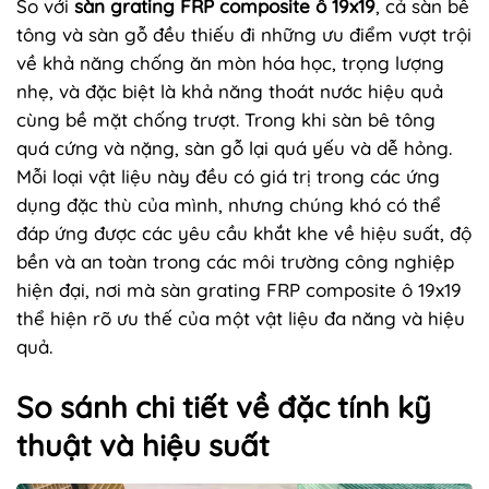
So với
sàn grating FRP composite ô 19x19
, cả sàn bê
tông và sàn gỗ đều thiếu đi những ưu điểm vượt trội
về khả năng chống ăn mòn hóa học, trọng lượng
nhẹ, và đặc biệt là khả năng thoát nước hiệu quả
cùng bề mặt chống trượt. Trong khi sàn bê tông
quá cứng và nặng, sàn gỗ lại quá yếu và dễ hỏng.
Mỗi loại vật liệu này đều có giá trị trong các ứng
dụng đặc thù của mình, nhưng chúng khó có thể
đáp ứng được các yêu cầu khắt khe về hiệu suất, độ
bền và an toàn trong các môi trường công nghiệp
hiện đại, nơi mà sàn grating FRP composite ô 19x19
thể hiện rõ ưu thế của một vật liệu đa năng và hiệu
quả.
So sánh chi tiết về đặc tính kỹ
thuật và hiệu suất