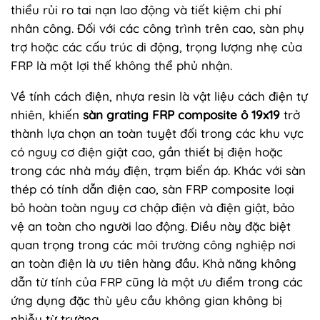
thiểu rủi ro tai nạn lao động và tiết kiệm chi phí
nhân công. Đối với các công trình trên cao, sàn phụ
trợ hoặc các cấu trúc di động, trọng lượng nhẹ của
FRP là một lợi thế không thể phủ nhận.
Về tính cách điện, nhựa resin là vật liệu cách điện tự
nhiên, khiến
sàn grating FRP composite ô 19x19
trở
thành lựa chọn an toàn tuyệt đối trong các khu vực
có nguy cơ điện giật cao, gần thiết bị điện hoặc
trong các nhà máy điện, trạm biến áp. Khác với sàn
thép có tính dẫn điện cao, sàn FRP composite loại
bỏ hoàn toàn nguy cơ chập điện và điện giật, bảo
vệ an toàn cho người lao động. Điều này đặc biệt
quan trọng trong các môi trường công nghiệp nơi
an toàn điện là ưu tiên hàng đầu. Khả năng không
dẫn từ tính của FRP cũng là một ưu điểm trong các
ứng dụng đặc thù yêu cầu không gian không bị
nhiễu từ trường.