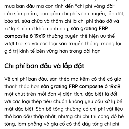
mua ban đầu mà còn tính đến "chi phí vòng đời"
của sản phẩm, bao gồm chi phí vận chuyển, lắp đặt,
bảo trì, sửa chữa và thậm chí là chi phí tháo dỡ và
xử lý. Chính ở khía cạnh này,
sàn grating FRP
composite ô 19x19
thường xuyên thể hiện ưu thế
vượt trội so với các loại sàn truyền thống, mang lại
giá trị kinh tế bền vững hơn trong dài hạn.
Chi phí ban đầu và lắp đặt
Về chi phí ban đầu, sàn thép mạ kẽm có thể có giá
thành thấp hơn
sàn grating FRP composite ô 19x19
một chút trên mỗi đơn vị diện tích, đặc biệt là đối
với các loại thép tiêu chuẩn không yêu cầu xử lý bề
mặt đặc biệt. Sàn bê tông thường có chi phí vật liệu
thô ban đầu thấp nhất, nhưng chi phí thi công đổ bê
tông, làm phẳng và gia cố có thể đẩy tổng chi phí