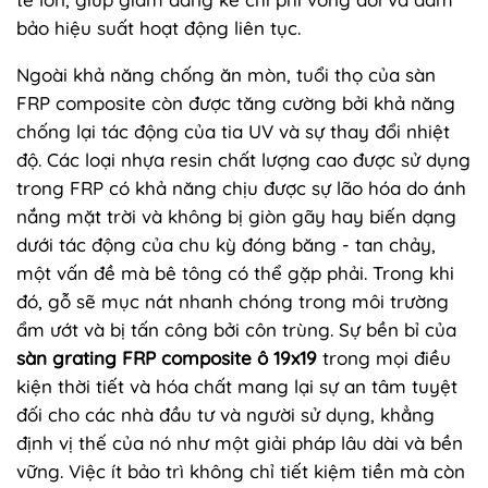
bảo hiệu suất hoạt động liên tục.
Ngoài khả năng chống ăn mòn, tuổi thọ của sàn
FRP composite còn được tăng cường bởi khả năng
chống lại tác động của tia UV và sự thay đổi nhiệt
độ. Các loại nhựa resin chất lượng cao được sử dụng
trong FRP có khả năng chịu được sự lão hóa do ánh
nắng mặt trời và không bị giòn gãy hay biến dạng
dưới tác động của chu kỳ đóng băng - tan chảy,
một vấn đề mà bê tông có thể gặp phải. Trong khi
đó, gỗ sẽ mục nát nhanh chóng trong môi trường
ẩm ướt và bị tấn công bởi côn trùng. Sự bền bỉ của
sàn grating FRP composite ô 19x19
trong mọi điều
kiện thời tiết và hóa chất mang lại sự an tâm tuyệt
đối cho các nhà đầu tư và người sử dụng, khẳng
định vị thế của nó như một giải pháp lâu dài và bền
vững. Việc ít bảo trì không chỉ tiết kiệm tiền mà còn