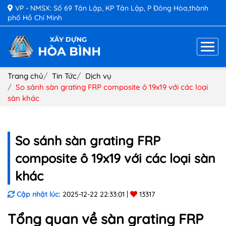
VP - NMSX: Số 69 Tân Lập, KP Tân Lập, P Đông Hòa,thành
phố Hồ Chí Minh
Trang chủ
Tin Tức
Dịch vụ
So sánh sàn grating FRP composite ô 19x19 với các loại
sàn khác
So sánh sàn grating FRP
composite ô 19x19 với các loại sàn
khác
Cập nhật lúc:
2025-12-22 22:33:01
13317
Tổng quan về sàn grating FRP