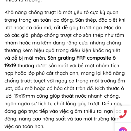
Khả năng chống trượt là một yếu tố cực kỳ quan
trọng trong an toàn lao động. Sàn thép, đặc biệt khi
ướt hoặc có dầu mỡ, rất dễ gây trượt ngã. Mặc dù
có các giải pháp chống trượt cho sàn thép như tấm
nhám hoặc mạ kẽm dạng răng cưa, nhưng chúng
thường kém hiệu quả trong điều kiện khắc nghiệt
và dễ bị mài mòn.
Sàn grating FRP composite ô
19x19
thường được sản xuất với bề mặt nhám tích
hợp hoặc lớp phủ cát thạch anh, mang lại khả năng
chống trượt tuyệt vời ngay cả trong môi trường ẩm
ướt, dầu mỡ hoặc có hóa chất tràn đổ. Kích thước ô
lưới 19x19mm cũng giúp thoát nước nhanh chóng,
ngăn ngừa sự tích tụ chất lỏng gây trượt. Điều này
đóng góp trực tiếp vào việc giảm thiểu tai nạn lao
động, nâng cao năng suất và tạo môi trường làm
việc an toàn hơn.