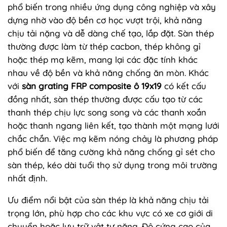
phổ biến trong nhiều ứng dụng công nghiệp và xây
dựng nhờ vào độ bền cơ học vượt trội, khả năng
chịu tải nặng và dễ dàng chế tạo, lắp đặt. Sàn thép
thường được làm từ thép cacbon, thép không gỉ
hoặc thép mạ kẽm, mang lại các đặc tính khác
nhau về độ bền và khả năng chống ăn mòn. Khác
với
sàn grating FRP composite ô 19x19
có kết cấu
đồng nhất, sàn thép thường được cấu tạo từ các
thanh thép chịu lực song song và các thanh xoắn
hoặc thanh ngang liên kết, tạo thành một mạng lưới
chắc chắn. Việc mạ kẽm nóng chảy là phương pháp
phổ biến để tăng cường khả năng chống gỉ sét cho
sàn thép, kéo dài tuổi thọ sử dụng trong môi trường
nhất định.
Ưu điểm nổi bật của sàn thép là khả năng chịu tải
trọng lớn, phù hợp cho các khu vực có xe cơ giới di
chuyển hoặc lưu trữ vật tư nặng. Độ cứng cao của