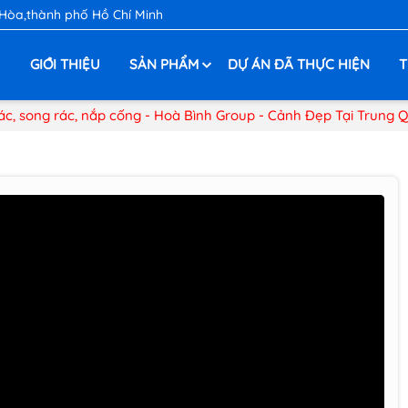
 Hòa,thành phố Hồ Chí Minh
Ủ
GIỚI THIỆU
SẢN PHẨM
DỰ ÁN ĐÃ THỰC HIỆN
T
ác, song rác, nắp cống - Hoà Bình Group - Cảnh Đẹp Tại Trung 