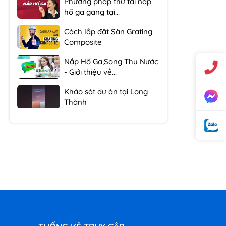
hố ga gang tại...
Cách lắp đặt Sàn Grating
Composite
Nắp Hố Ga,Song Thu Nước
- Giới thiệu về...
Khảo sát dự án tại Long
Thành
Khảo sát công trình miền
tây