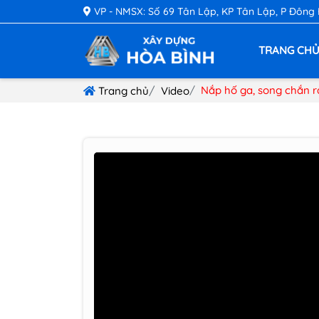
VP - NMSX: Số 69 Tân Lập, KP Tân Lập, P Đông
TRANG CH
Nắp hố ga, song chắn r
Trang chủ
Video