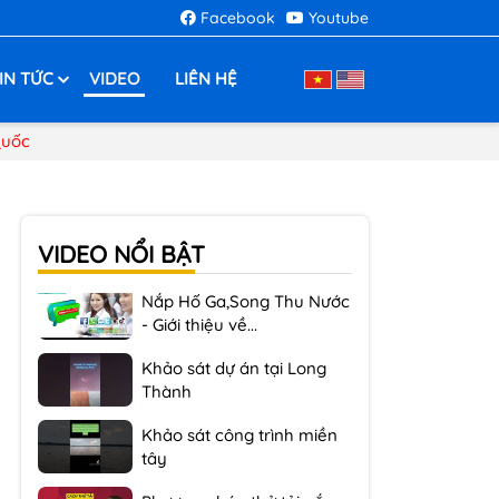
Facebook
Youtube
IN TỨC
VIDEO
LIÊN HỆ
Quốc
Phương pháp thử tải nắp
hố ga gang tại...
Cách lắp đặt Sàn Grating
VIDEO NỔI BẬT
Composite
Nắp Hố Ga,Song Thu Nước
- Giới thiệu về...
Khảo sát dự án tại Long
Thành
Khảo sát công trình miền
tây
Phương pháp thử tải nắp