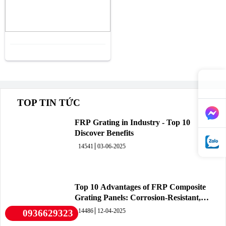
TOP TIN TỨC
FRP Grating in Industry - Top 10
Discover Benefits
14541
03-06-2025
Top 10 Advantages of FRP Composite
Grating Panels: Corrosion-Resistant,
Durable, and Lightweight.
14486
12-04-2025
0936629323