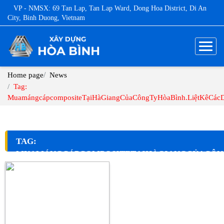
VP - NMSX: 69 Tan Lap, Tan Lap Ward, Dong Hoa District, Di An
City, Binh Duong, Vietnam
Home page
News
Tag:
MuamángcápcompositeTạiHàGiangCủaCôngTyHòaBình.LiệtKêCác
TAG:
MUAMÁNGCÁPCOMPOSITETẠIHÀGIANGCỦACÔN