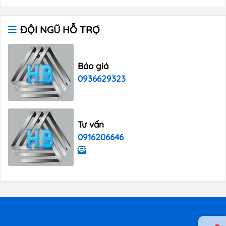
ĐỘI NGŨ HỖ TRỢ
Báo giá
0936629323
Tư vấn
0916206646