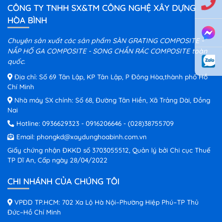
CÔNG TY TNHH SX&TM CÔNG NGHỆ XÂY DỰNG
HÒA BÌNH
Chuyên sản xuất các sản phẩm SÀN GRATING COMPOSITE -
NẮP HỐ GA COMPOSITE - SONG CHẮN RÁC COMPOSITE toàn
quốc.
Địa chỉ: Số 69 Tân Lập, KP Tân Lập, P Đông Hòa,thành phố Hồ
Chí Minh
Nhà máy SX chính: Số 68, Đường Tân Hiền, Xã Trảng Dài, Đồng
Nai
Hotline:
0936629323
-
0916206646
-
(028)38755709
Email:
phongkd@xaydunghoabinh.com.vn
Giấy chứng nhận ĐKKD số 3703055512, Quản lý bởi Chi cục Thuế
TP Dĩ An, Cấp ngày 28/04/2022
CHI NHÁNH CỦA CHÚNG TÔI
VPĐD TP.HCM: 702 Xa Lộ Hà Nội–Phường Hiệp Phú–TP Thủ
Đức–Hồ Chí Minh