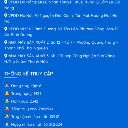
VPĐD Đà Nẵng: 68 Lý Nhân Tông-P Khuê Trung-Q.Cẩm Lệ-Đà
Nẵng
VPĐD Hà Nội: 70 Nguyễn Đức Cảnh, Tân Mai, Hoàng Mai, Hà
Nội
VPĐD-NMSX 1 Bình Dương: 69-Tân Lập–Phường Đông Hòa–Dĩ
An–Bình Dương
NHÀ MÁY SẢN XUẤT 2: Số 12 – Tổ 7 – Phường Quang Trung –
Thành Phố Thái Nguyên
NHÀ MÁY SẢN XUẤT 3: Khu Tổ hợp Công Nghiệp Sao Vàng –
H.Thọ Xuân- Thanh Hóa
THỐNG KÊ TRUY CẬP
Đang truy cập: 6
Trong ngày: 1428
Hôm qua: 2342
Tổng truy cập: 2860944
Truy cập nhiều nhất: 10912
Ngày nhiều nhất: 30.07.2024