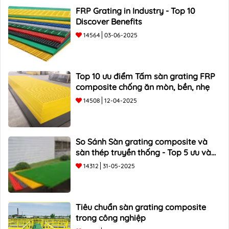
FRP Grating in Industry - Top 10
Discover Benefits
14564
03-06-2025
Top 10 ưu điểm Tấm sàn grating FRP
composite chống ăn mòn, bền, nhẹ
14508
12-04-2025
So Sánh Sàn grating composite và
sàn thép truyền thống - Top 5 ưu và
nhược điểm
14312
31-05-2025
Tiêu chuẩn sàn grating composite
trong công nghiệp