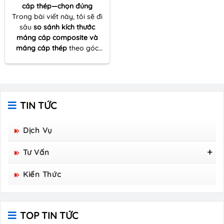
cáp thép—chọn đúng
Trong bài viết này, tôi sẽ đi
sâu
so sánh kích thước
máng cáp composite và
máng cáp thép
theo góc
nhìn thực tế của một người
nhiều lần đồng hành cùng
dự án thi công – từ khâu
khảo sát tuyến cáp đến tối
ưu vật tư và đảm bảo kỹ
TIN TỨC
thuật vận hành lâu dài.
Dịch Vụ
Tư Vấn
Tấm Sàn Grating Composite FRP - Hòa Bình
Kiến Thức
Group Sản Xuất
TOP TIN TỨC