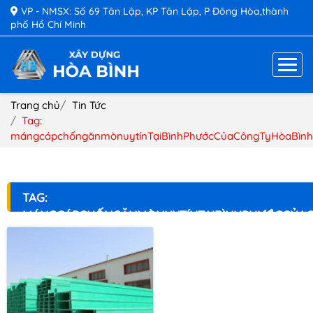
VP - NMSX: Số 69 Tân Lập, KP Tân Lập, P Đông Hòa,thành
phố Hồ Chí Minh
Trang chủ
Tin Tức
Tag:
mángcápchốngănmònuytínTạiBìnhPhướcCủaCôngTyHòaBình
TAG:
MÁNGCÁPCHỐNGĂNMÒNUYTÍNTẠIBÌNHPHƯỚCCỦA