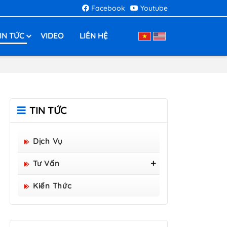
Facebook
Youtube
IN TỨC
VIDEO
LIÊN HỆ
TIN TỨC
Dịch Vụ
Tư Vấn
Tấm Sàn Grating Composite
Kiến Thức
FRP - Hòa Bình Group Sản
Xuất