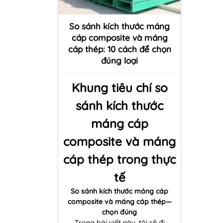
So sánh kích thước máng
cáp composite và máng
cáp thép: 10 cách để chọn
đúng loại
Khung tiêu chí so
sánh kích thước
máng cáp
composite và máng
cáp thép trong thực
tế
So sánh kích thước máng cáp
composite và máng cáp thép—
chọn đúng
Trong bài viết này, tôi sẽ đi