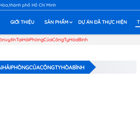
 Hòa,thành phố Hồ Chí Minh
Ủ
GIỚI THIỆU
SẢN PHẨM
DỰ ÁN ĐÃ THỰC HIỆN
T
ònuytínTạiHảiPhòngCủaCôngTyHòaBình
ẠIHẢIPHÒNGCỦACÔNGTYHÒABÌNH