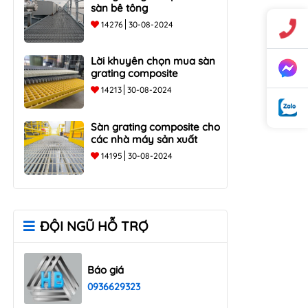
sàn bê tông
14276
30-08-2024
Lời khuyên chọn mua sàn
grating composite
14213
30-08-2024
Sàn grating composite cho
các nhà máy sản xuất
14195
30-08-2024
ĐỘI NGŨ HỖ TRỢ
Báo giá
0936629323