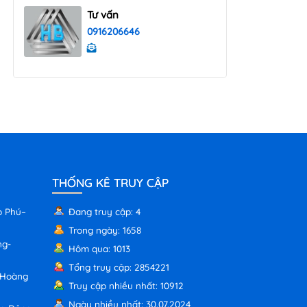
Tư vấn
0916206646
THỐNG KÊ TRUY CẬP
p Phú–
Đang truy cập: 4
Trong ngày: 1658
ng-
Hôm qua: 1013
Tổng truy cập: 2854221
 Hoàng
Truy cập nhiều nhất: 10912
Ngày nhiều nhất: 30.07.2024