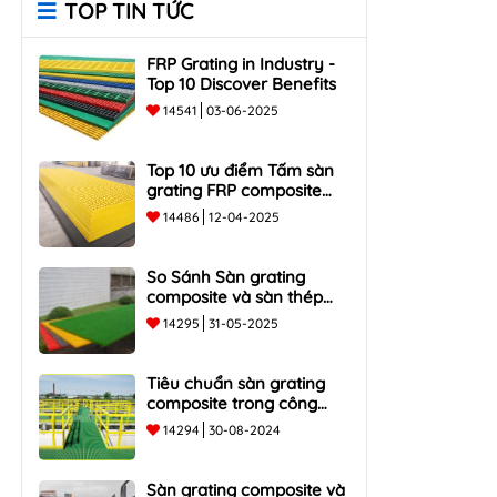
TOP TIN TỨC
FRP Grating in Industry -
Top 10 Discover Benefits
14541
03-06-2025
Top 10 ưu điểm Tấm sàn
grating FRP composite
chống ăn mòn, bền, nhẹ
14486
12-04-2025
So Sánh Sàn grating
composite và sàn thép
truyền thống - Top 5 ưu và
14295
31-05-2025
nhược điểm
Tiêu chuẩn sàn grating
composite trong công
nghiệp
14294
30-08-2024
Sàn grating composite và