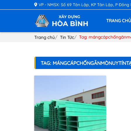
VP - NMSX: Số 69 Tân Lập, KP Tân Lập, P Đông
TRANG CH
Tag: mángcápchốngănm
Trang chủ
Tin Tức
TAG: MÁNGCÁPCHỐNGĂNMÒNUYTÍNT