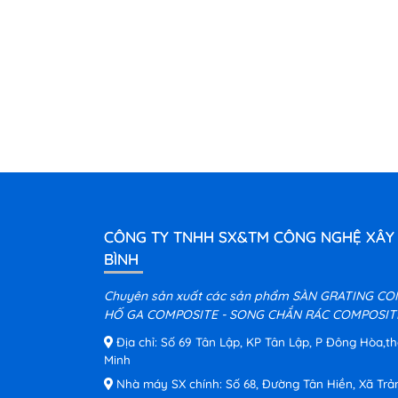
CÔNG TY TNHH SX&TM CÔNG NGHỆ XÂY
BÌNH
Chuyên sản xuất các sản phẩm SÀN GRATING CO
HỐ GA COMPOSITE - SONG CHẮN RÁC COMPOSITE
Địa chỉ: Số 69 Tân Lập, KP Tân Lập, P Đông Hòa,t
Minh
Nhà máy SX chính: Số 68, Đường Tân Hiền, Xã Trả