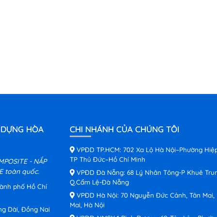
 DỰNG HÒA
CHI NHÁNH CỦA CHÚNG TÔI
VPĐD TP.HCM: 702 Xa Lộ Hà Nội–Phường Hiệ
TP Thủ Đức–Hồ Chí Minh
MPOSITE - NẮP
 toàn quốc.
VPĐD Đà Nẵng: 68 Lý Nhân Tông-P Khuê Tru
Q.Cẩm Lệ-Đà Nẵng
hành phố Hồ Chí
VPĐD Hà Nội: 70 Nguyễn Đức Cảnh, Tân Mai,
Mai, Hà Nội
ng Dài, Đồng Nai