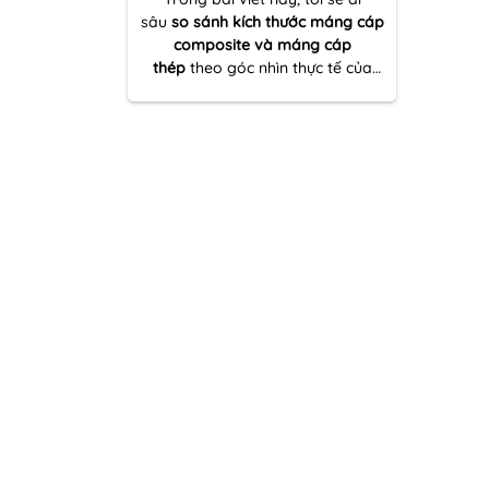
sâu
so sánh kích thước máng cáp
composite và máng cáp
thép
theo góc nhìn thực tế của
một người nhiều lần đồng hành
cùng dự án thi công – từ khâu
khảo sát tuyến cáp đến tối ưu vật
tư và đảm bảo kỹ thuật vận hành
lâu dài.