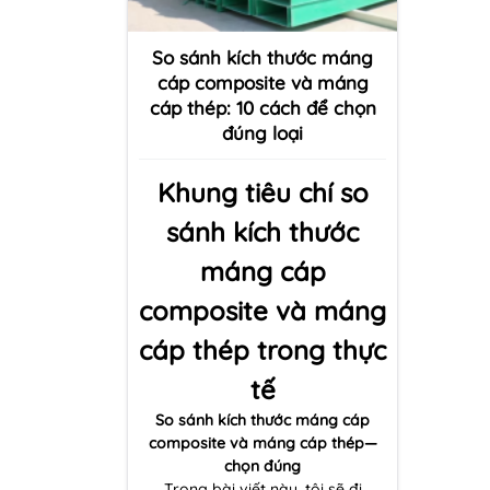
So sánh kích thước máng
cáp composite và máng
cáp thép: 10 cách để chọn
đúng loại
Khung tiêu chí so
sánh kích thước
máng cáp
composite và máng
cáp thép trong thực
tế
So sánh kích thước máng cáp
composite và máng cáp thép—
chọn đúng
Trong bài viết này, tôi sẽ đi