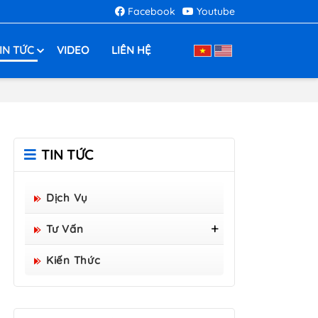
Facebook
Youtube
IN TỨC
VIDEO
LIÊN HỆ
TIN TỨC
Dịch Vụ
Tư Vấn
Tấm Sàn Grating Composite
Kiến Thức
FRP - Hòa Bình Group Sản
Xuất