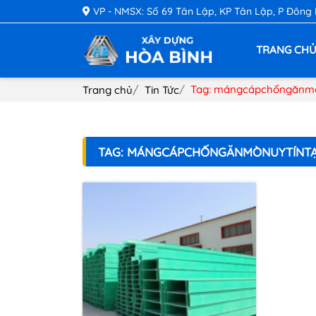
VP - NMSX: Số 69 Tân Lập, KP Tân Lập, P Đông
TRANG CH
Tag: mángcápchốngănmò
Trang chủ
Tin Tức
TAG: MÁNGCÁPCHỐNGĂNMÒNUYTÍNTẠ