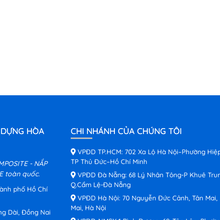
 DỰNG HÒA
CHI NHÁNH CỦA CHÚNG TÔI
VPĐD TP.HCM: 702 Xa Lộ Hà Nội–Phường Hiệ
TP Thủ Đức–Hồ Chí Minh
MPOSITE - NẮP
 toàn quốc.
VPĐD Đà Nẵng: 68 Lý Nhân Tông-P Khuê Tru
Q.Cẩm Lệ-Đà Nẵng
hành phố Hồ Chí
VPĐD Hà Nội: 70 Nguyễn Đức Cảnh, Tân Mai,
Mai, Hà Nội
ng Dài, Đồng Nai