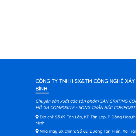
CÔNG TY TNHH SX&TM CÔNG NGHỆ XÂY
BÌNH
Chuyên sản xuất các sản phẩm SÀN GRATING CO
HỐ GA COMPOSITE - SONG CHẮN RÁC COMPOSITE
Địa chỉ: Số 69 Tân Lập, KP Tân Lập, P Đông Hòa,t
Minh
Nhà máy SX chính: Số 68, Đường Tân Hiền, Xã Trả