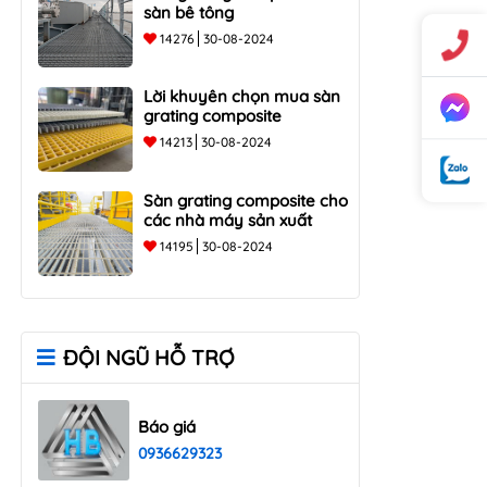
sàn bê tông
14276
30-08-2024
Lời khuyên chọn mua sàn
grating composite
14213
30-08-2024
Sàn grating composite cho
các nhà máy sản xuất
14195
30-08-2024
ĐỘI NGŨ HỖ TRỢ
Báo giá
0936629323