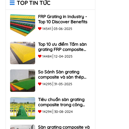
TOP TIN TỨC
FRP Grating in Industry -
Top 10 Discover Benefits
14541
03-06-2025
Top 10 ưu điểm Tấm sàn
grating FRP composite
chống ăn mòn, bền, nhẹ
14484
12-04-2025
So Sánh Sàn grating
composite và sàn thép
truyền thống - Top 5 ưu và
14295
31-05-2025
nhược điểm
Tiêu chuẩn sàn grating
composite trong công
nghiệp
14294
30-08-2024
Sàn grating composite và