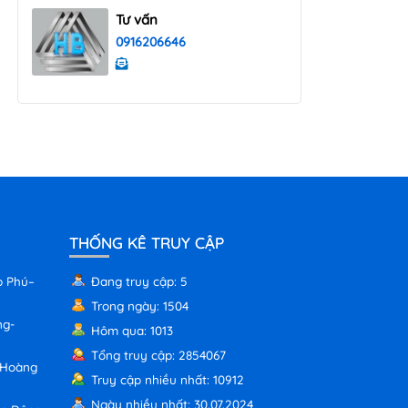
Tư vấn
0916206646
THỐNG KÊ TRUY CẬP
p Phú–
Đang truy cập: 5
Trong ngày: 1504
ng-
Hôm qua: 1013
Tổng truy cập: 2854067
 Hoàng
Truy cập nhiều nhất: 10912
Ngày nhiều nhất: 30.07.2024