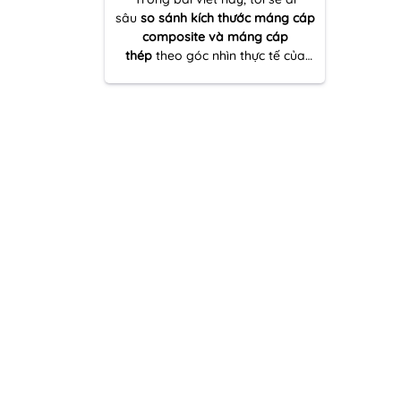
sâu
so sánh kích thước máng cáp
composite và máng cáp
thép
theo góc nhìn thực tế của
một người nhiều lần đồng hành
cùng dự án thi công – từ khâu
khảo sát tuyến cáp đến tối ưu vật
tư và đảm bảo kỹ thuật vận hành
lâu dài.