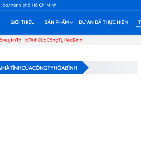
 Hòa,thành phố Hồ Chí Minh
Ủ
GIỚI THIỆU
SẢN PHẨM
DỰ ÁN ĐÃ THỰC HIỆN
T
nuytínTạiHàTĩnhCủaCôngTyHòaBình
IHÀTĨNHCỦACÔNGTYHÒABÌNH