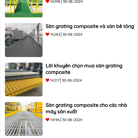
14298
30-08-2024
Sàn grating composite và sàn bê tông
14283
30-08-2024
Lời khuyên chọn mua sàn grating
composite
14217
30-08-2024
Sàn grating composite cho các nhà
máy sản xuất
14196
30-08-2024