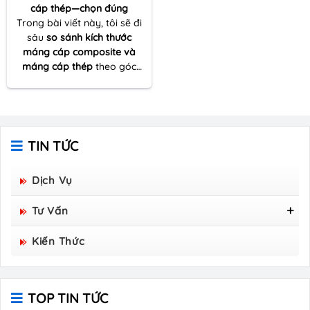
cáp thép—chọn đúng
Trong bài viết này, tôi sẽ đi
sâu
so sánh kích thước
máng cáp composite và
máng cáp thép
theo góc
nhìn thực tế của một người
nhiều lần đồng hành cùng
dự án thi công – từ khâu
khảo sát tuyến cáp đến tối
ưu vật tư và đảm bảo kỹ
TIN TỨC
thuật vận hành lâu dài.
Dịch Vụ
Tư Vấn
Tấm Sàn Grating Composite FRP - Hòa Bình
Kiến Thức
Group Sản Xuất
TOP TIN TỨC