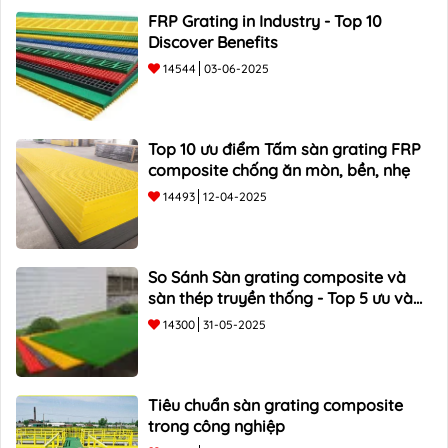
FRP Grating in Industry - Top 10
Discover Benefits
14544
03-06-2025
Top 10 ưu điểm Tấm sàn grating FRP
composite chống ăn mòn, bền, nhẹ
14493
12-04-2025
So Sánh Sàn grating composite và
sàn thép truyền thống - Top 5 ưu và
nhược điểm
14300
31-05-2025
Tiêu chuẩn sàn grating composite
trong công nghiệp