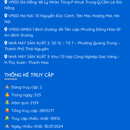
VPĐD Đà Nẵng: 68 Lý Nhân Tông-P Khuê Trung-Q.Cẩm Lệ-Đà
Nẵng
VPĐD Hà Nội: 70 Nguyễn Đức Cảnh, Tân Mai, Hoàng Mai, Hà
Nội
VPĐD-NMSX 1 Bình Dương: 69-Tân Lập–Phường Đông Hòa–Dĩ
An–Bình Dương
NHÀ MÁY SẢN XUẤT 2: Số 12 – Tổ 7 – Phường Quang Trung –
Thành Phố Thái Nguyên
NHÀ MÁY SẢN XUẤT 3: Khu Tổ hợp Công Nghiệp Sao Vàng –
H.Thọ Xuân- Thanh Hóa
THỐNG KÊ TRUY CẬP
Đang truy cập: 2
Trong ngày: 525
Hôm qua: 2129
Tổng truy cập: 2855217
Truy cập nhiều nhất: 10912
Ngày nhiều nhất: 30.07.2024