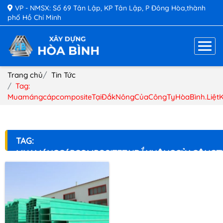
VP - NMSX: Số 69 Tân Lập, KP Tân Lập, P Đông Hòa,thành
phố Hồ Chí Minh
Trang chủ
Tin Tức
Tag:
MuamángcápcompositeTạiĐắkNôngCủaCôngTyHòaBình.Liệt
TAG:
MUAMÁNGCÁPCOMPOSITETẠIĐẮKNÔNGCỦACÔNGTY