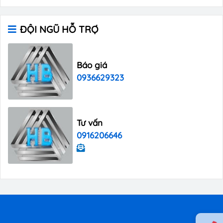
ĐỘI NGŨ HỖ TRỢ
Báo giá
0936629323
Tư vấn
0916206646