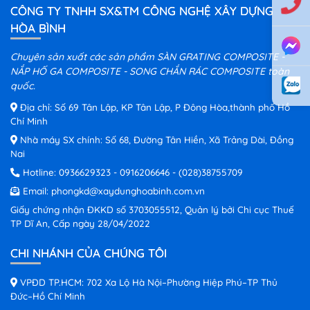
CÔNG TY TNHH SX&TM CÔNG NGHỆ XÂY DỰNG
HÒA BÌNH
Chuyên sản xuất các sản phẩm SÀN GRATING COMPOSITE -
NẮP HỐ GA COMPOSITE - SONG CHẮN RÁC COMPOSITE toàn
quốc.
Địa chỉ: Số 69 Tân Lập, KP Tân Lập, P Đông Hòa,thành phố Hồ
Chí Minh
Nhà máy SX chính: Số 68, Đường Tân Hiền, Xã Trảng Dài, Đồng
Nai
Hotline:
0936629323
-
0916206646
-
(028)38755709
Email:
phongkd@xaydunghoabinh.com.vn
Giấy chứng nhận ĐKKD số 3703055512, Quản lý bởi Chi cục Thuế
TP Dĩ An, Cấp ngày 28/04/2022
CHI NHÁNH CỦA CHÚNG TÔI
VPĐD TP.HCM: 702 Xa Lộ Hà Nội–Phường Hiệp Phú–TP Thủ
Đức–Hồ Chí Minh