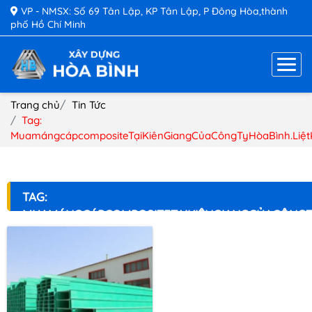
VP - NMSX: Số 69 Tân Lập, KP Tân Lập, P Đông Hòa,thành
phố Hồ Chí Minh
Trang chủ
Tin Tức
Tag:
MuamángcápcompositeTạiKiênGiangCủaCôngTyHòaBình.Liệ
TAG:
MUAMÁNGCÁPCOMPOSITETẠIKIÊNGIANGCỦACÔNGT