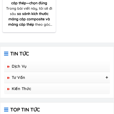
cáp thép—chọn đúng
Trong bài viết này, tôi sẽ đi
sâu
so sánh kích thước
máng cáp composite và
máng cáp thép
theo góc
nhìn thực tế của một người
nhiều lần đồng hành cùng
dự án thi công – từ khâu
khảo sát tuyến cáp đến tối
ưu vật tư và đảm bảo kỹ
TIN TỨC
thuật vận hành lâu dài.
Dịch Vụ
Tư Vấn
Tấm Sàn Grating Composite FRP - Hòa Bình
Kiến Thức
Group Sản Xuất
TOP TIN TỨC