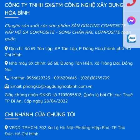
CÔNG TY TNHH SX&TM CÔNG NGHỆ XÂY DỰNG
HÒA BÌNH
Chuyên sản xuất các sản phẩm SÀN GRATING COMPOSITE -
NẮP HỐ GA COMPOSITE - SONG CHẮN RÁC COMPOSITE toàn
quốc.
Địa chỉ: Số 69 Tân Lập, KP Tân Lập, P Đông Hòa,thành phố Hồ
Chí Minh
Nhà máy SX chính: Số 68, Đường Tân Hiền, Xã Trảng Dài, Đồng
Nai
Hotline:
0936629323
-
0916206646
-
(028)38755709
Email:
phongkd@xaydunghoabinh.com.vn
Giấy chứng nhận ĐKKD số 3703055512, Quản lý bởi Chi cục Thuế
TP Dĩ An, Cấp ngày 28/04/2022
CHI NHÁNH CỦA CHÚNG TÔI
VPĐD TP.HCM: 702 Xa Lộ Hà Nội–Phường Hiệp Phú–TP Thủ
Đức–Hồ Chí Minh