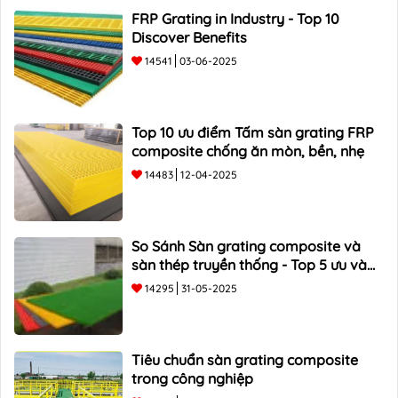
FRP Grating in Industry - Top 10
Discover Benefits
14541
03-06-2025
Top 10 ưu điểm Tấm sàn grating FRP
composite chống ăn mòn, bền, nhẹ
14483
12-04-2025
So Sánh Sàn grating composite và
sàn thép truyền thống - Top 5 ưu và
nhược điểm
14295
31-05-2025
Tiêu chuẩn sàn grating composite
trong công nghiệp