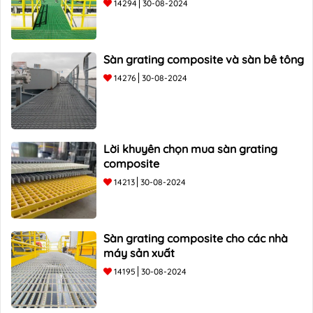
14294
30-08-2024
Sàn grating composite và sàn bê tông
14276
30-08-2024
Lời khuyên chọn mua sàn grating
composite
14213
30-08-2024
Sàn grating composite cho các nhà
máy sản xuất
14195
30-08-2024