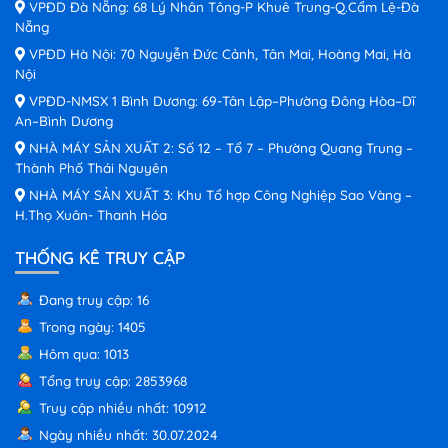
VPĐD Đà Nẵng: 68 Lý Nhân Tông-P Khuê Trung-Q.Cẩm Lệ-Đà
Nẵng
VPĐD Hà Nội: 70 Nguyễn Đức Cảnh, Tân Mai, Hoàng Mai, Hà
Nội
VPĐD-NMSX 1 Bình Dương: 69-Tân Lập–Phường Đông Hòa–Dĩ
An–Bình Dương
NHÀ MÁY SẢN XUẤT 2: Số 12 – Tổ 7 – Phường Quang Trung –
Thành Phố Thái Nguyên
NHÀ MÁY SẢN XUẤT 3: Khu Tổ hợp Công Nghiệp Sao Vàng –
H.Thọ Xuân- Thanh Hóa
THỐNG KÊ TRUY CẬP
Đang truy cập: 16
Trong ngày: 1405
Hôm qua: 1013
Tổng truy cập: 2853968
Truy cập nhiều nhất: 10912
Ngày nhiều nhất: 30.07.2024