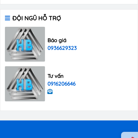
ĐỘI NGŨ HỖ TRỢ
Báo giá
0936629323
Tư vấn
0916206646