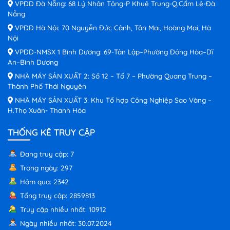
VPĐD Đà Nẵng: 68 Lý Nhân Tông-P Khuê Trung-Q.Cẩm Lệ-Đà
Nẵng
VPĐD Hà Nội: 70 Nguyễn Đức Cảnh, Tân Mai, Hoàng Mai, Hà
Nội
VPĐD-NMSX 1 Bình Dương: 69-Tân Lập–Phường Đông Hòa–Dĩ
An–Bình Dương
NHÀ MÁY SẢN XUẤT 2: Số 12 – Tổ 7 – Phường Quang Trung –
Thành Phố Thái Nguyên
NHÀ MÁY SẢN XUẤT 3: Khu Tổ hợp Công Nghiệp Sao Vàng –
H.Thọ Xuân- Thanh Hóa
THỐNG KÊ TRUY CẬP
Đang truy cập: 7
Trong ngày: 297
Hôm qua: 2342
Tổng truy cập: 2859813
Truy cập nhiều nhất: 10912
Ngày nhiều nhất: 30.07.2024