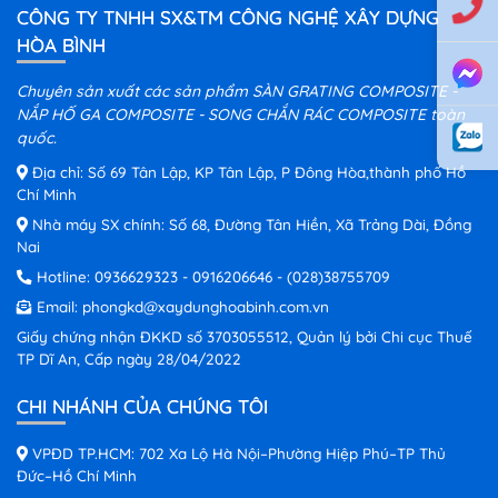
CÔNG TY TNHH SX&TM CÔNG NGHỆ XÂY DỰNG
HÒA BÌNH
Chuyên sản xuất các sản phẩm SÀN GRATING COMPOSITE -
NẮP HỐ GA COMPOSITE - SONG CHẮN RÁC COMPOSITE toàn
quốc.
Địa chỉ: Số 69 Tân Lập, KP Tân Lập, P Đông Hòa,thành phố Hồ
Chí Minh
Nhà máy SX chính: Số 68, Đường Tân Hiền, Xã Trảng Dài, Đồng
Nai
Hotline:
0936629323
-
0916206646
-
(028)38755709
Email:
phongkd@xaydunghoabinh.com.vn
Giấy chứng nhận ĐKKD số 3703055512, Quản lý bởi Chi cục Thuế
TP Dĩ An, Cấp ngày 28/04/2022
CHI NHÁNH CỦA CHÚNG TÔI
VPĐD TP.HCM: 702 Xa Lộ Hà Nội–Phường Hiệp Phú–TP Thủ
Đức–Hồ Chí Minh