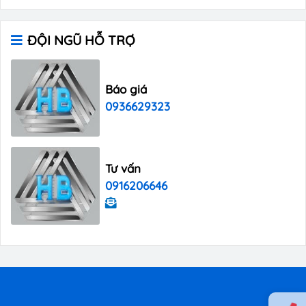
ĐỘI NGŨ HỖ TRỢ
Báo giá
0936629323
Tư vấn
0916206646