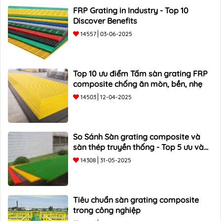
FRP Grating in Industry - Top 10
Discover Benefits
14557
03-06-2025
Top 10 ưu điểm Tấm sàn grating FRP
composite chống ăn mòn, bền, nhẹ
14503
12-04-2025
So Sánh Sàn grating composite và
sàn thép truyền thống - Top 5 ưu và
nhược điểm
14308
31-05-2025
Tiêu chuẩn sàn grating composite
trong công nghiệp