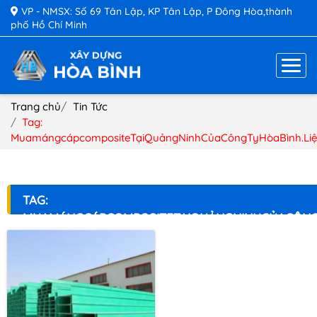
VP - NMSX: Số 69 Tân Lập, KP Tân Lập, P Đông Hòa,thành
phố Hồ Chí Minh
Trang chủ
Tin Tức
Tag:
MuamángcápcompositeTạiQuảngNinhCủaCôngTyHòaBình.Li
TAG:
MUAMÁNGCÁPCOMPOSITETẠIQUẢNGNINHCỦACÔNG