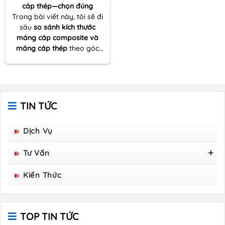
cáp thép—chọn đúng
Trong bài viết này, tôi sẽ đi
sâu
so sánh kích thước
máng cáp composite và
máng cáp thép
theo góc
nhìn thực tế của một người
nhiều lần đồng hành cùng
dự án thi công – từ khâu
khảo sát tuyến cáp đến tối
ưu vật tư và đảm bảo kỹ
TIN TỨC
thuật vận hành lâu dài.
Dịch Vụ
Tư Vấn
Tấm Sàn Grating Composite FRP - Hòa Bình
Kiến Thức
Group Sản Xuất
TOP TIN TỨC