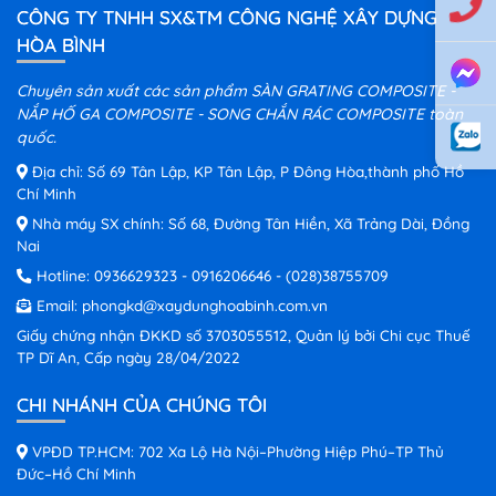
CÔNG TY TNHH SX&TM CÔNG NGHỆ XÂY DỰNG
HÒA BÌNH
Chuyên sản xuất các sản phẩm SÀN GRATING COMPOSITE -
NẮP HỐ GA COMPOSITE - SONG CHẮN RÁC COMPOSITE toàn
quốc.
Địa chỉ: Số 69 Tân Lập, KP Tân Lập, P Đông Hòa,thành phố Hồ
Chí Minh
Nhà máy SX chính: Số 68, Đường Tân Hiền, Xã Trảng Dài, Đồng
Nai
Hotline:
0936629323
-
0916206646
-
(028)38755709
Email:
phongkd@xaydunghoabinh.com.vn
Giấy chứng nhận ĐKKD số 3703055512, Quản lý bởi Chi cục Thuế
TP Dĩ An, Cấp ngày 28/04/2022
CHI NHÁNH CỦA CHÚNG TÔI
VPĐD TP.HCM: 702 Xa Lộ Hà Nội–Phường Hiệp Phú–TP Thủ
Đức–Hồ Chí Minh