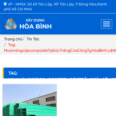
VP - NMSX: Số 69 Tân Lập, KP Tân Lập, P Đông Hòa,thành
phố Hồ Chí Minh
Trang chủ
Tin Tức
Tag:
MuamángcápcompositeTạiSócTrăngCủaCôngTyHòaBình.Liệt
TAG:
MUAMÁNGCÁPCOMPOSITETẠISÓCTRĂNGCỦACÔNGT