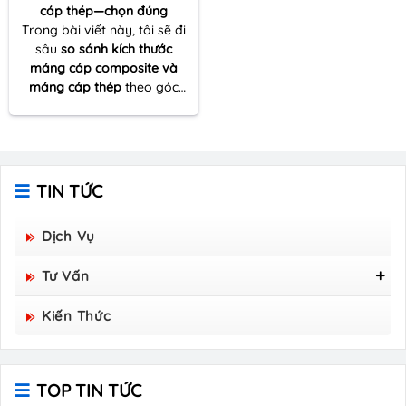
cáp thép—chọn đúng
Trong bài viết này, tôi sẽ đi
sâu
so sánh kích thước
máng cáp composite và
máng cáp thép
theo góc
nhìn thực tế của một người
nhiều lần đồng hành cùng
dự án thi công – từ khâu
khảo sát tuyến cáp đến tối
ưu vật tư và đảm bảo kỹ
TIN TỨC
thuật vận hành lâu dài.
Dịch Vụ
Tư Vấn
Tấm Sàn Grating Composite FRP - Hòa Bình
Kiến Thức
Group Sản Xuất
TOP TIN TỨC