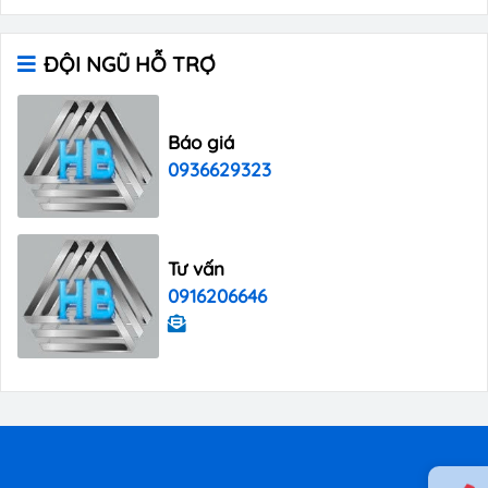
ĐỘI NGŨ HỖ TRỢ
Báo giá
0936629323
Tư vấn
0916206646