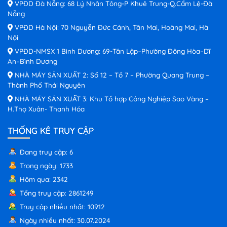
VPĐD Đà Nẵng: 68 Lý Nhân Tông-P Khuê Trung-Q.Cẩm Lệ-Đà
Nẵng
VPĐD Hà Nội: 70 Nguyễn Đức Cảnh, Tân Mai, Hoàng Mai, Hà
Nội
VPĐD-NMSX 1 Bình Dương: 69-Tân Lập–Phường Đông Hòa–Dĩ
An–Bình Dương
NHÀ MÁY SẢN XUẤT 2: Số 12 – Tổ 7 – Phường Quang Trung –
Thành Phố Thái Nguyên
NHÀ MÁY SẢN XUẤT 3: Khu Tổ hợp Công Nghiệp Sao Vàng –
H.Thọ Xuân- Thanh Hóa
THỐNG KÊ TRUY CẬP
Đang truy cập: 6
Trong ngày: 1733
Hôm qua: 2342
Tổng truy cập: 2861249
Truy cập nhiều nhất: 10912
Ngày nhiều nhất: 30.07.2024