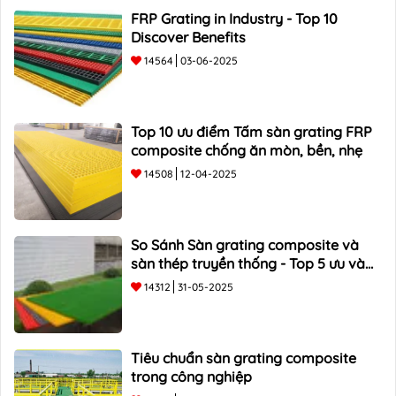
FRP Grating in Industry - Top 10
Discover Benefits
14564
03-06-2025
Top 10 ưu điểm Tấm sàn grating FRP
composite chống ăn mòn, bền, nhẹ
14508
12-04-2025
So Sánh Sàn grating composite và
sàn thép truyền thống - Top 5 ưu và
nhược điểm
14312
31-05-2025
Tiêu chuẩn sàn grating composite
trong công nghiệp