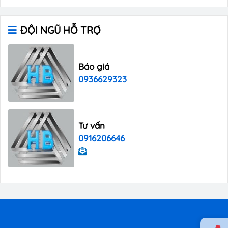
ĐỘI NGŨ HỖ TRỢ
Báo giá
0936629323
Tư vấn
0916206646