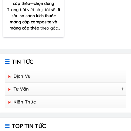
cáp thép—chọn đúng
Trong bài viết này, tôi sẽ đi
sâu
so sánh kích thước
máng cáp composite và
máng cáp thép
theo góc
nhìn thực tế của một người
nhiều lần đồng hành cùng
dự án thi công – từ khâu
khảo sát tuyến cáp đến tối
ưu vật tư và đảm bảo kỹ
TIN TỨC
thuật vận hành lâu dài.
Dịch Vụ
Tư Vấn
Tấm Sàn Grating Composite FRP - Hòa Bình
Kiến Thức
Group Sản Xuất
TOP TIN TỨC