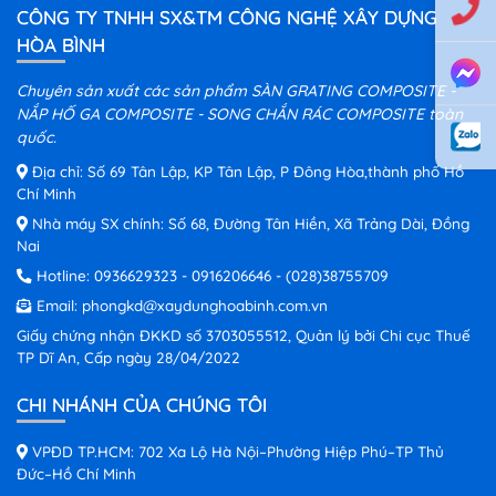
CÔNG TY TNHH SX&TM CÔNG NGHỆ XÂY DỰNG
HÒA BÌNH
Chuyên sản xuất các sản phẩm SÀN GRATING COMPOSITE -
NẮP HỐ GA COMPOSITE - SONG CHẮN RÁC COMPOSITE toàn
quốc.
Địa chỉ: Số 69 Tân Lập, KP Tân Lập, P Đông Hòa,thành phố Hồ
Chí Minh
Nhà máy SX chính: Số 68, Đường Tân Hiền, Xã Trảng Dài, Đồng
Nai
Hotline:
0936629323
-
0916206646
-
(028)38755709
Email:
phongkd@xaydunghoabinh.com.vn
Giấy chứng nhận ĐKKD số 3703055512, Quản lý bởi Chi cục Thuế
TP Dĩ An, Cấp ngày 28/04/2022
CHI NHÁNH CỦA CHÚNG TÔI
VPĐD TP.HCM: 702 Xa Lộ Hà Nội–Phường Hiệp Phú–TP Thủ
Đức–Hồ Chí Minh