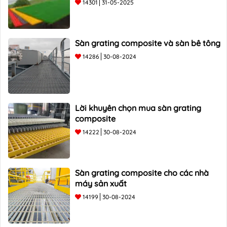
14301
31-05-2025
Sàn grating composite và sàn bê tông
14286
30-08-2024
Lời khuyên chọn mua sàn grating
composite
14222
30-08-2024
Sàn grating composite cho các nhà
máy sản xuất
14199
30-08-2024