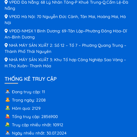
VPĐD Đà Nẵng: 68 Lý Nhân Tông-P Khuê Trung-Q.Cẩm Lệ-Đà
Nẵng
VPĐD Hà Nội: 70 Nguyễn Đức Cảnh, Tân Mai, Hoàng Mai, Hà
Nội
VPĐD-NMSX 1 Bình Dương: 69-Tân Lập–Phường Đông Hòa–Dĩ
An–Bình Dương
NHÀ MÁY SẢN XUẤT 2: Số 12 – Tổ 7 – Phường Quang Trung –
Thành Phố Thái Nguyên
NHÀ MÁY SẢN XUẤT 3: Khu Tổ hợp Công Nghiệp Sao Vàng –
H.Thọ Xuân- Thanh Hóa
THỐNG KÊ TRUY CẬP
Đang truy cập: 11
Trong ngày: 2208
Hôm qua: 2129
Tổng truy cập: 2856900
Truy cập nhiều nhất: 10912
Ngày nhiều nhất: 30.07.2024