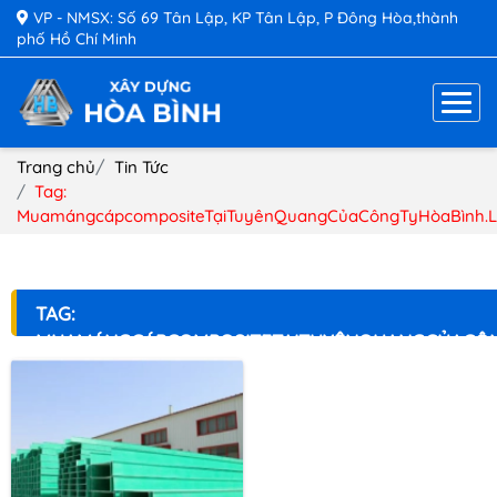
VP - NMSX: Số 69 Tân Lập, KP Tân Lập, P Đông Hòa,thành
phố Hồ Chí Minh
Trang chủ
Tin Tức
Tag:
MuamángcápcompositeTạiTuyênQuangCủaCôngTyHòaBình.L
TAG:
MUAMÁNGCÁPCOMPOSITETẠITUYÊNQUANGCỦACÔN