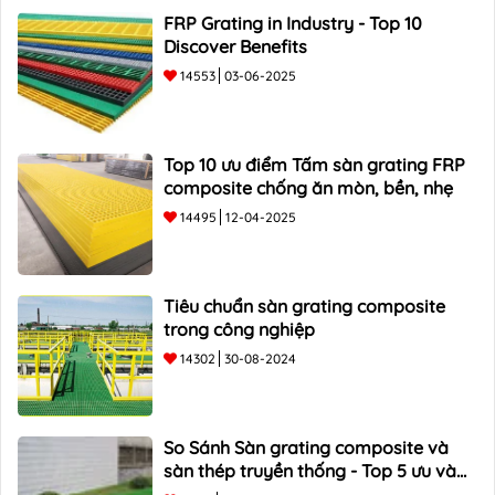
FRP Grating in Industry - Top 10
Discover Benefits
14553
03-06-2025
Top 10 ưu điểm Tấm sàn grating FRP
composite chống ăn mòn, bền, nhẹ
14495
12-04-2025
Tiêu chuẩn sàn grating composite
trong công nghiệp
14302
30-08-2024
So Sánh Sàn grating composite và
sàn thép truyền thống - Top 5 ưu và
nhược điểm