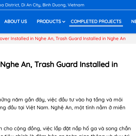
District, Di An City, Binh Duong, Vietnam
ABOUT US
PRODUCTS
COMPLETED PROJECTS
N
ver Installed in Nghe An, Trash Guard Installed in Nghe An
 Nghe An, Trash Guard Installed in
hững năm gần đây, việc đầu tư vào hạ tầng và môi
àng đầu tại Việt Nam. Nghệ An, một tỉnh nằm ở miền
 cho cộng đồng, việc lắp đặt nắp hố ga và song chắn