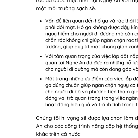
rác đã được thực hiện tại Nghệ An với mụ
một môi trường sạch sẽ.
Vấn đề liên quan đến hố ga và rác thải 
phải đối mặt. Hố ga không được đậy kín
nguy hiểm cho người đi đường mà còn có
chắn rác không chỉ giúp ngăn chặn rác t
trường, giúp duy trì một không gian xan
Với tầm quan trọng của việc lắp đặt nắp
quan tại Nghệ An đã đưa ra những nỗ lự
cho người đi đường mà còn đóng góp vào
Một trong những ưu điểm của việc lắp đ
ga đúng chuẩn giúp ngăn chặn nguy cơ t
cho người đi bộ và phương tiện tham gia
đóng vai trò quan trọng trong việc ngă
hoạt động hiệu quả và tránh tình trạng 
Chúng tôi hi vọng sẽ được lựa chọn làm 
An cho các công trình nâng cấp hệ thốn
khác trên cả nước.