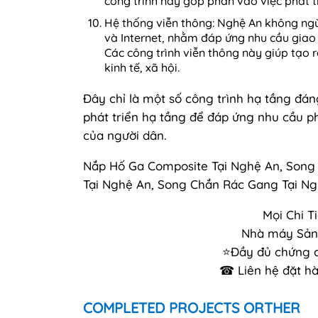
công trình này góp phần vào việc phát t
Hệ thống viễn thông: Nghệ An không ng
và Internet, nhằm đáp ứng nhu cầu giao 
Các công trình viễn thông này giúp tạo 
kinh tế, xã hội.
Đây chỉ là một số công trình hạ tầng đán
phát triển hạ tầng để đáp ứng nhu cầu ph
của người dân.
Nắp Hố Ga Composite Tại Nghệ An, Song
Tại Nghệ An, Song Chắn Rác Gang Tại N
Mọi Chi T
Nhà máy Sản 
⭐Đầy đủ chứng ch
☎ Liên hệ đặt hà
COMPLETED PROJECTS ORTHER