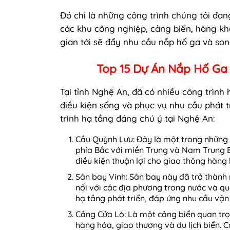
Đó chỉ là những công trình chúng tôi đan
các khu công nghiệp, cảng biển, hàng kh
gian tới sẽ đẩy nhu cầu nắp hố ga và so
Top 15 Dự Án Nắp Hố Ga
Tại tỉnh Nghệ An, đã có nhiều công trình
điều kiện sống và phục vụ nhu cầu phát t
trình hạ tầng đáng chú ý tại Nghệ An:
Cầu Quỳnh Lưu: Đây là một trong những c
phía Bắc với miền Trung và Nam Trung B
điều kiện thuận lợi cho giao thông hàng 
Sân bay Vinh: Sân bay này đã trở thành
nối với các địa phương trong nước và q
hạ tầng phát triển, đáp ứng nhu cầu vận
Cảng Cửa Lò: Là một cảng biển quan trọ
hàng hóa, giao thương và du lịch biển.