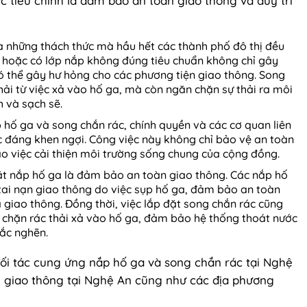
c tiêu chính là đảm bảo an toàn giao thông và duy trì
là những thách thức mà hầu hết các thành phố đô thị đều
 hoặc có lớp nắp không đúng tiêu chuẩn không chỉ gây
 thể gây hư hỏng cho các phương tiện giao thông. Song
hải từ việc xả vào hố ga, mà còn ngăn chặn sự thải ra môi
h và sạch sẽ.
 hố ga và song chắn rác, chính quyền và các cơ quan liên
c đáng khen ngợi. Công việc này không chỉ bảo vệ an toàn
 việc cải thiện môi trường sống chung của cộng đồng.
ặt nắp hố ga là đảm bảo an toàn giao thông. Các nắp hố
ai nạn giao thông do việc sụp hố ga, đảm bảo an toàn
 giao thông. Đồng thời, việc lắp đặt song chắn rác cũng
n chặn rác thải xả vào hố ga, đảm bảo hệ thống thoát nước
tắc nghẽn.
đối tác cung ứng nắp hố ga và song chắn rác tại Nghệ
g giao thông tại Nghệ An cũng như các địa phương