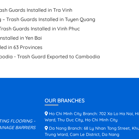
ash Guards Installed in Tra Vinh
 – Trash Guards Installed in Tuyen Quang
Trash Guards Installed in Vinh Phuc
nstalled in Yen Bai
ed in 63 Provinces
bodia - Trash Guard Exported to Cambodia
OUR BRANCHES
Ho Chi Minh City Branch: 702 Xa Lo Ha Noi, H
Ward, Thu Duc City, Ho Chi Minh City
ATING FLOORING -
INAGE BARRIERS
Da Nang Branch: 68 Ly Nhan Tong Street, Kh
Trung Ward, Cam Le District, Da Nang