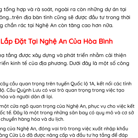
g tổng hợp và rà soát, ngoài ra còn những dự án tại
ông…trên địa bàn tỉnh cũng sẽ được đầu tư trong thời
ng chắn rác tại Nghệ An còn tăng cao hơn nữa.
 Lắp Đặt Tại Nghệ An Của Hòa Bình
 hạ tầng được xây dựng và phát triển nhằm cải thiện
riển kinh tế của địa phương. Dưới đây là một số công
ây cầu quan trọng trên tuyến Quốc lộ 1A, kết nối các tỉnh
ộ. Cầu Quỳnh Lưu có vai trò quan trọng trong việc tạo
hóa và người dân đi lại.
 một cửa ngõ quan trọng của Nghệ An, phục vụ cho việc kết
uốc tế. Đây là một trong những sân bay có quy mô và cơ sở
 chuyển hàng hóa và du lịch.
ng của Nghệ An, đóng vai trò trong việc xuất nhập khẩu
 Cảng Cửa Lò đã được nâng cấp và đầu tư hạ tầng để đáp