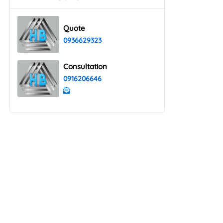
Quote
0936629323
Consultation
0916206646