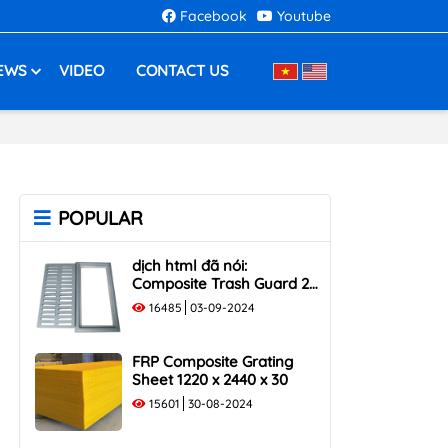
Facebook
Youtube
EWS
VIDEO
CONTACT US
POPULAR
dịch html đã nói:
Composite Trash Guard 25
Tons, 960x530 size, 250KN
16485
03-09-2024
Load Capacity
FRP Composite Grating
Sheet 1220 x 2440 x 30
15601
30-08-2024