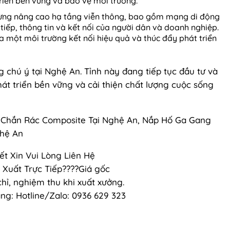
riển bền vững và bảo vệ môi trường.
ừng nâng cao hạ tầng viễn thông, bao gồm mạng di động
tiếp, thông tin và kết nối của người dân và doanh nghiệp.
ra một môi trường kết nối hiệu quả và thúc đẩy phát triển
g chú ý tại Nghệ An. Tỉnh này đang tiếp tục đầu tư và
át triển bền vững và cải thiện chất lượng cuộc sống
 Chắn Rác Composite Tại Nghệ An, Nắp Hố Ga Gang
ghệ An
iết Xin Vui Lòng Liên Hệ
Xuất Trực Tiếp????Giá gốc
ỉ, nghiệm thu khi xuất xưởng.
ng: Hotline/Zalo: 0936 629 323