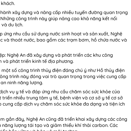
 khách.
n hành xây dựng và nâng cấp nhiều tuyến đường quan trọng
.. Những công trình này giúp nâng cao khả năng kết nối
và du lịch.
p ứng nhu cầu sử dụng nước sinh hoạt và sản xuất, Nghệ
ớc và thoát nước, bao gồm các trạm bơm, hồ chứa nước và
p: Nghệ An đã xây dựng và phát triển các khu công
 và phát triển kinh tế địa phương.
ó một số công trình thủy điện đáng chú ý như Hồ thủy điện
ng trình này đóng vai trò quan trọng trong việc cung cấp
an ninh năng lượng.
 dịch vụ y tế và đáp ứng nhu cầu chăm sóc sức khỏe của
riển nhiều trung tâm y tế, bệnh viện và cơ sở y tế cơ sở
úp cung cấp dịch vụ chăm sóc sức khỏe đa dạng và tiện ích
năm gần đây, Nghệ An cũng đã triển khai xây dựng các công
 năng lượng tái tạo và giảm thiểu khí thải carbon. Các