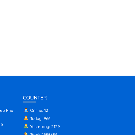
COUNTER
iep Phu
Online: 12
Today: 966
uê
Yesterday: 2129
Total: 2855658