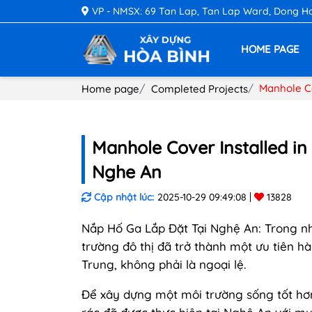
VP - NMSX: 69 Tan Lap, Tan Lap Ward, Dong Hoa 
HOME PAGE
Manhole Co
Home page
Completed Projects
Manhole Cover Installed in
Nghe An
Cập nhật lúc:
2025-10-29 09:49:08
13828
Nắp Hố Ga Lắp Đặt Tại Nghệ An: Trong n
trường đô thị đã trở thành một ưu tiên h
Trung, không phải là ngoại lệ.
Để xây dựng một môi trường sống tốt hơn