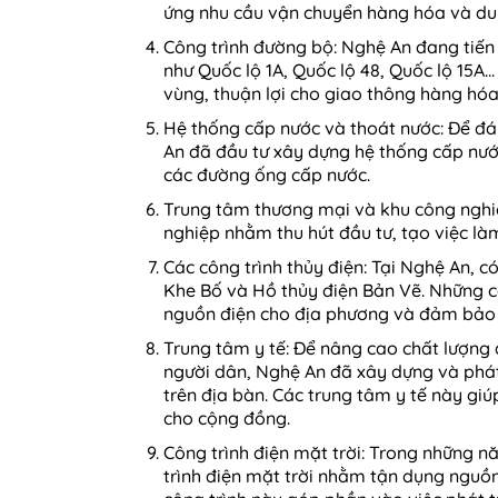
ứng nhu cầu vận chuyển hàng hóa và du
Công trình đường bộ: Nghệ An đang tiế
như Quốc lộ 1A, Quốc lộ 48, Quốc lộ 15A.
vùng, thuận lợi cho giao thông hàng hóa 
Hệ thống cấp nước và thoát nước: Để đá
An đã đầu tư xây dựng hệ thống cấp nư
các đường ống cấp nước.
Trung tâm thương mại và khu công nghiệ
nghiệp nhằm thu hút đầu tư, tạo việc làm
Các công trình thủy điện: Tại Nghệ An, c
Khe Bố và Hồ thủy điện Bản Vẽ. Những cô
nguồn điện cho địa phương và đảm bảo 
Trung tâm y tế: Để nâng cao chất lượng
người dân, Nghệ An đã xây dựng và phát t
trên địa bàn. Các trung tâm y tế này gi
cho cộng đồng.
Công trình điện mặt trời: Trong những 
trình điện mặt trời nhằm tận dụng nguồn