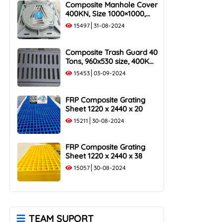
Composite Manhole Cover
400KN, Size 1000×1000,
Flush Frame, Load
15497
31-08-2024
Capacity 40 Tons
Composite Trash Guard 40
Tons, 960x530 size, 400KN
Load Capacity
15453
03-09-2024
FRP Composite Grating
Sheet 1220 x 2440 x 20
15211
30-08-2024
FRP Composite Grating
Sheet 1220 x 2440 x 38
15057
30-08-2024
TEAM SUPORT