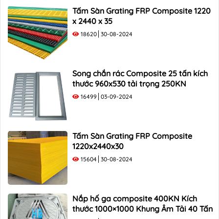
Song Chắn Rác Composite 1000×500
Tấm Sàn Grating FRP Composite 1220
x 2440 x 35
18620
30-08-2024
Song chắn rác Composite 25 tấn kích
thước 960x530 tải trọng 250KN
16499
03-09-2024
Tấm Sàn Grating FRP Composite
1220x2440x30
15604
30-08-2024
Nắp hố ga composite 400KN Kích
thước 1000×1000 Khung Âm Tải 40 Tấn