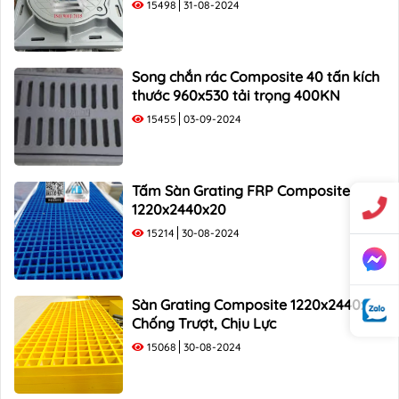
15498
31-08-2024
Song chắn rác Composite 40 tấn kích
thước 960x530 tải trọng 400KN
15455
03-09-2024
Tấm Sàn Grating FRP Composite
1220x2440x20
15214
30-08-2024
Sàn Grating Composite 1220x2440x38
Chống Trượt, Chịu Lực
15068
30-08-2024