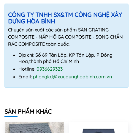
CÔNG TY TNHH SX&TM CÔNG NGHỆ XÂY
DỰNG HÒA BÌNH
Chuyên sản xuất các sản phẩm SÀN GRATING
COMPOSITE - NẮP HỐ GA COMPOSITE - SONG CHẮN
RÁC COMPOSITE toàn quốc.
Địa chỉ: Số 69 Tân Lập, KP Tân Lập, P Đông
Hòa,thành phố Hồ Chí Minh
Hotline:
0936629323
Email:
phongkd@xaydunghoabinh.com.vn
SẢN PHẨM KHÁC