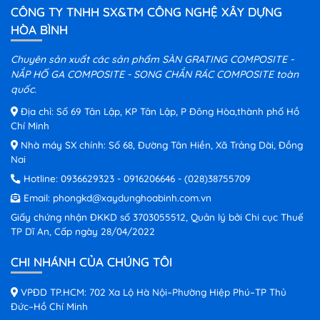
CÔNG TY TNHH SX&TM CÔNG NGHỆ XÂY DỰNG
HÒA BÌNH
Chuyên sản xuất các sản phẩm SÀN GRATING COMPOSITE -
NẮP HỐ GA COMPOSITE - SONG CHẮN RÁC COMPOSITE toàn
quốc.
Địa chỉ: Số 69 Tân Lập, KP Tân Lập, P Đông Hòa,thành phố Hồ
Chí Minh
Nhà máy SX chính: Số 68, Đường Tân Hiền, Xã Trảng Dài, Đồng
Nai
Hotline:
0936629323
-
0916206646
-
(028)38755709
Email:
phongkd@xaydunghoabinh.com.vn
Giấy chứng nhận ĐKKD số 3703055512, Quản lý bởi Chi cục Thuế
TP Dĩ An, Cấp ngày 28/04/2022
CHI NHÁNH CỦA CHÚNG TÔI
VPĐD TP.HCM: 702 Xa Lộ Hà Nội–Phường Hiệp Phú–TP Thủ
Đức–Hồ Chí Minh