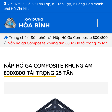
VP - NMSX: Số 69 Tân Lập, KP Tân Lập, P Đông Hòa,thành
phố Hồ Chí Minh
Trang chủ
Sản phẩm
Nắp Hố Ga Composite 800x800
Nắp hố ga Composite khung âm 800x800 tải trọng 25 tấn
NẮP HỐ GA COMPOSITE KHUNG ÂM
800X800 TẢI TRỌNG 25 TẤN