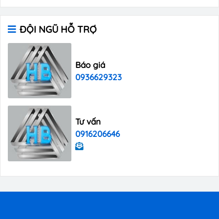
ĐỘI NGŨ HỖ TRỢ
Báo giá
0936629323
Tư vấn
0916206646