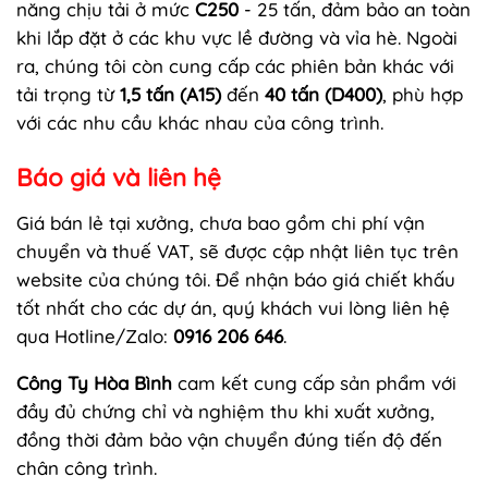
năng chịu tải ở mức
C250
- 25 tấn, đảm bảo an toàn
khi lắp đặt ở các khu vực lề đường và vỉa hè. Ngoài
ra, chúng tôi còn cung cấp các phiên bản khác với
tải trọng từ
1,5 tấn (A15)
đến
40 tấn (D400)
, phù hợp
với các nhu cầu khác nhau của công trình.
Báo giá và liên hệ
Giá bán lẻ tại xưởng, chưa bao gồm chi phí vận
chuyển và thuế VAT, sẽ được cập nhật liên tục trên
website của chúng tôi. Để nhận báo giá chiết khấu
tốt nhất cho các dự án, quý khách vui lòng liên hệ
qua Hotline/Zalo:
0916 206 646
.
Công Ty Hòa Bình
cam kết cung cấp sản phẩm với
đầy đủ chứng chỉ và nghiệm thu khi xuất xưởng,
đồng thời đảm bảo vận chuyển đúng tiến độ đến
chân công trình.