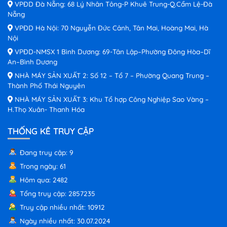
VPĐD Đà Nẵng: 68 Lý Nhân Tông-P Khuê Trung-Q.Cẩm Lệ-Đà
Nẵng
VPĐD Hà Nội: 70 Nguyễn Đức Cảnh, Tân Mai, Hoàng Mai, Hà
Nội
VPĐD-NMSX 1 Bình Dương: 69-Tân Lập–Phường Đông Hòa–Dĩ
An–Bình Dương
NHÀ MÁY SẢN XUẤT 2: Số 12 – Tổ 7 – Phường Quang Trung –
Thành Phố Thái Nguyên
NHÀ MÁY SẢN XUẤT 3: Khu Tổ hợp Công Nghiệp Sao Vàng –
H.Thọ Xuân- Thanh Hóa
THỐNG KÊ TRUY CẬP
Đang truy cập: 9
Trong ngày: 61
Hôm qua: 2482
Tổng truy cập: 2857235
Truy cập nhiều nhất: 10912
Ngày nhiều nhất: 30.07.2024