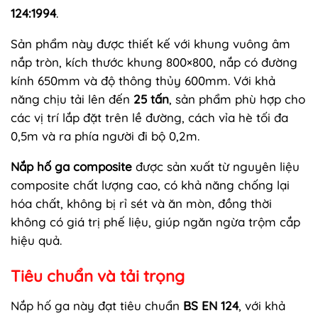
124:1994
.
Sản phẩm này được thiết kế với khung vuông âm
nắp tròn, kích thước khung 800×800, nắp có đường
kính 650mm và độ thông thủy 600mm. Với khả
năng chịu tải lên đến
25 tấn
, sản phẩm phù hợp cho
các vị trí lắp đặt trên lề đường, cách vỉa hè tối đa
0,5m và ra phía người đi bộ 0,2m.
Nắp hố ga composite
được sản xuất từ nguyên liệu
composite chất lượng cao, có khả năng chống lại
hóa chất, không bị rỉ sét và ăn mòn, đồng thời
không có giá trị phế liệu, giúp ngăn ngừa trộm cắp
hiệu quả.
Tiêu chuẩn và tải trọng
Nắp hố ga này đạt tiêu chuẩn
BS EN 124
, với khả