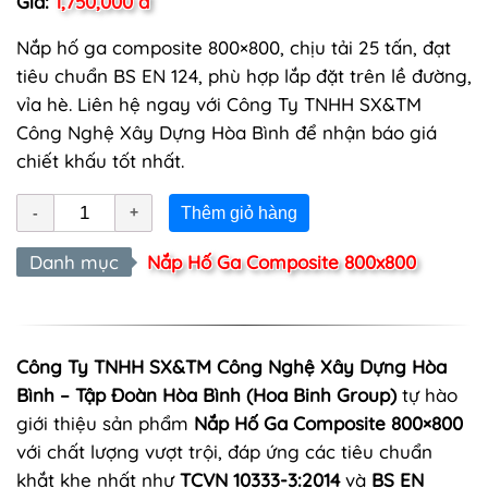
Giá:
1,750,000 đ
Nắp hố ga composite 800×800, chịu tải 25 tấn, đạt
tiêu chuẩn BS EN 124, phù hợp lắp đặt trên lề đường,
vỉa hè. Liên hệ ngay với Công Ty TNHH SX&TM
Công Nghệ Xây Dựng Hòa Bình để nhận báo giá
chiết khấu tốt nhất.
Thêm giỏ hàng
Danh mục
Nắp Hố Ga Composite 800x800
Công Ty TNHH SX&TM Công Nghệ Xây Dựng Hòa
Bình – Tập Đoàn Hòa Bình (Hoa Binh Group)
tự hào
giới thiệu sản phẩm
Nắp Hố Ga Composite 800×800
với chất lượng vượt trội, đáp ứng các tiêu chuẩn
khắt khe nhất như
TCVN 10333-3:2014
và
BS EN