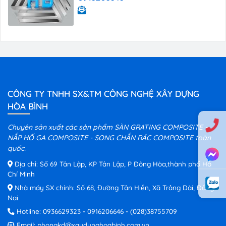
CÔNG TY TNHH SX&TM CÔNG NGHỆ XÂY DỰNG
HÒA BÌNH
Chuyên sản xuất các sản phẩm SÀN GRATING COMPOSITE -
NẮP HỐ GA COMPOSITE - SONG CHẮN RÁC COMPOSITE toàn
quốc.
Địa chỉ: Số 69 Tân Lập, KP Tân Lập, P Đông Hòa,thành phố Hồ
Chí Minh
Nhà máy SX chính: Số 68, Đường Tân Hiền, Xã Trảng Dài, Đồng
Nai
Hotline:
0936629323
-
0916206646
-
(028)38755709
Email:
phongkd@xaydunghoabinh.com.vn