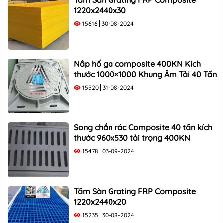
1220x2440x30
15616
30-08-2024
Nắp hố ga composite 400KN Kích
thước 1000×1000 Khung Âm Tải 40 Tấn
15520
31-08-2024
Song chắn rác Composite 40 tấn kích
thước 960x530 tải trọng 400KN
15478
03-09-2024
Tấm Sàn Grating FRP Composite
1220x2440x20
15235
30-08-2024