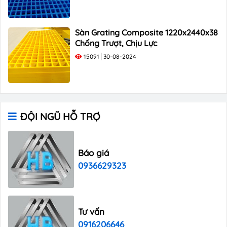
Sàn Grating Composite 1220x2440x38
Chống Trượt, Chịu Lực
15091
30-08-2024
ĐỘI NGŨ HỖ TRỢ
Báo giá
0936629323
Tư vấn
0916206646