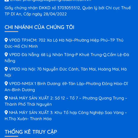
Giấy chứng nhận ĐKKD số 3703055512, Quản lý bởi Chi cục Thuế
TP Dĩ An, Cấp ngày 28/04/2022
CHI NHÁNH CỦA CHÚNG TÔI
VPĐD TP.HCM: 702 Xa Lộ Hà Nội–Phường Hiệp Phú–TP Thủ
Đức–Hồ Chí Minh
VPĐD Đà Nẵng: 68 Lý Nhân Tông-P Khuê Trung-Q.Cẩm Lệ-Đà
Nẵng
VPĐD Hà Nội: 70 Nguyễn Đức Cảnh, Tân Mai, Hoàng Mai, Hà
Nội
VPĐD-NMSX 1 Bình Dương: 69-Tân Lập–Phường Đông Hòa–Dĩ
An–Bình Dương
NHÀ MÁY SẢN XUẤT 2: Số 12 – Tổ 7 – Phường Quang Trung –
Thành Phố Thái Nguyên
NHÀ MÁY SẢN XUẤT 3: Khu Tổ hợp Công Nghiệp Sao Vàng –
H.Thọ Xuân- Thanh Hóa
THỐNG KÊ TRUY CẬP