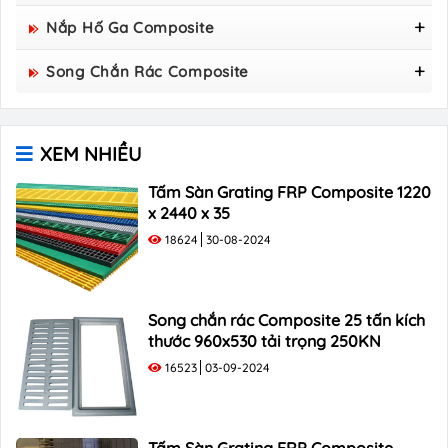
Nắp Hố Ga Composite
Nắp Hố Ga Composite 800x800
Song Chắn Rác Composite
Nắp Hố Ga Composite 850×850
Song Chắn Rác Composite 960x530
Nắp Hố Ga Composite 900×900
Song Chắn Rác Composite 1000x300
Nắp Hố Ga Composite 1000x1000
XEM NHIỀU
Song Chắn Rác Composite 1000×400
Song Chắn Rác Composite 1000×500
Tấm Sàn Grating FRP Composite 1220
x 2440 x 35
18624
30-08-2024
Song chắn rác Composite 25 tấn kích
thước 960x530 tải trọng 250KN
16523
03-09-2024
Tấm Sàn Grating FRP Composite