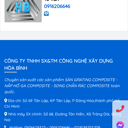
0916206646
CÔNG TY TNHH SX&TM CÔNG NGHỆ XÂY DỰNG
HÒA BÌNH
Chuyên sản xuất các sản phẩm SÀN GRATING COMPOSITE -
NẮP HỐ GA COMPOSITE - SONG CHẮN RÁC COMPOSITE toàn
quốc.
Địa chỉ: Số 69 Tân Lập, KP Tân Lập, P Đông Hòa,thành phố Hồ
Chí Minh
Nhà máy SX chính: Số 68, Đường Tân Hiền, Xã Trảng Dài, Đồng
Nai
Hotline:
0936629323
-
0916206646
-
(028)38755709