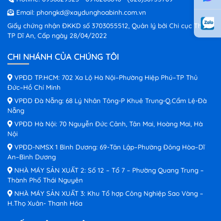
Email:
phongkd@xaydunghoabinh.com.vn
Giấy chứng nhận ĐKKD số 3703055512, Quản lý bởi Chi cục Thuế
TP Dĩ An, Cấp ngày 28/04/2022
CHI NHÁNH CỦA CHÚNG TÔI
VPĐD TP.HCM: 702 Xa Lộ Hà Nội–Phường Hiệp Phú–TP Thủ
Đức–Hồ Chí Minh
VPĐD Đà Nẵng: 68 Lý Nhân Tông-P Khuê Trung-Q.Cẩm Lệ-Đà
Nẵng
VPĐD Hà Nội: 70 Nguyễn Đức Cảnh, Tân Mai, Hoàng Mai, Hà
Nội
VPĐD-NMSX 1 Bình Dương: 69-Tân Lập–Phường Đông Hòa–Dĩ
An–Bình Dương
NHÀ MÁY SẢN XUẤT 2: Số 12 – Tổ 7 – Phường Quang Trung –
Thành Phố Thái Nguyên
NHÀ MÁY SẢN XUẤT 3: Khu Tổ hợp Công Nghiệp Sao Vàng –
H.Thọ Xuân- Thanh Hóa