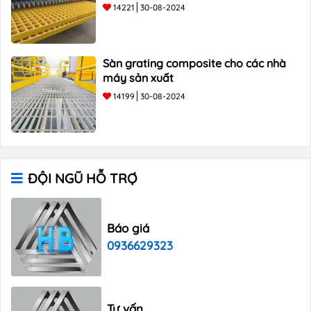
14221
30-08-2024
Sàn grating composite cho các nhà
máy sản xuất
14199
30-08-2024
ĐỘI NGŨ HỖ TRỢ
Báo giá
0936629323
Tư vấn