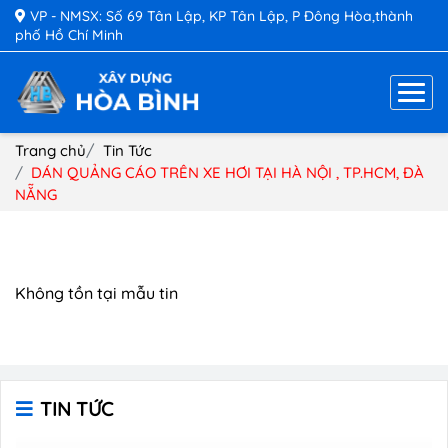
VP - NMSX: Số 69 Tân Lập, KP Tân Lập, P Đông Hòa,thành
phố Hồ Chí Minh
Trang chủ
Tin Tức
DÁN QUẢNG CÁO TRÊN XE HƠI TẠI HÀ NỘI , TP.HCM, ĐÀ
NẴNG
Không tồn tại mẫu tin
TIN TỨC