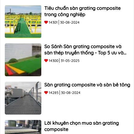
Tiêu chuẩn sàn grating composite
trong công nghiệp
14301
30-08-2024
So Sánh Sàn grating composite và
sàn thép truyền thống - Top 5 ưu và
nhược điểm
14300
31-05-2025
Sàn grating composite và sàn bê tông
14285
30-08-2024
Lời khuyên chọn mua sàn grating
composite