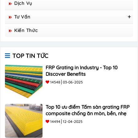
Dịch Vụ
Tư Vấn
Tấm Sàn Grating Composite FRP - Hòa Bình
Kiến Thức
Group Sản Xuất
TOP TIN TỨC
FRP Grating in Industry - Top 10
Discover Benefits
14548
03-06-2025
Top 10 ưu điểm Tấm sàn grating FRP
composite chống ăn mòn, bền, nhẹ
14494
12-04-2025