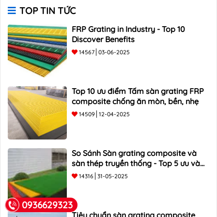
TOP TIN TỨC
FRP Grating in Industry - Top 10
Discover Benefits
14567
03-06-2025
Top 10 ưu điểm Tấm sàn grating FRP
composite chống ăn mòn, bền, nhẹ
14509
12-04-2025
So Sánh Sàn grating composite và
sàn thép truyền thống - Top 5 ưu và
nhược điểm
14316
31-05-2025
0936629323
Tiêu chuẩn sàn grating composite