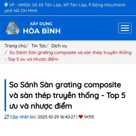
VP - NMSX: Số 69 Tân Lập, KP Tân Lập, P Đông Hòa,thành
phố Hồ Chí Minh
Trang chủ
Tin Tức
Dịch vụ
So Sánh Sàn grating composite và sàn thép truyền thống
- Top 5 ưu và nhược điểm
So Sánh Sàn grating composite
và sàn thép truyền thống - Top 5
ưu và nhược điểm
Cập nhật lúc:
2025-10-29 16:40:27
14315