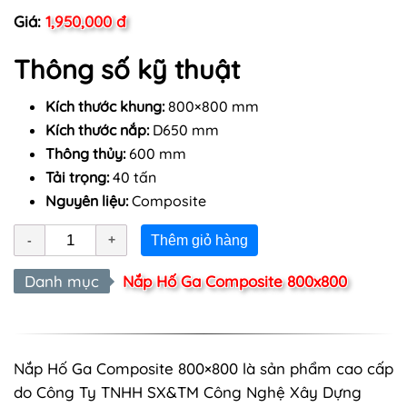
Giá:
1,950,000 đ
Thông số kỹ thuật
Kích thước khung:
800×800 mm
Kích thước nắp:
D650 mm
Thông thủy:
600 mm
Tải trọng:
40 tấn
Nguyên liệu:
Composite
Thêm giỏ hàng
Danh mục
Nắp Hố Ga Composite 800x800
Nắp Hố Ga Composite 800×800 là sản phẩm cao cấp
do Công Ty TNHH SX&TM Công Nghệ Xây Dựng