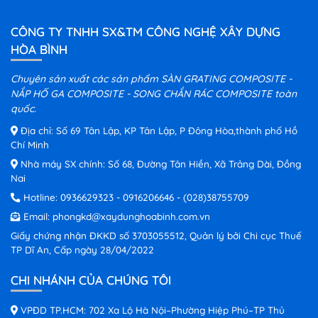
CÔNG TY TNHH SX&TM CÔNG NGHỆ XÂY DỰNG
HÒA BÌNH
Chuyên sản xuất các sản phẩm SÀN GRATING COMPOSITE -
NẮP HỐ GA COMPOSITE - SONG CHẮN RÁC COMPOSITE toàn
quốc.
Địa chỉ: Số 69 Tân Lập, KP Tân Lập, P Đông Hòa,thành phố Hồ
Chí Minh
Nhà máy SX chính: Số 68, Đường Tân Hiền, Xã Trảng Dài, Đồng
Nai
Hotline:
0936629323
-
0916206646
-
(028)38755709
Email:
phongkd@xaydunghoabinh.com.vn
Giấy chứng nhận ĐKKD số 3703055512, Quản lý bởi Chi cục Thuế
TP Dĩ An, Cấp ngày 28/04/2022
CHI NHÁNH CỦA CHÚNG TÔI
VPĐD TP.HCM: 702 Xa Lộ Hà Nội–Phường Hiệp Phú–TP Thủ