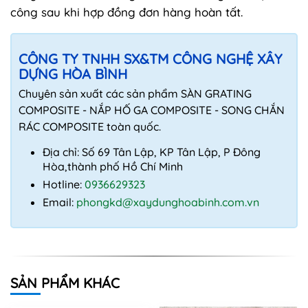
công sau khi hợp đồng đơn hàng hoàn tất.
CÔNG TY TNHH SX&TM CÔNG NGHỆ XÂY
DỰNG HÒA BÌNH
Chuyên sản xuất các sản phẩm SÀN GRATING
COMPOSITE - NẮP HỐ GA COMPOSITE - SONG CHẮN
RÁC COMPOSITE toàn quốc.
Địa chỉ: Số 69 Tân Lập, KP Tân Lập, P Đông
Hòa,thành phố Hồ Chí Minh
Hotline:
0936629323
Email:
phongkd@xaydunghoabinh.com.vn
SẢN PHẨM KHÁC