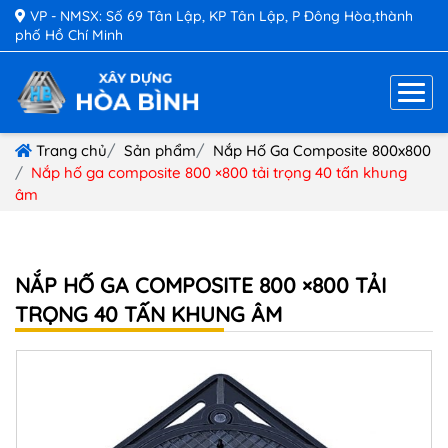
VP - NMSX: Số 69 Tân Lập, KP Tân Lập, P Đông Hòa,thành
phố Hồ Chí Minh
Trang chủ
Sản phẩm
Nắp Hố Ga Composite 800x800
Nắp hố ga composite 800 ×800 tải trọng 40 tấn khung
âm
NẮP HỐ GA COMPOSITE 800 ×800 TẢI
TRỌNG 40 TẤN KHUNG ÂM