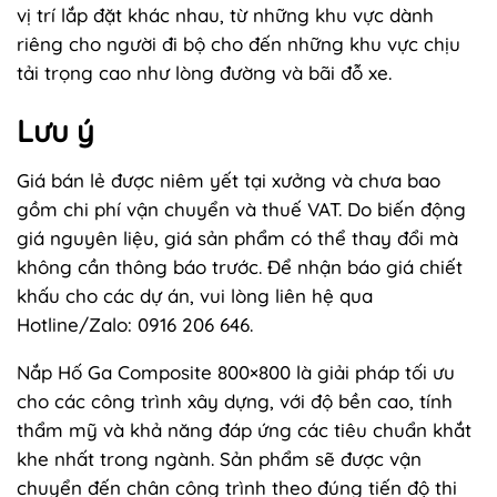
vị trí lắp đặt khác nhau, từ những khu vực dành
riêng cho người đi bộ cho đến những khu vực chịu
tải trọng cao như lòng đường và bãi đỗ xe.
Lưu ý
Giá bán lẻ được niêm yết tại xưởng và chưa bao
gồm chi phí vận chuyển và thuế VAT. Do biến động
giá nguyên liệu, giá sản phẩm có thể thay đổi mà
không cần thông báo trước. Để nhận báo giá chiết
khấu cho các dự án, vui lòng liên hệ qua
Hotline/Zalo: 0916 206 646.
Nắp Hố Ga Composite 800×800 là giải pháp tối ưu
cho các công trình xây dựng, với độ bền cao, tính
thẩm mỹ và khả năng đáp ứng các tiêu chuẩn khắt
khe nhất trong ngành. Sản phẩm sẽ được vận
chuyển đến chân công trình theo đúng tiến độ thi