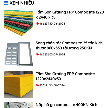
XEM NHIỀU
Song Chắn Rác Composite 1000×400
Song Chắn Rác Composite 1000×500
Tấm Sàn Grating FRP Composite 1220
x 2440 x 35
18623
30-08-2024
Song chắn rác Composite 25 tấn kích
thước 960x530 tải trọng 250KN
16523
03-09-2024
Tấm Sàn Grating FRP Composite
1220x2440x30
15614
30-08-2024
Nắp hố ga composite 400KN Kích