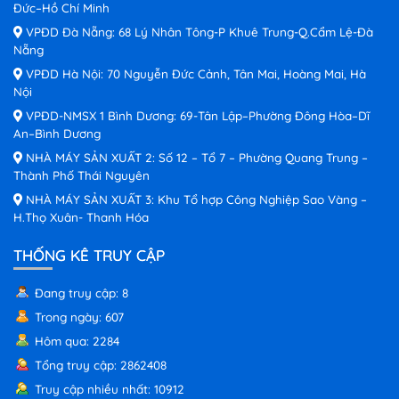
Đức–Hồ Chí Minh
VPĐD Đà Nẵng: 68 Lý Nhân Tông-P Khuê Trung-Q.Cẩm Lệ-Đà
Nẵng
VPĐD Hà Nội: 70 Nguyễn Đức Cảnh, Tân Mai, Hoàng Mai, Hà
Nội
VPĐD-NMSX 1 Bình Dương: 69-Tân Lập–Phường Đông Hòa–Dĩ
An–Bình Dương
NHÀ MÁY SẢN XUẤT 2: Số 12 – Tổ 7 – Phường Quang Trung –
Thành Phố Thái Nguyên
NHÀ MÁY SẢN XUẤT 3: Khu Tổ hợp Công Nghiệp Sao Vàng –
H.Thọ Xuân- Thanh Hóa
THỐNG KÊ TRUY CẬP
Đang truy cập: 8
Trong ngày: 607
Hôm qua: 2284
Tổng truy cập: 2862408
Truy cập nhiều nhất: 10912