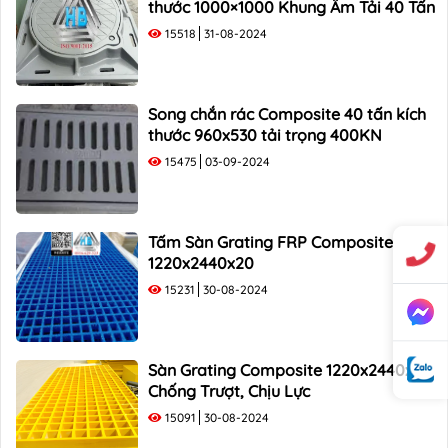
thước 1000×1000 Khung Âm Tải 40 Tấn
15518
31-08-2024
Song chắn rác Composite 40 tấn kích
thước 960x530 tải trọng 400KN
15475
03-09-2024
Tấm Sàn Grating FRP Composite
1220x2440x20
15231
30-08-2024
Sàn Grating Composite 1220x2440x38
Chống Trượt, Chịu Lực
15091
30-08-2024