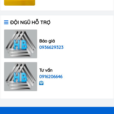
ĐỘI NGŨ HỖ TRỢ
Báo giá
0936629323
Tư vấn
0916206646