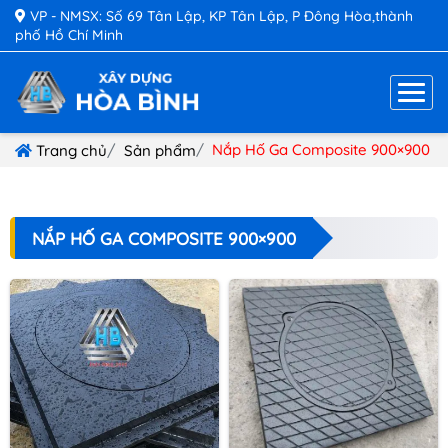
VP - NMSX: Số 69 Tân Lập, KP Tân Lập, P Đông Hòa,thành
phố Hồ Chí Minh
Nắp Hố Ga Composite 900×900
Trang chủ
Sản phẩm
NẮP HỐ GA COMPOSITE 900×900