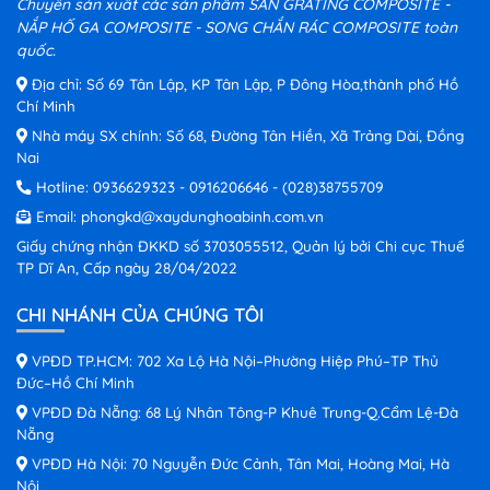
Chuyên sản xuất các sản phẩm SÀN GRATING COMPOSITE -
NẮP HỐ GA COMPOSITE - SONG CHẮN RÁC COMPOSITE toàn
quốc.
Địa chỉ: Số 69 Tân Lập, KP Tân Lập, P Đông Hòa,thành phố Hồ
Chí Minh
Nhà máy SX chính: Số 68, Đường Tân Hiền, Xã Trảng Dài, Đồng
Nai
Hotline:
0936629323
-
0916206646
-
(028)38755709
Email:
phongkd@xaydunghoabinh.com.vn
Giấy chứng nhận ĐKKD số 3703055512, Quản lý bởi Chi cục Thuế
TP Dĩ An, Cấp ngày 28/04/2022
CHI NHÁNH CỦA CHÚNG TÔI
VPĐD TP.HCM: 702 Xa Lộ Hà Nội–Phường Hiệp Phú–TP Thủ
Đức–Hồ Chí Minh
VPĐD Đà Nẵng: 68 Lý Nhân Tông-P Khuê Trung-Q.Cẩm Lệ-Đà
Nẵng
VPĐD Hà Nội: 70 Nguyễn Đức Cảnh, Tân Mai, Hoàng Mai, Hà
Nội