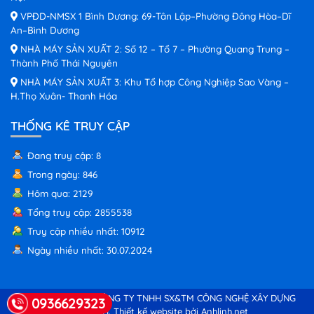
VPĐD-NMSX 1 Bình Dương: 69-Tân Lập–Phường Đông Hòa–Dĩ
An–Bình Dương
NHÀ MÁY SẢN XUẤT 2: Số 12 – Tổ 7 – Phường Quang Trung –
Thành Phố Thái Nguyên
NHÀ MÁY SẢN XUẤT 3: Khu Tổ hợp Công Nghiệp Sao Vàng –
H.Thọ Xuân- Thanh Hóa
THỐNG KÊ TRUY CẬP
Đang truy cập: 8
Trong ngày: 846
Hôm qua: 2129
Tổng truy cập: 2855538
Truy cập nhiều nhất: 10912
Ngày nhiều nhất: 30.07.2024
© Copyright 2026 CÔNG TY TNHH SX&TM CÔNG NGHỆ XÂY DỰNG
0936629323
HÒA BÌNH.
Thiết kế website bởi Anhlinh.net