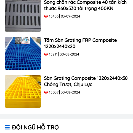
Song chắn rác Composite 40 tấn kích
thước 960x530 tải trọng 400KN
15453
03-09-2024
Tấm Sàn Grating FRP Composite
1220x2440x20
15211
30-08-2024
Sàn Grating Composite 1220x2440x38
Chống Trượt, Chịu Lực
15057
30-08-2024
ĐỘI NGŨ HỖ TRỢ