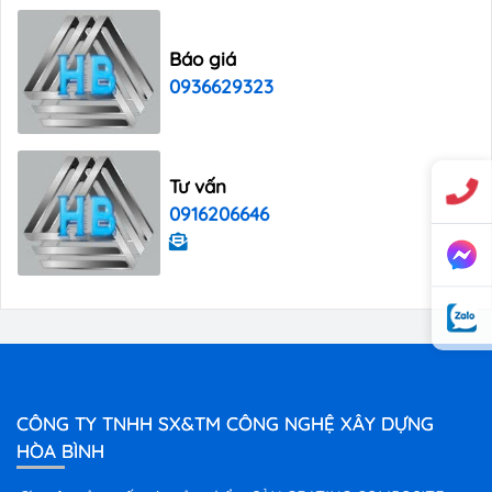
Báo giá
0936629323
Tư vấn
0916206646
CÔNG TY TNHH SX&TM CÔNG NGHỆ XÂY DỰNG
HÒA BÌNH