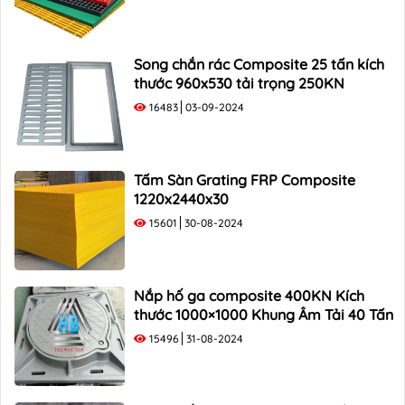
Song chắn rác Composite 25 tấn kích
thước 960x530 tải trọng 250KN
16483
03-09-2024
Tấm Sàn Grating FRP Composite
1220x2440x30
15601
30-08-2024
Nắp hố ga composite 400KN Kích
thước 1000×1000 Khung Âm Tải 40 Tấn
15496
31-08-2024