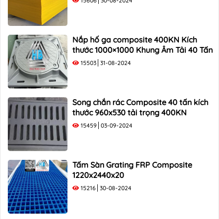
15606
30-08-2024
Nắp hố ga composite 400KN Kích
thước 1000×1000 Khung Âm Tải 40 Tấn
15503
31-08-2024
Song chắn rác Composite 40 tấn kích
thước 960x530 tải trọng 400KN
15459
03-09-2024
Tấm Sàn Grating FRP Composite
1220x2440x20
15216
30-08-2024