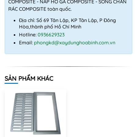
COMPOSITE - NẮP HỐ GA COMPOSITE - SONG CHẮN
RÁC COMPOSITE toàn quốc.
Địa chỉ: Số 69 Tân Lập, KP Tân Lập, P Đông
Hòa,thành phố Hồ Chí Minh
Hotline:
0936629323
Email:
phongkd@xaydunghoabinh.com.vn
SẢN PHẨM KHÁC