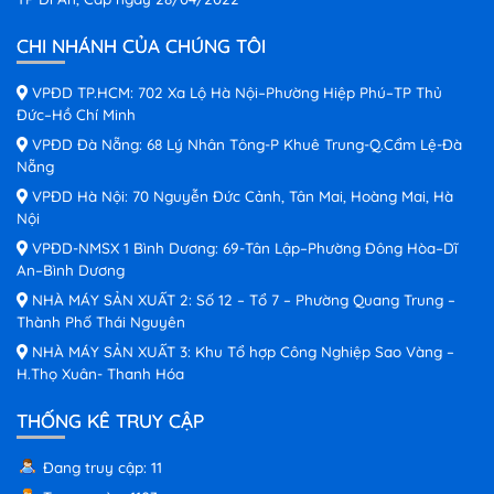
CHI NHÁNH CỦA CHÚNG TÔI
VPĐD TP.HCM: 702 Xa Lộ Hà Nội–Phường Hiệp Phú–TP Thủ
Đức–Hồ Chí Minh
VPĐD Đà Nẵng: 68 Lý Nhân Tông-P Khuê Trung-Q.Cẩm Lệ-Đà
Nẵng
VPĐD Hà Nội: 70 Nguyễn Đức Cảnh, Tân Mai, Hoàng Mai, Hà
Nội
VPĐD-NMSX 1 Bình Dương: 69-Tân Lập–Phường Đông Hòa–Dĩ
An–Bình Dương
NHÀ MÁY SẢN XUẤT 2: Số 12 – Tổ 7 – Phường Quang Trung –
Thành Phố Thái Nguyên
NHÀ MÁY SẢN XUẤT 3: Khu Tổ hợp Công Nghiệp Sao Vàng –
H.Thọ Xuân- Thanh Hóa
THỐNG KÊ TRUY CẬP
Đang truy cập: 11