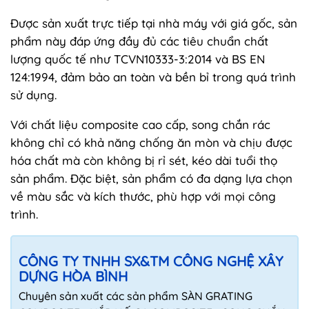
Được sản xuất trực tiếp tại nhà máy với giá gốc, sản
phẩm này đáp ứng đầy đủ các tiêu chuẩn chất
lượng quốc tế như TCVN10333-3:2014 và BS EN
124:1994, đảm bảo an toàn và bền bỉ trong quá trình
sử dụng.
Với chất liệu composite cao cấp, song chắn rác
không chỉ có khả năng chống ăn mòn và chịu được
hóa chất mà còn không bị rỉ sét, kéo dài tuổi thọ
sản phẩm. Đặc biệt, sản phẩm có đa dạng lựa chọn
về màu sắc và kích thước, phù hợp với mọi công
trình.
CÔNG TY TNHH SX&TM CÔNG NGHỆ XÂY
DỰNG HÒA BÌNH
Chuyên sản xuất các sản phẩm SÀN GRATING