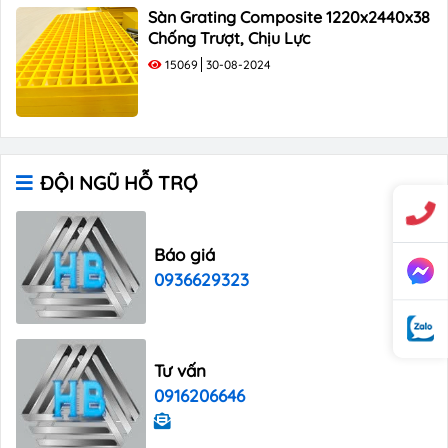
Sàn Grating Composite 1220x2440x38
Chống Trượt, Chịu Lực
15069
30-08-2024
ĐỘI NGŨ HỖ TRỢ
Báo giá
0936629323
Tư vấn
0916206646