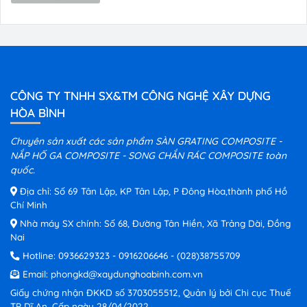
CÔNG TY TNHH SX&TM CÔNG NGHỆ XÂY DỰNG
HÒA BÌNH
Chuyên sản xuất các sản phẩm SÀN GRATING COMPOSITE -
NẮP HỐ GA COMPOSITE - SONG CHẮN RÁC COMPOSITE toàn
quốc.
Địa chỉ: Số 69 Tân Lập, KP Tân Lập, P Đông Hòa,thành phố Hồ
Chí Minh
Nhà máy SX chính: Số 68, Đường Tân Hiền, Xã Trảng Dài, Đồng
Nai
Hotline:
0936629323
-
0916206646
-
(028)38755709
Email:
phongkd@xaydunghoabinh.com.vn
Giấy chứng nhận ĐKKD số 3703055512, Quản lý bởi Chi cục Thuế
TP Dĩ An, Cấp ngày 28/04/2022