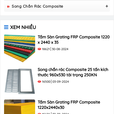
Nắp Hố Ga Composite 800x800
Song Chắn Rác Composite
Nắp Hố Ga Composite 850×850
Song Chắn Rác Composite 960x530
Nắp Hố Ga Composite 900×900
Song Chắn Rác Composite 1000x300
Nắp Hố Ga Composite 1000x1000
XEM NHIỀU
Song Chắn Rác Composite 1000×400
Song Chắn Rác Composite 1000×500
Tấm Sàn Grating FRP Composite 1220
x 2440 x 35
18621
30-08-2024
Song chắn rác Composite 25 tấn kích
thước 960x530 tải trọng 250KN
16500
03-09-2024
Tấm Sàn Grating FRP Composite
1220x2440x30