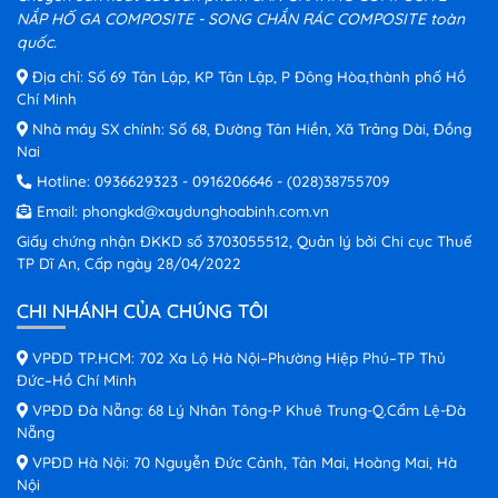
NẮP HỐ GA COMPOSITE - SONG CHẮN RÁC COMPOSITE toàn
quốc.
Địa chỉ: Số 69 Tân Lập, KP Tân Lập, P Đông Hòa,thành phố Hồ
Chí Minh
Nhà máy SX chính: Số 68, Đường Tân Hiền, Xã Trảng Dài, Đồng
Nai
Hotline:
0936629323
-
0916206646
-
(028)38755709
Email:
phongkd@xaydunghoabinh.com.vn
Giấy chứng nhận ĐKKD số 3703055512, Quản lý bởi Chi cục Thuế
TP Dĩ An, Cấp ngày 28/04/2022
CHI NHÁNH CỦA CHÚNG TÔI
VPĐD TP.HCM: 702 Xa Lộ Hà Nội–Phường Hiệp Phú–TP Thủ
Đức–Hồ Chí Minh
VPĐD Đà Nẵng: 68 Lý Nhân Tông-P Khuê Trung-Q.Cẩm Lệ-Đà
Nẵng
VPĐD Hà Nội: 70 Nguyễn Đức Cảnh, Tân Mai, Hoàng Mai, Hà
Nội