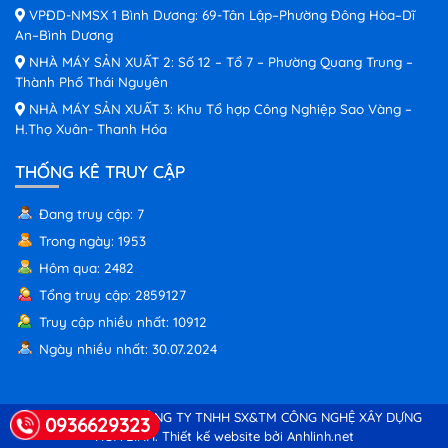
VPĐD-NMSX 1 Bình Dương: 69-Tân Lập–Phường Đông Hòa–Dĩ
An–Bình Dương
NHÀ MÁY SẢN XUẤT 2: Số 12 – Tổ 7 – Phường Quang Trung –
Thành Phố Thái Nguyên
NHÀ MÁY SẢN XUẤT 3: Khu Tổ hợp Công Nghiệp Sao Vàng –
H.Thọ Xuân- Thanh Hóa
THỐNG KÊ TRUY CẬP
Đang truy cập: 7
Trong ngày: 1953
Hôm qua: 2482
Tổng truy cập: 2859127
Truy cập nhiều nhất: 10912
Ngày nhiều nhất: 30.07.2024
© Copyright 2026 CÔNG TY TNHH SX&TM CÔNG NGHỆ XÂY DỰNG
0936629323
HÒA BÌNH.
Thiết kế website bởi Anhlinh.net