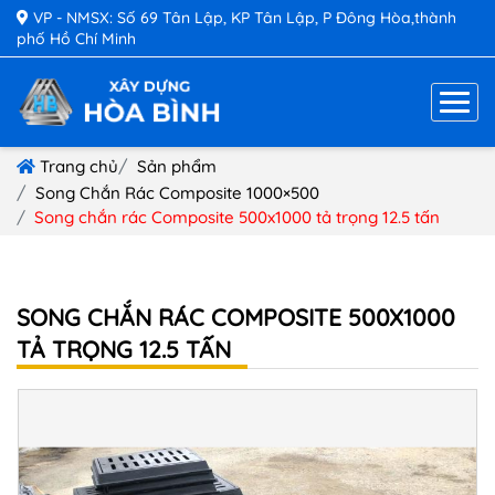
VP - NMSX: Số 69 Tân Lập, KP Tân Lập, P Đông Hòa,thành
phố Hồ Chí Minh
Trang chủ
Sản phẩm
Song Chắn Rác Composite 1000×500
Song chắn rác Composite 500x1000 tả trọng 12.5 tấn
SONG CHẮN RÁC COMPOSITE 500X1000
TẢ TRỌNG 12.5 TẤN