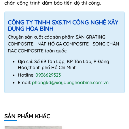
chân công trình đảm bảo tiến độ thi công.
CÔNG TY TNHH SX&TM CÔNG NGHỆ XÂY
DỰNG HÒA BÌNH
Chuyên sản xuất các sản phẩm SÀN GRATING
COMPOSITE - NẮP HỐ GA COMPOSITE - SONG CHẮN
RÁC COMPOSITE toàn quốc.
Địa chỉ: Số 69 Tân Lập, KP Tân Lập, P Đông
Hòa,thành phố Hồ Chí Minh
Hotline:
0936629323
Email:
phongkd@xaydunghoabinh.com.vn
SẢN PHẨM KHÁC