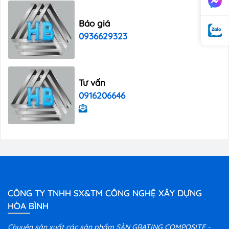
Báo giá
0936629323
Tư vấn
0916206646
CÔNG TY TNHH SX&TM CÔNG NGHỆ XÂY DỰNG
HÒA BÌNH
Chuyên sản xuất các sản phẩm SÀN GRATING COMPOSITE -