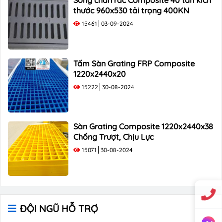
thước 960x530 tải trọng 400KN
15461
03-09-2024
Tấm Sàn Grating FRP Composite
1220x2440x20
15222
30-08-2024
Sàn Grating Composite 1220x2440x38
Chống Trượt, Chịu Lực
15071
30-08-2024
ĐỘI NGŨ HỖ TRỢ