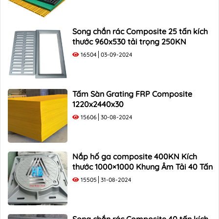
Song chắn rác Composite 25 tấn kích
thước 960x530 tải trọng 250KN
16504
03-09-2024
Tấm Sàn Grating FRP Composite
1220x2440x30
15606
30-08-2024
Nắp hố ga composite 400KN Kích
thước 1000×1000 Khung Âm Tải 40 Tấn
15505
31-08-2024
Song chắn rác Composite 40 tấn kích