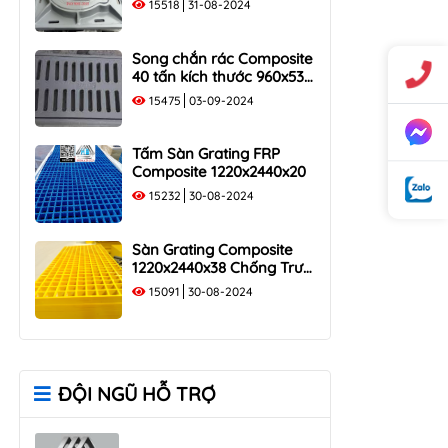
15518
31-08-2024
40 Tấn
Song chắn rác Composite
40 tấn kích thước 960x530
tải trọng 400KN
15475
03-09-2024
Tấm Sàn Grating FRP
Composite 1220x2440x20
15232
30-08-2024
Sàn Grating Composite
1220x2440x38 Chống Trượt,
Chịu Lực
15091
30-08-2024
ĐỘI NGŨ HỖ TRỢ