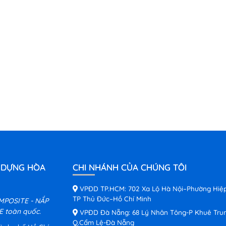
 DỰNG HÒA
CHI NHÁNH CỦA CHÚNG TÔI
VPĐD TP.HCM: 702 Xa Lộ Hà Nội–Phường Hiệ
TP Thủ Đức–Hồ Chí Minh
MPOSITE - NẮP
 toàn quốc.
VPĐD Đà Nẵng: 68 Lý Nhân Tông-P Khuê Tru
Q.Cẩm Lệ-Đà Nẵng