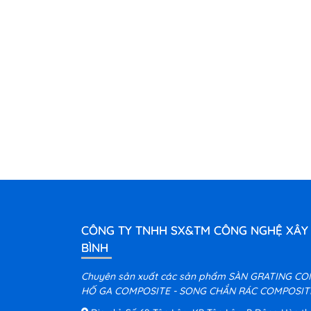
CÔNG TY TNHH SX&TM CÔNG NGHỆ XÂY
BÌNH
Chuyên sản xuất các sản phẩm SÀN GRATING CO
HỐ GA COMPOSITE - SONG CHẮN RÁC COMPOSITE