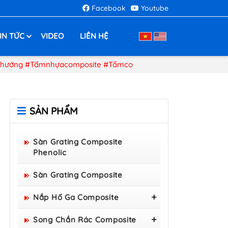
Facebook
Youtube
IN TỨC
VIDEO
LIÊN HỆ
ẫnhướng #Tấmnhựacomposite #Tấmco
SẢN PHẨM
Sàn Grating Composite
Phenolic
Sàn Grating Composite
Nắp Hố Ga Composite
Nắp Hố Ga Composite
Song Chắn Rác Composite
800x800