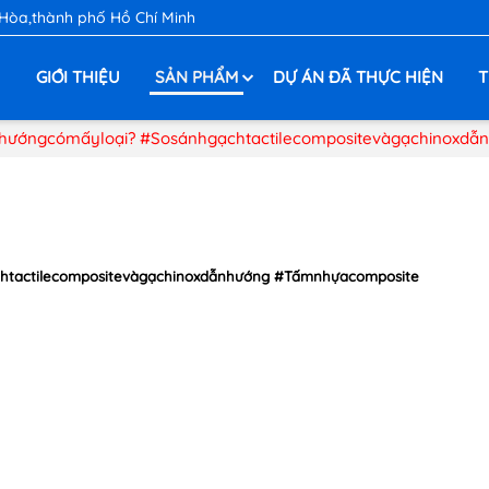
 Hòa,thành phố Hồ Chí Minh
Ủ
GIỚI THIỆU
SẢN PHẨM
DỰ ÁN ĐÃ THỰC HIỆN
T
nhướngcómấyloại? #Sosánhgạchtactilecompositevàgạchinoxd
htactilecompositevàgạchinoxdẫnhướng #Tấmnhựacomposite