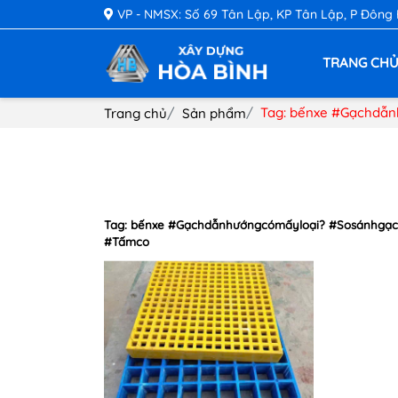
VP - NMSX: Số 69 Tân Lập, KP Tân Lập, P Đông
TRANG CH
Tag: bếnxe #Gạchdẫ
Trang chủ
Sản phẩm
Tag: bếnxe #Gạchdẫnhướngcómấyloại? #Sosánhgạc
#Tấmco