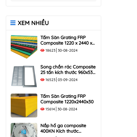
Song Chắn Rác Composite
Nắp Hố Ga Composite
960x530
850×850
Song Chắn Rác Composite
Nắp Hố Ga Composite
XEM NHIỀU
1000x300
900×900
Song Chắn Rác Composite
Nắp Hố Ga Composite
Tấm Sàn Grating FRP
1000×400
1000x1000
Composite 1220 x 2440 x
Song Chắn Rác Composite
35
18623
30-08-2024
1000×500
Song chắn rác Composite
25 tấn kích thước 960x530
tải trọng 250KN
16523
03-09-2024
Tấm Sàn Grating FRP
Composite 1220x2440x30
15614
30-08-2024
Nắp hố ga composite
400KN Kích thước
1000×1000 Khung Âm Tải