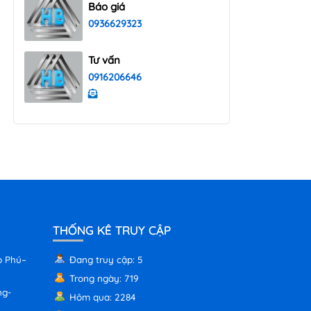
Báo giá
0936629323
Tư vấn
0916206646
THỐNG KÊ TRUY CẬP
p Phú–
Đang truy cập: 5
Trong ngày: 719
ng-
Hôm qua: 2284