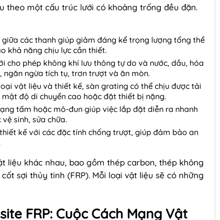
au theo một cấu trúc lưới có khoảng trống đều đặn.
:
giữa các thanh giúp giảm đáng kể trọng lượng tổng thể
 khả năng chịu lực cần thiết.
ới cho phép không khí lưu thông tự do và nước, dầu, hóa
 ngăn ngừa tích tụ, trơn trượt và ăn mòn.
ại vật liệu và thiết kế, sàn grating có thể chịu được tải
 mật độ di chuyển cao hoặc đặt thiết bị nặng.
ạng tấm hoặc mô-đun giúp việc lắp đặt diễn ra nhanh
 vệ sinh, sửa chữa.
hiết kế với các đặc tính chống trượt, giúp đảm bảo an
.
vật liệu khác nhau, bao gồm thép carbon, thép không
ốt sợi thủy tinh (FRP). Mỗi loại vật liệu sẽ có những
ite FRP: Cuộc Cách Mạng Vật