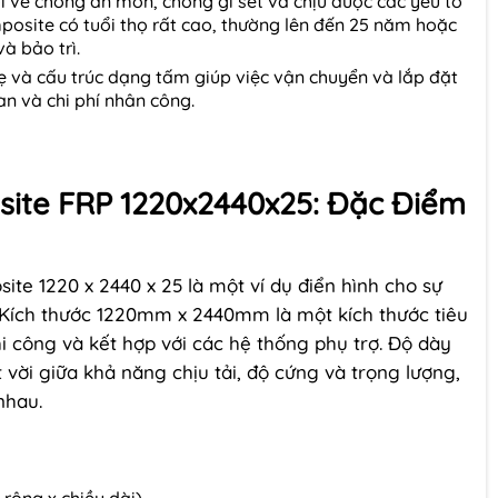
ội về chống ăn mòn, chống gỉ sét và chịu được các yếu tố
osite có tuổi thọ rất cao, thường lên đến 25 năm hoặc
à bảo trì.
 và cấu trúc dạng tấm giúp việc vận chuyển và lắp đặt
an và chi phí nhân công.
ite FRP 1220x2440x25: Đặc Điểm
e 1220 x 2440 x 25 là một ví dụ điển hình cho sự
. Kích thước 1220mm x 2440mm là một kích thước tiêu
i công và kết hợp với các hệ thống phụ trợ. Độ dày
ời giữa khả năng chịu tải, độ cứng và trọng lượng,
nhau.
ộng x chiều dài)