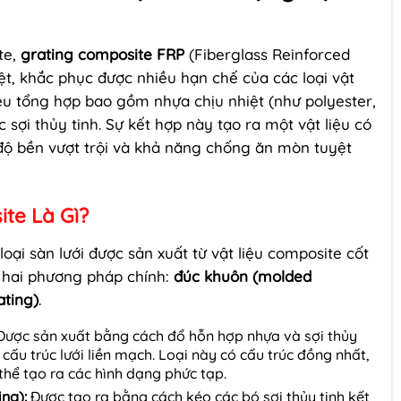
te,
grating composite FRP
(Fiberglass Reinforced
việt, khắc phục được nhiều hạn chế của các loại vật
liệu tổng hợp bao gồm nhựa chịu nhiệt (như polyester,
 sợi thủy tinh. Sự kết hợp này tạo ra một vật liệu có
, độ bền vượt trội và khả năng chống ăn mòn tuyệt
te Là Gì?
ại sàn lưới được sản xuất từ vật liệu composite cốt
g hai phương pháp chính:
đúc khuôn (molded
ating)
.
ược sản xuất bằng cách đổ hỗn hợp nhựa và sợi thủy
cấu trúc lưới liền mạch. Loại này có cấu trúc đồng nhất,
thể tạo ra các hình dạng phức tạp.
ing):
Được tạo ra bằng cách kéo các bó sợi thủy tinh kết