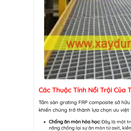
Các Thuộc Tính Nổi Trội Của
Tấm sàn grating FRP composite sở hữu mộ
khiến chúng trở thành lựa chọn ưu việ
Chống ăn mòn hóa học:
Đây là một tr
năng chống lại sự ăn mòn từ axit, kiề