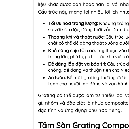
liệu khác được đan hoặc hàn lại với nh
Cấu trúc này mang lại nhiều lợi ích như
Tối ưu hóa trọng lượng:
Khoảng trống 
so với sàn đặc, đồng thời vẫn đảm bảo
Thoáng khí và thoát nước:
Cấu trúc lư
chất có thể dễ dàng thoát xuống dưới,
Khả năng chịu tải cao:
Tùy thuộc vào lo
trọng lớn, phù hợp cho các khu vực có
Dễ dàng lắp đặt và bảo trì:
Cấu trúc d
chóng, dễ dàng và thuận tiện cho việc
An toàn:
Bề mặt grating thường được t
toàn cho người lao động và vận hành
Grating có thể được làm từ nhiều loại 
gỉ, nhôm và đặc biệt là nhựa composite c
đặc tính và ứng dụng phù hợp riêng.
Tấm Sàn Grating Compos