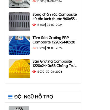
15503
31-08-2024
40 Tấn
Song chắn rác Composite
40 tấn kích thước 960x530
tải trọng 400KN
15460
03-09-2024
Tấm Sàn Grating FRP
Composite 1220x2440x20
15220
30-08-2024
Sàn Grating Composite
1220x2440x38 Chống Trượt,
Chịu Lực
15070
30-08-2024
ĐỘI NGŨ HỖ TRỢ