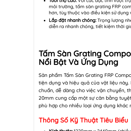
Tuổi thọ cao:
Với các đặc tính vượt tr
môi trường, tấm sàn grating FRP comp
hơn, tùy thuộc vào điều kiện sử dụng v
Lắp đặt nhanh chóng:
Trọng lượng nhẹ
diễn ra nhanh chóng, tiết kiệm thời gi
Tấm Sàn Grating Compos
Nổi Bật Và Ứng Dụng
Sản phẩm Tấm Sàn Grating FRP Composit
tiện dụng và hiệu quả của vật liệu này
chuẩn, dễ dàng cho việc vận chuyển, th
20mm cung cấp một sự cân bằng tuyệt v
phù hợp cho nhiều loại ứng dụng khác 
Thông Số Kỹ Thuật Tiêu Biểu
Kích thước:
1220mm x 2440mm (chiều r