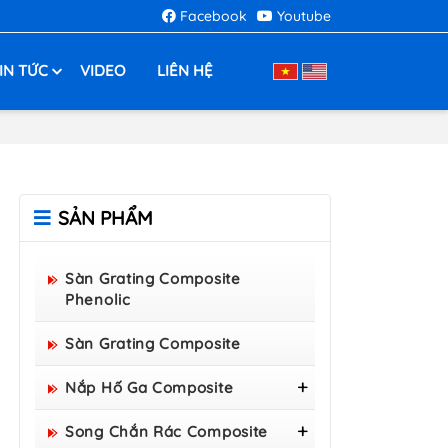
Facebook
Youtube
IN TỨC
VIDEO
LIÊN HỆ
SẢN PHẨM
Sàn Grating Composite
Phenolic
Sàn Grating Composite
Nắp Hố Ga Composite
Nắp Hố Ga Composite
Song Chắn Rác Composite
800x800