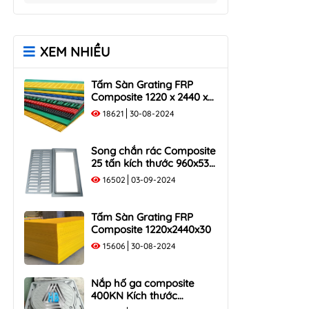
Song Chắn Rác Composite
Nắp Hố Ga Composite
960x530
850×850
Song Chắn Rác Composite
Nắp Hố Ga Composite
XEM NHIỀU
1000x300
900×900
Song Chắn Rác Composite
Nắp Hố Ga Composite
Tấm Sàn Grating FRP
1000×400
1000x1000
Composite 1220 x 2440 x
Song Chắn Rác Composite
35
18621
30-08-2024
1000×500
Song chắn rác Composite
25 tấn kích thước 960x530
tải trọng 250KN
16502
03-09-2024
Tấm Sàn Grating FRP
Composite 1220x2440x30
15606
30-08-2024
Nắp hố ga composite
400KN Kích thước
1000×1000 Khung Âm Tải