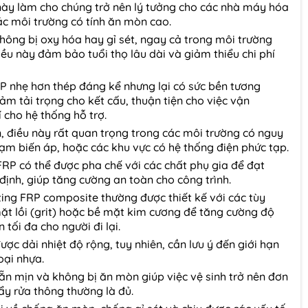
này làm cho chúng trở nên lý tưởng cho các nhà máy hóa
ác môi trường có tính ăn mòn cao.
hông bị oxy hóa hay gỉ sét, ngay cả trong môi trường
iều này đảm bảo tuổi thọ lâu dài và giảm thiểu chi phí
 nhẹ hơn thép đáng kể nhưng lại có sức bền tương
m tải trọng cho kết cấu, thuận tiện cho việc vận
 cho hệ thống hỗ trợ.
n, điều này rất quan trọng trong các môi trường có nguy
rạm biến áp, hoặc các khu vực có hệ thống điện phức tạp.
FRP có thể được pha chế với các chất phụ gia để đạt
định, giúp tăng cường an toàn cho công trình.
ing FRP composite thường được thiết kế với các tùy
ặt lồi (grit) hoặc bề mặt kim cương để tăng cường độ
tối đa cho người đi lại.
ược dải nhiệt độ rộng, tuy nhiên, cần lưu ý đến giới hạn
oại nhựa.
n mịn và không bị ăn mòn giúp việc vệ sinh trở nên đơn
ẩy rửa thông thường là đủ.