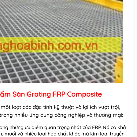
 Tấm Sàn Grating FRP Composite
t loạt các đặc tính kỹ thuật và lợi ích vượt trội,
t trong nhiều ứng dụng công nghiệp và thương mại:
ong những ưu điểm quan trọng nhất của FRP. Nó có khả
m, muối và nhiều loại hóa chất khác mà kim loại truyền