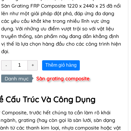
Sàn Grating FRP Composite 1220 x 2440 x 25 đã nổi
lên như một giải pháp đột phá, đáp ứng đa dạng
các yêu cầu khắt khe trong nhiều lĩnh vực ứng
dụng. Với những ưu điểm vượt trội so với vật liệu
truyền thống, sản phẩm này đang dần khẳng định
vị thế là lựa chọn hàng đầu cho các công trình hiện
đại.
Thêm giỏ hàng
Danh mục
Sàn grating composite
Về Cấu Trúc Và Công Dụng
 Composite, trước hết chúng ta cần làm rõ khái
ngành, grating (hay còn gọi là sàn lưới, sàn dạng
thành từ các thanh kim loại, nhựa composite hoặc vật