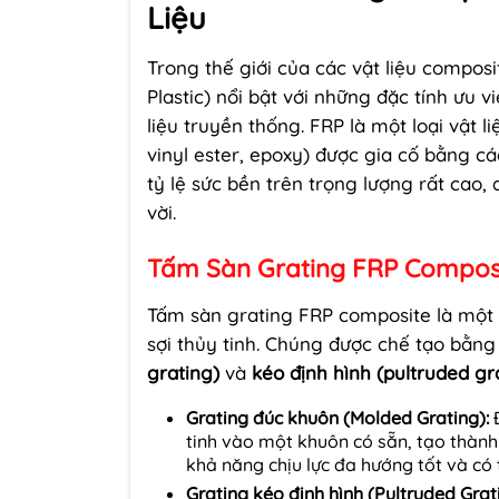
Liệu
Trong thế giới của các vật liệu composi
Plastic) nổi bật với những đặc tính ưu 
liệu truyền thống. FRP là một loại vật 
vinyl ester, epoxy) được gia cố bằng các
tỷ lệ sức bền trên trọng lượng rất cao
vời.
Tấm Sàn Grating FRP Composi
Tấm sàn grating FRP composite là một lo
sợi thủy tinh. Chúng được chế tạo bằn
grating)
và
kéo định hình (pultruded gr
Grating đúc khuôn (Molded Grating):
Đ
tinh vào một khuôn có sẵn, tạo thành 
khả năng chịu lực đa hướng tốt và có 
Grating kéo định hình (Pultruded Grat