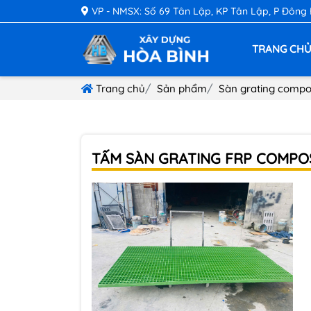
VP - NMSX: Số 69 Tân Lập, KP Tân Lập, P Đông
TRANG CH
Trang chủ
Sản phẩm
Sàn grating compo
TẤM SÀN GRATING FRP COMPOS