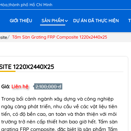
 Hòa,thành phố Hồ Chí Minh
Ủ
GIỚI THIỆU
SẢN PHẨM
DỰ ÁN ĐÃ THỰC HIỆN
T
Tấm Sàn Grating FRP Composite 1220x2440x25
site
ITE 1220X2440X25
Giá:
Liên hệ
2,100,000 đ
Trong bối cảnh ngành xây dựng và công nghiệp
ngày càng phát triển, nhu cầu về các vật liệu tiên
tiến, có độ bền cao, an toàn và thân thiện với môi
trường trở nên cấp thiết hơn bao giờ hết. Tấm sàn
grating FRP composite, đặc biệt là sản phẩm Tấm