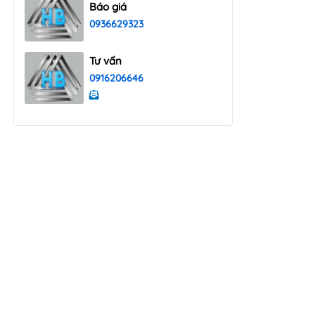
Báo giá
0936629323
Tư vấn
0916206646