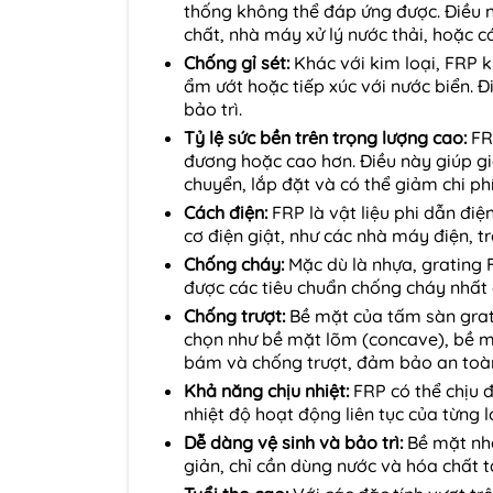
thống không thể đáp ứng được. Điều 
chất, nhà máy xử lý nước thải, hoặc c
Chống gỉ sét:
Khác với kim loại, FRP k
ẩm ướt hoặc tiếp xúc với nước biển. Đ
bảo trì.
Tỷ lệ sức bền trên trọng lượng cao:
FRP
đương hoặc cao hơn. Điều này giúp giả
chuyển, lắp đặt và có thể giảm chi phí
Cách điện:
FRP là vật liệu phi dẫn điệ
cơ điện giật, như các nhà máy điện, t
Chống cháy:
Mặc dù là nhựa, grating 
được các tiêu chuẩn chống cháy nhất 
Chống trượt:
Bề mặt của tấm sàn grat
chọn như bề mặt lõm (concave), bề m
bám và chống trượt, đảm bảo an toàn 
Khả năng chịu nhiệt:
FRP có thể chịu đ
nhiệt độ hoạt động liên tục của từng l
Dễ dàng vệ sinh và bảo trì:
Bề mặt nhẵ
giản, chỉ cần dùng nước và hóa chất t