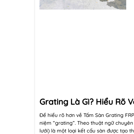
Grating Là Gì? Hiểu Rõ 
Để hiểu rõ hơn về Tấm Sàn Grating FRP
niệm “grating”. Theo thuật ngữ chuyên 
lưới) là một loại kết cấu sàn được tạo 