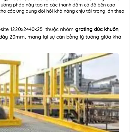
hương pháp này tạo ra các thanh dầm có độ bền cao
ho các ứng dụng đòi hỏi khả năng chịu tải trọng lớn theo
site 1220x2440x25 thuộc nhóm
grating đúc khuôn
,
ộ dày 20mm, mang lại sự cân bằng lý tưởng giữa khả