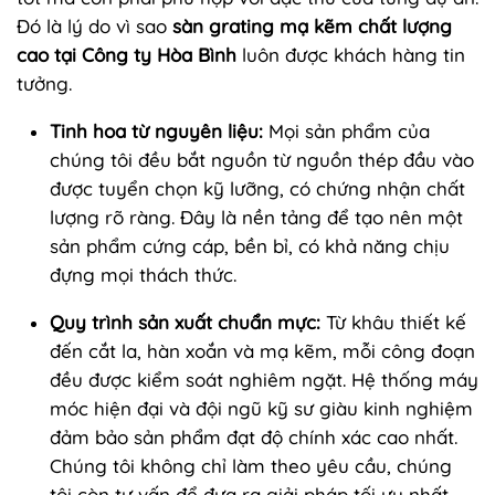
Đó là lý do vì sao
sàn grating mạ kẽm chất lượng
cao tại Công ty Hòa Bình
luôn được khách hàng tin
tưởng.
Tinh hoa từ nguyên liệu:
Mọi sản phẩm của
chúng tôi đều bắt nguồn từ nguồn thép đầu vào
được tuyển chọn kỹ lưỡng, có chứng nhận chất
lượng rõ ràng. Đây là nền tảng để tạo nên một
sản phẩm cứng cáp, bền bỉ, có khả năng chịu
đựng mọi thách thức.
Quy trình sản xuất chuẩn mực:
Từ khâu thiết kế
đến cắt la, hàn xoắn và mạ kẽm, mỗi công đoạn
đều được kiểm soát nghiêm ngặt. Hệ thống máy
móc hiện đại và đội ngũ kỹ sư giàu kinh nghiệm
đảm bảo sản phẩm đạt độ chính xác cao nhất.
Chúng tôi không chỉ làm theo yêu cầu, chúng
tôi còn tư vấn để đưa ra giải pháp tối ưu nhất