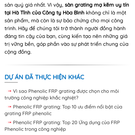
sản quý giá nhất. Vì vậy,
sàn grating mạ kẽm uy tín
tại Hà Tĩnh của Công ty Hòa Bình
không chỉ là một
sản phẩm, mà còn là sự bảo chứng cho mọi công
trình. Hãy để chúng tôi trở thành người đồng hành
đáng tin cậy của bạn, cùng kiến tạo nên những giá
trị vững bền, góp phần vào sự phát triển chung của
cộng đồng.
DỰ ÁN ĐÃ THỰC HIỆN KHÁC
Vì sao Phenolic FRP grating được chọn cho môi
trường công nghiệp khắc nghiệt?
Phenolic FRP grating: Top 10 ưu điểm nổi bật của
grating FRP phenolic
Phenolic FRP grating: Top 20 Ứng dụng của FRP
Phenolic trong công nghiệp