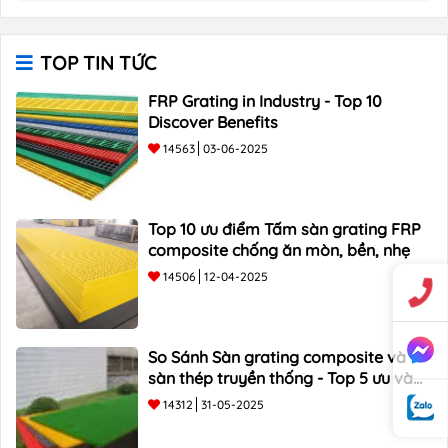
TOP TIN TỨC
FRP Grating in Industry - Top 10
Discover Benefits
14563
03-06-2025
Top 10 ưu điểm Tấm sàn grating FRP
composite chống ăn mòn, bền, nhẹ
14506
12-04-2025
So Sánh Sàn grating composite và
sàn thép truyền thống - Top 5 ưu và
nhược điểm
14312
31-05-2025