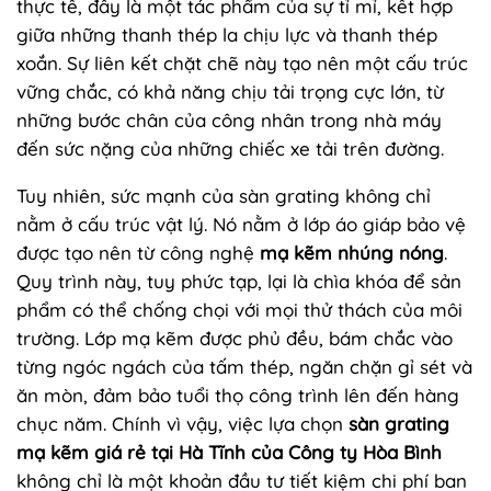
thực tế, đây là một tác phẩm của sự tỉ mỉ, kết hợp
giữa những thanh thép la chịu lực và thanh thép
xoắn. Sự liên kết chặt chẽ này tạo nên một cấu trúc
vững chắc, có khả năng chịu tải trọng cực lớn, từ
những bước chân của công nhân trong nhà máy
đến sức nặng của những chiếc xe tải trên đường.
Tuy nhiên, sức mạnh của sàn grating không chỉ
nằm ở cấu trúc vật lý. Nó nằm ở lớp áo giáp bảo vệ
được tạo nên từ công nghệ
mạ kẽm nhúng nóng
.
Quy trình này, tuy phức tạp, lại là chìa khóa để sản
phẩm có thể chống chọi với mọi thử thách của môi
trường. Lớp mạ kẽm được phủ đều, bám chắc vào
từng ngóc ngách của tấm thép, ngăn chặn gỉ sét và
ăn mòn, đảm bảo tuổi thọ công trình lên đến hàng
chục năm. Chính vì vậy, việc lựa chọn
sàn grating
mạ kẽm giá rẻ tại Hà Tĩnh của Công ty Hòa Bình
không chỉ là một khoản đầu tư tiết kiệm chi phí ban