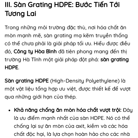
III. Sàn Grating HDPE: Bước Tiến Tới
Tương Lai
Trong những môi trường đặc thù, nơi hóa chất ăn
mòn mạnh mẽ, sàn grating mạ kẽm truyền thống
có thể chưa phải là giải pháp tối ưu. Hiểu được điều
đó,
Công ty Hòa Bình
đã tiên phong mang đến thị
trường Hà Tĩnh một giải pháp đột phá:
sàn grating
HDPE
.
Sàn grating HDPE
(High-Density Polyethylene) là
một vật liệu tổng hợp ưu việt, được thiết kế để vượt
qua những giới hạn của thép.
Khả năng chống ăn mòn hóa chất vượt trội:
Đây
là ưu điểm mạnh nhất của sàn HDPE. Nó có thể
chống lại sự ăn mòn của axit, kiềm và các hóa
chất độc hại, là lựa chọn hoàn hảo cho các nhà