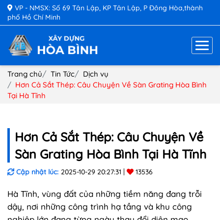
VP - NMSX: Số 69 Tân Lập, KP Tân Lập, P Đông Hòa,thành
phố Hồ Chí Minh
Trang chủ
Tin Tức
Dịch vụ
Hơn Cả Sắt Thép: Câu Chuyện Về Sàn Grating Hòa Bình
Tại Hà Tĩnh
Hơn Cả Sắt Thép: Câu Chuyện Về
Sàn Grating Hòa Bình Tại Hà Tĩnh
Cập nhật lúc:
2025-10-29 20:27:31
13536
Hà Tĩnh, vùng đất của những tiềm năng đang trỗi
dậy, nơi những công trình hạ tầng và khu công
nghiệp lớn đang từng ngày thay đổi diện mạo.