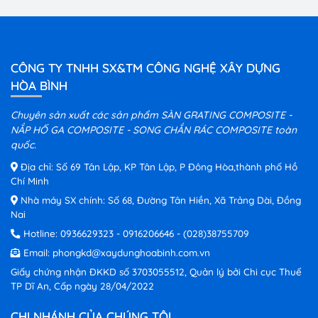
CÔNG TY TNHH SX&TM CÔNG NGHỆ XÂY DỰNG
HÒA BÌNH
Chuyên sản xuất các sản phẩm SÀN GRATING COMPOSITE -
NẮP HỐ GA COMPOSITE - SONG CHẮN RÁC COMPOSITE toàn
quốc.
Địa chỉ: Số 69 Tân Lập, KP Tân Lập, P Đông Hòa,thành phố Hồ
Chí Minh
Nhà máy SX chính: Số 68, Đường Tân Hiền, Xã Trảng Dài, Đồng
Nai
Hotline:
0936629323
-
0916206646
-
(028)38755709
Email:
phongkd@xaydunghoabinh.com.vn
Giấy chứng nhận ĐKKD số 3703055512, Quản lý bởi Chi cục Thuế
TP Dĩ An, Cấp ngày 28/04/2022
CHI NHÁNH CỦA CHÚNG TÔI