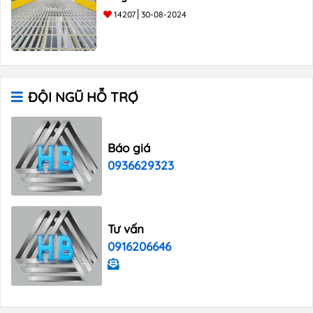
14207
30-08-2024
ĐỘI NGŨ HỖ TRỢ
Báo giá
0936629323
Tư vấn
0916206646