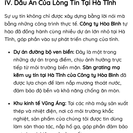
IV. Dấu Ấn Của Lòng Tin Tại Hà Tĩnh
Sự uy tín không chỉ được xây dựng bằng lời nói mà
bằng những công trình thực tế.
Công ty Hòa Bình
tự
hào đã đồng hành cùng nhiều dự án lớn nhỏ tại Hà
Tĩnh, góp phần vào sự phát triển chung của tỉnh.
Dự án đường bộ ven biển:
Đây là một trong
những dự án trọng điểm, chịu ảnh hưởng trực
tiếp từ môi trường biển mặn.
Sàn grating mạ
kẽm uy tín tại Hà Tĩnh của Công ty Hòa Bình
đã
được lựa chọn để làm nắp mương thoát nước,
đảm bảo độ bền và khả năng chống ăn mòn.
Khu kinh tế Vũng Áng:
Tại các nhà máy sản xuất
thép và nhiệt điện, nơi có môi trường khắc
nghiệt, sản phẩm của chúng tôi được tin dùng
làm sàn thao tác, nắp hố ga, góp phần đảm bảo