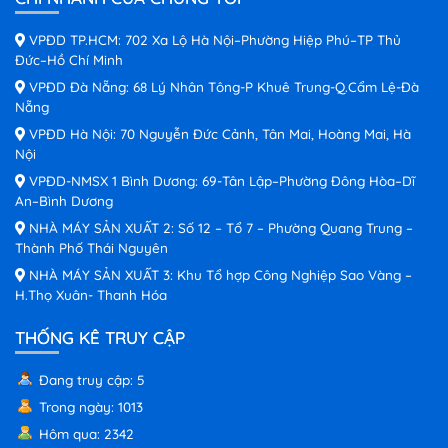
VPĐD TP.HCM: 702 Xa Lộ Hà Nội–Phường Hiệp Phú–TP Thủ
Đức–Hồ Chí Minh
VPĐD Đà Nẵng: 68 Lý Nhân Tông-P Khuê Trung-Q.Cẩm Lệ-Đà
Nẵng
VPĐD Hà Nội: 70 Nguyễn Đức Cảnh, Tân Mai, Hoàng Mai, Hà
Nội
VPĐD-NMSX 1 Bình Dương: 69-Tân Lập–Phường Đông Hòa–Dĩ
An–Bình Dương
NHÀ MÁY SẢN XUẤT 2: Số 12 – Tổ 7 – Phường Quang Trung –
Thành Phố Thái Nguyên
NHÀ MÁY SẢN XUẤT 3: Khu Tổ hợp Công Nghiệp Sao Vàng –
H.Thọ Xuân- Thanh Hóa
THỐNG KÊ TRUY CẬP
Đang truy cập: 5
Trong ngày: 1013
Hôm qua: 2342