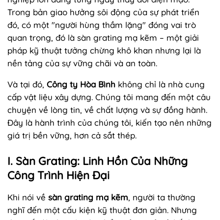
Trong bản giao hưởng sôi động của sự phát triển
đó, có một "người hùng thầm lặng" đóng vai trò
quan trọng, đó là sàn grating mạ kẽm – một giải
pháp kỹ thuật tưởng chừng khô khan nhưng lại là
nền tảng của sự vững chãi và an toàn.
Và tại đó,
Công ty Hòa Bình
không chỉ là nhà cung
cấp vật liệu xây dựng. Chúng tôi mang đến một câu
chuyện về lòng tin, về chất lượng và sự đồng hành.
Đây là hành trình của chúng tôi, kiến tạo nên những
giá trị bền vững, hơn cả sắt thép.
I. Sàn Grating: Linh Hồn Của Những
Công Trình Hiện Đại
Khi nói về
sàn grating mạ kẽm
, người ta thường
nghĩ đến một cấu kiện kỹ thuật đơn giản. Nhưng