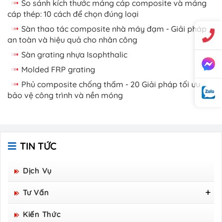
So sánh kích thước máng cáp composite và máng
cáp thép: 10 cách để chọn đúng loại
Sàn thao tác composite nhà máy đạm - Giải pháp
an toàn và hiệu quả cho nhân công
Sàn grating nhựa Isophthalic
Molded FRP grating
Phủ composite chống thấm - 20 Giải pháp tối ưu
bảo vệ công trình và nền móng
TIN TỨC
Dịch Vụ
Tư Vấn
Tấm Sàn Grating Composite FRP - Hòa Bình
Kiến Thức
Group Sản Xuất