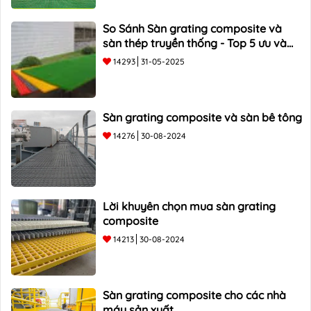
So Sánh Sàn grating composite và
sàn thép truyền thống - Top 5 ưu và
nhược điểm
14293
31-05-2025
Sàn grating composite và sàn bê tông
14276
30-08-2024
Lời khuyên chọn mua sàn grating
composite
14213
30-08-2024
Sàn grating composite cho các nhà
máy sản xuất