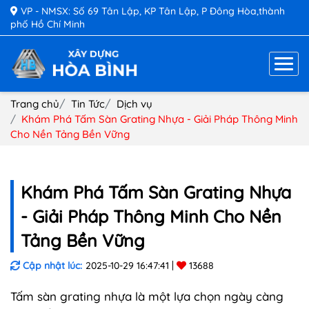
VP - NMSX: Số 69 Tân Lập, KP Tân Lập, P Đông Hòa,thành
phố Hồ Chí Minh
Trang chủ
Tin Tức
Dịch vụ
Khám Phá Tấm Sàn Grating Nhựa - Giải Pháp Thông Minh
Cho Nền Tảng Bền Vững
Khám Phá Tấm Sàn Grating Nhựa
- Giải Pháp Thông Minh Cho Nền
Tảng Bền Vững
Cập nhật lúc:
2025-10-29 16:47:41
13688
Tấm sàn grating nhựa là một lựa chọn ngày càng