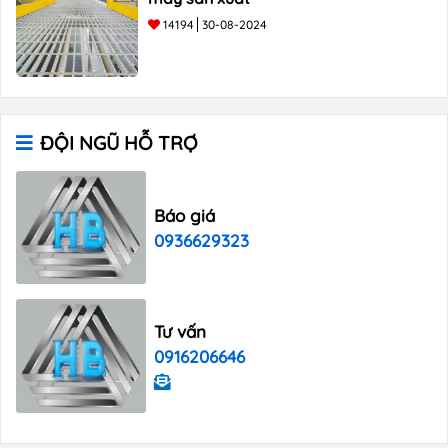
14194
30-08-2024
ĐỘI NGŨ HỖ TRỢ
Báo giá
0936629323
Tư vấn
0916206646