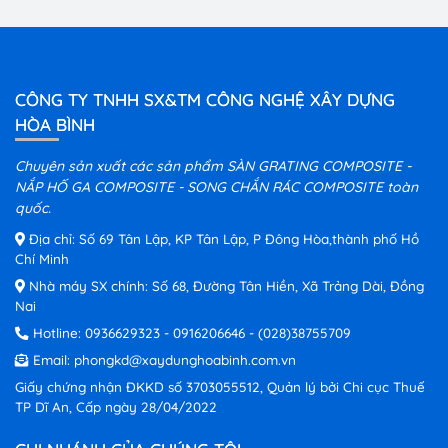
CÔNG TY TNHH SX&TM CÔNG NGHỆ XÂY DỰNG
HÒA BÌNH
Chuyên sản xuất các sản phẩm SÀN GRATING COMPOSITE -
NẮP HỐ GA COMPOSITE - SONG CHẮN RÁC COMPOSITE toàn
quốc.
Địa chỉ: Số 69 Tân Lập, KP Tân Lập, P Đông Hòa,thành phố Hồ
Chí Minh
Nhà máy SX chính: Số 68, Đường Tân Hiền, Xã Trảng Dài, Đồng
Nai
Hotline:
0936629323
-
0916206646
-
(028)38755709
Email:
phongkd@xaydunghoabinh.com.vn
Giấy chứng nhận ĐKKD số 3703055512, Quản lý bởi Chi cục Thuế
TP Dĩ An, Cấp ngày 28/04/2022