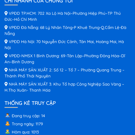
CHI NHÁNH CỦA CHÚNG TÔI
VPĐD TP.HCM: 702 Xa Lộ Hà Nội–Phường Hiệp Phú–TP Thủ
Đức–Hồ Chí Minh
VPĐD Đà Nẵng: 68 Lý Nhân Tông-P Khuê Trung-Q.Cẩm Lệ-Đà
Nẵng
VPĐD Hà Nội: 70 Nguyễn Đức Cảnh, Tân Mai, Hoàng Mai, Hà
Nội
VPĐD-NMSX 1 Bình Dương: 69-Tân Lập–Phường Đông Hòa–Dĩ
An–Bình Dương
NHÀ MÁY SẢN XUẤT 2: Số 12 – Tổ 7 – Phường Quang Trung –
Thành Phố Thái Nguyên
NHÀ MÁY SẢN XUẤT 3: Khu Tổ hợp Công Nghiệp Sao Vàng –
H.Thọ Xuân- Thanh Hóa
THỐNG KÊ TRUY CẬP
Đang truy cập: 14
Trong ngày: 1179
Hôm qua: 1013