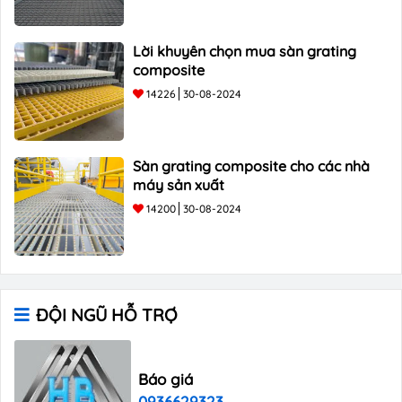
Lời khuyên chọn mua sàn grating
composite
14226
30-08-2024
Sàn grating composite cho các nhà
máy sản xuất
14200
30-08-2024
ĐỘI NGŨ HỖ TRỢ
Báo giá
0936629323