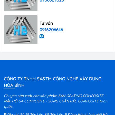
Tư vấn
0916206646
CÔNG TY TNHH SX&TM CÔNG NGHỆ XÂY DỰNG
HÒA BÌNH
Chuyên sản xuất các sản phẩm SÀN GRATING COMPOSITE -
NẮP HỐ GA COMPOSITE - SONG CHẮN RÁC COMPOSITE toàn
quốc.
Địa chỉ: Số 69 Tân Lập, KP Tân Lập, P Đông Hòa,thành phố Hồ