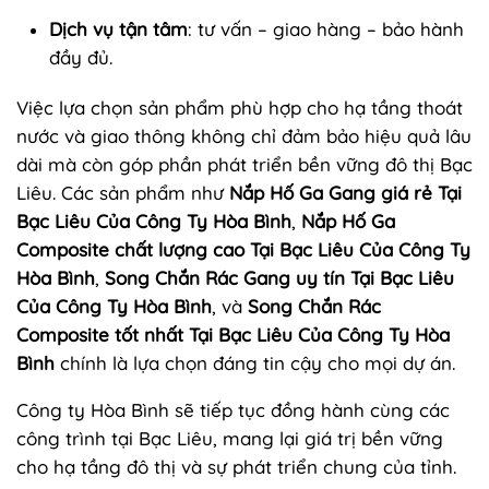
Dịch vụ tận tâm
: tư vấn – giao hàng – bảo hành
đầy đủ.
Việc lựa chọn sản phẩm phù hợp cho hạ tầng thoát
nước và giao thông không chỉ đảm bảo hiệu quả lâu
dài mà còn góp phần phát triển bền vững đô thị Bạc
Liêu. Các sản phẩm như
Nắp Hố Ga Gang giá rẻ Tại
Bạc Liêu Của Công Ty Hòa Bình
,
Nắp Hố Ga
Composite chất lượng cao Tại Bạc Liêu Của Công Ty
Hòa Bình
,
Song Chắn Rác Gang uy tín Tại Bạc Liêu
Của Công Ty Hòa Bình
, và
Song Chắn Rác
Composite tốt nhất Tại Bạc Liêu Của Công Ty Hòa
Bình
chính là lựa chọn đáng tin cậy cho mọi dự án.
Công ty Hòa Bình sẽ tiếp tục đồng hành cùng các
công trình tại Bạc Liêu, mang lại giá trị bền vững
cho hạ tầng đô thị và sự phát triển chung của tỉnh.