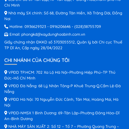
Chí Minh
Nhà máy SX chính: Số 68, Đường Tân Hiền, Xã Trảng Dài, Đồng
Nai
Hotline:
0936629323
-
0916206646
-
(028)38755709
Email:
phongkd@xaydunghoabinh.com.vn
Giấy chứng nhận ĐKKD số 3703055512, Quản lý bởi Chi cục Thuế
TP Dĩ An, Cấp ngày 28/04/2022
CHI NHÁNH CỦA CHÚNG TÔI
VPĐD TP.HCM: 702 Xa Lộ Hà Nội–Phường Hiệp Phú–TP Thủ
Đức–Hồ Chí Minh
VPĐD Đà Nẵng: 68 Lý Nhân Tông-P Khuê Trung-Q.Cẩm Lệ-Đà
Nẵng
VPĐD Hà Nội: 70 Nguyễn Đức Cảnh, Tân Mai, Hoàng Mai, Hà
Nội
VPĐD-NMSX 1 Bình Dương: 69-Tân Lập–Phường Đông Hòa–Dĩ
An–Bình Dương
NHÀ MÁY SẢN XUẤT 2: Số 12 – Tổ 7 – Phường Quang Trung –