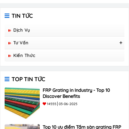
TIN TỨC
Dịch Vụ
Tư Vấn
Tấm Sàn Grating Composite FRP - Hòa Bình
Kiến Thức
Group Sản Xuất
TOP TIN TỨC
FRP Grating in Industry - Top 10
Discover Benefits
14555
03-06-2025
Top 10 ưu điểm Tấm sàn grating FRP