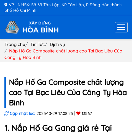
VP - NMSX: Số 69 Tân Lập, KP Tân Lập, P Đông Hòa,thành
phố Hồ Chí Minh
Trang chủ
Tin Tức
Dịch vụ
Nắp Hố Ga Composite chất lượng cao Tại Bạc Liêu Của
Công Ty Hòa Bình
Nắp Hố Ga Composite chất lượng
cao Tại Bạc Liêu Của Công Ty Hòa
Bình
Cập nhật lúc:
2025-10-29 17:08:25
13567
1. Nắp Hố Ga Gang giá rẻ Tại