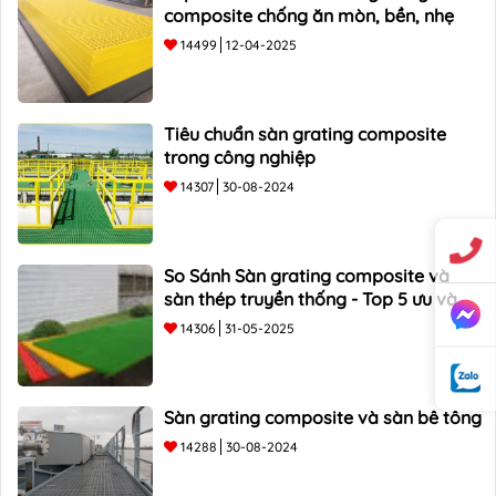
composite chống ăn mòn, bền, nhẹ
14499
12-04-2025
Tiêu chuẩn sàn grating composite
trong công nghiệp
14307
30-08-2024
So Sánh Sàn grating composite và
sàn thép truyền thống - Top 5 ưu và
nhược điểm
14306
31-05-2025
Sàn grating composite và sàn bê tông
14288
30-08-2024