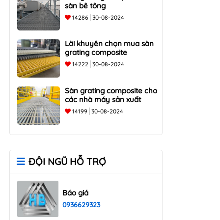
sàn bê tông
14286
30-08-2024
Lời khuyên chọn mua sàn
grating composite
14222
30-08-2024
Sàn grating composite cho
các nhà máy sản xuất
14199
30-08-2024
ĐỘI NGŨ HỖ TRỢ
Báo giá
0936629323