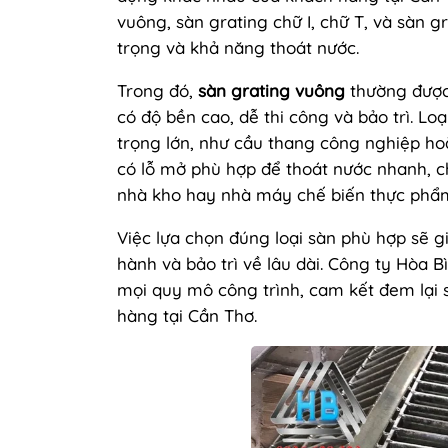
vuông, sàn grating chữ I, chữ T, và sàn g
trọng và khả năng thoát nước.
Trong đó,
sàn grating vuông
thường được
có độ bền cao, dễ thi công và bảo trì. Lo
trọng lớn, như cầu thang công nghiệp hoặ
có lỗ mở phù hợp để thoát nước nhanh, c
nhà kho hay nhà máy chế biến thực phẩ
Việc lựa chọn đúng loại sàn phù hợp sẽ gi
hành và bảo trì về lâu dài. Công ty Hòa
mọi quy mô công trình, cam kết đem lại s
hàng tại Cần Thơ.