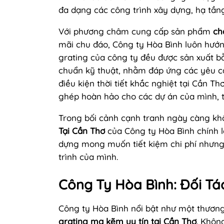
đa dạng các công trình xây dựng, hạ tần
Với phương châm cung cấp sản phẩm
ch
mãi chu đáo, Công ty Hòa Bình luôn hướ
grating của công ty đều được sản xuất 
chuẩn kỹ thuật, nhằm đáp ứng các yêu cầ
điều kiện thời tiết khắc nghiệt tại Cần 
ghép hoàn hảo cho các dự án của mình, 
Trong bối cảnh cạnh tranh ngày càng khố
Tại Cần Thơ
của Công ty Hòa Bình chính l
dựng mong muốn tiết kiệm chi phí nhưng
trình của mình.
Công Ty Hòa Bình: Đối Tá
Công ty Hòa Bình nổi bật như một thương
grating mạ kẽm uy tín tại Cần Thơ
. Khôn