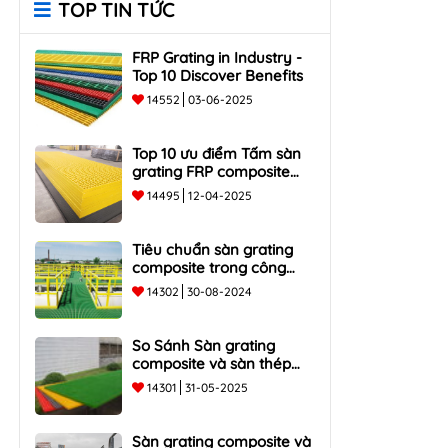
TOP TIN TỨC
FRP Grating in Industry -
Top 10 Discover Benefits
14552
03-06-2025
Top 10 ưu điểm Tấm sàn
grating FRP composite
chống ăn mòn, bền, nhẹ
14495
12-04-2025
Tiêu chuẩn sàn grating
composite trong công
nghiệp
14302
30-08-2024
So Sánh Sàn grating
composite và sàn thép
truyền thống - Top 5 ưu và
14301
31-05-2025
nhược điểm
Sàn grating composite và