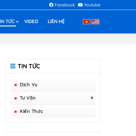
Facebook
Youtube
IN TỨC
VIDEO
LIÊN HỆ
TIN TỨC
Dịch Vụ
Tư Vấn
Tấm Sàn Grating Composite
Kiến Thức
FRP - Hòa Bình Group Sản
Xuất