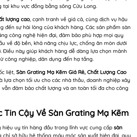
g tại khu vực đồng bằng sông Cửu Long.
ất lượng cao
, cạnh tranh về giá cả, cùng dịch vụ hậu
ng đến sự hài lòng của khách hàng. Các sản phẩm sàn
bằng công nghệ hiện đại, đảm bảo phù hợp mọi quy
u về độ bền, khả năng chịu lực, chống ăn mòn dưới
Thơ. Điều này giúp khách hàng dễ dàng lựa chọn mảnh
từ công nghiệp, dân dụng đến hạ tầng.
c liệt,
Sàn Grating Mạ Kẽm Giá Rẻ, Chất Lượng Cao
à lựa chọn tối ưu cho các nhà thầu, doanh nghiệp xây
 vẫn đảm bảo chất lượng và an toàn tối đa cho công
c Tin Cậy Về Sàn Grating Mạ Kẽm
 hiệu uy tín hàng đầu trong lĩnh vực cung cấp
sàn
g chỉ sở hữu hệ thống máy móc sản xuất hiện đại, quy