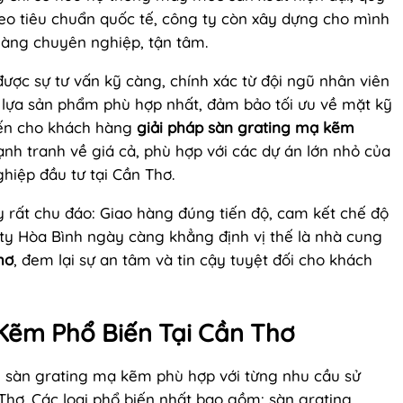
heo tiêu chuẩn quốc tế, công ty còn xây dựng cho mình
hàng chuyên nghiệp, tận tâm.
ược sự tư vấn kỹ càng, chính xác từ đội ngũ nhân viên
 lựa sản phẩm phù hợp nhất, đảm bảo tối ưu về mặt kỹ
đến cho khách hàng
giải pháp sàn grating mạ kẽm
nh tranh về giá cả, phù hợp với các dự án lớn nhỏ của
iệp đầu tư tại Cần Thơ.
y rất chu đáo: Giao hàng đúng tiến độ, cam kết chế độ
 ty Hòa Bình ngày càng khẳng định vị thế là nhà cung
hơ
, đem lại sự an tâm và tin cậy tuyệt đối cho khách
Kẽm Phổ Biến Tại Cần Thơ
oại sàn grating mạ kẽm phù hợp với từng nhu cầu sử
hơ. Các loại phổ biến nhất bao gồm: sàn grating