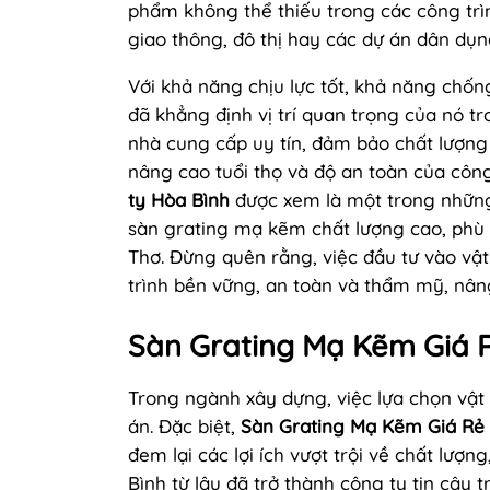
phẩm không thể thiếu trong các công trì
giao thông, đô thị hay các dự án dân dụn
Với khả năng chịu lực tốt, khả năng chốn
đã khẳng định vị trí quan trọng của nó t
nhà cung cấp uy tín, đảm bảo chất lượng 
nâng cao tuổi thọ và độ an toàn của công
ty Hòa Bình
được xem là một trong những
sàn grating mạ kẽm chất lượng cao, phù 
Thơ. Đừng quên rằng, việc đầu tư vào vậ
trình bền vững, an toàn và thẩm mỹ, nâng
Sàn Grating Mạ Kẽm Giá 
Trong ngành xây dựng, việc lựa chọn vật 
án. Đặc biệt,
Sàn Grating Mạ Kẽm Giá Rẻ
đem lại các lợi ích vượt trội về chất lư
Bình từ lâu đã trở thành công ty tin cậy