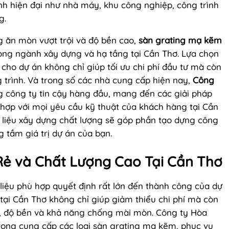
nh hiện đại như nhà máy, khu công nghiệp, công trình
g.
g ăn mòn vượt trội và độ bền cao,
sàn grating mạ kẽm
rong ngành xây dựng và hạ tầng tại Cần Thơ. Lựa chọn
cho dự án không chỉ giúp tối ưu chi phí đầu tư mà còn
 trình. Và trong số các nhà cung cấp hiện nay,
Công
 công ty tin cậy hàng đầu, mang đến các giải pháp
hợp với mọi yêu cầu kỹ thuật của khách hàng tại Cần
t liệu xây dựng chất lượng sẽ góp phần tạo dựng công
 tầm giá trị dự án của bạn.
Rẻ và Chất Lượng Cao Tại Cần Thơ
liệu phù hợp quyết định rất lớn đến thành công của dự
tại Cần Thơ không chỉ giúp giảm thiểu chi phí mà còn
ợng, độ bền và khả năng chống mài mòn. Công ty Hòa
 trong cung cấp các loại sàn grating mạ kẽm, phục vụ