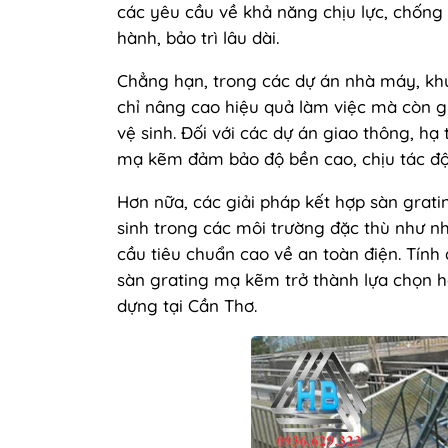
các yêu cầu về khả năng chịu lực, chống 
hành, bảo trì lâu dài.
Chẳng hạn, trong các dự án nhà máy, khu
chỉ nâng cao hiệu quả làm việc mà còn gi
vệ sinh. Đối với các dự án giao thông, h
mạ kẽm đảm bảo độ bền cao, chịu tác độn
Hơn nữa, các giải pháp kết hợp sàn grat
sinh trong các môi trường đặc thù như nh
cầu tiêu chuẩn cao về an toàn điện. Tính
sàn grating mạ kẽm trở thành lựa chọn 
dựng tại Cần Thơ.