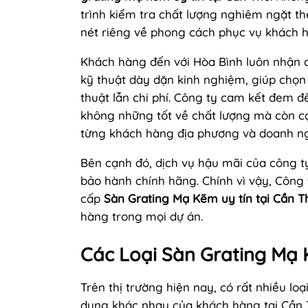
trình kiểm tra chất lượng nghiêm ngặt t
nét riêng về phong cách phục vụ khách 
Khách hàng đến với Hòa Bình luôn nhận đ
kỹ thuật dày dặn kinh nghiệm, giúp chọn
thuật lẫn chi phí. Công ty cam kết đem 
không những tốt về chất lượng mà còn cạ
từng khách hàng địa phương và doanh ngh
Bên cạnh đó, dịch vụ hậu mãi của công t
bảo hành chính hãng. Chính vì vậy, Công
cấp
Sàn Grating Mạ Kẽm uy tín tại Cần T
hàng trong mọi dự án.
Các Loại Sàn Grating Mạ 
Trên thị trường hiện nay, có rất nhiều l
dụng khác nhau của khách hàng tại Cần T