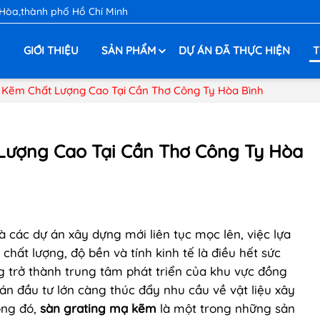
 Hòa,thành phố Hồ Chí Minh
Ủ
GIỚI THIỆU
SẢN PHẨM
DỰ ÁN ĐÃ THỰC HIỆN
T
 Kẽm Chất Lượng Cao Tại Cần Thơ Công Ty Hòa Bình
Lượng Cao Tại Cần Thơ Công Ty Hòa
 các dự án xây dựng mới liên tục mọc lên, việc lựa
hất lượng, độ bền và tính kinh tế là điều hết sức
ng trở thành trung tâm phát triển của khu vực đồng
n đầu tư lớn càng thúc đẩy nhu cầu về vật liệu xây
ong đó,
sàn grating mạ kẽm
là một trong những sản