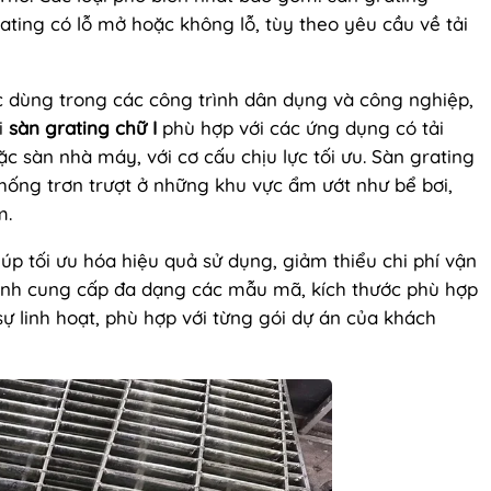
rating có lỗ mở hoặc không lỗ, tùy theo yêu cầu về tải
 dùng trong các công trình dân dụng và công nghiệp,
ại
sàn grating chữ I
phù hợp với các ứng dụng có tải
c sàn nhà máy, với cơ cấu chịu lực tối ưu. Sàn grating
hống trơn trượt ở những khu vực ẩm ướt như bể bơi,
m.
úp tối ưu hóa hiệu quả sử dụng, giảm thiểu chi phí vận
 Bình cung cấp đa dạng các mẫu mã, kích thước phù hợp
ự linh hoạt, phù hợp với từng gói dự án của khách