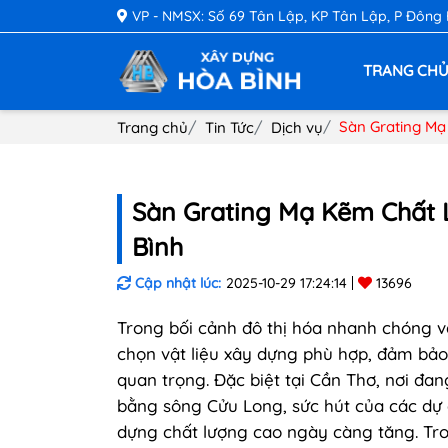
VP - NMSX: Số 69 Tân Lập, KP Tân Lập, P Đông
TRANG CH
Sàn Grating Mạ
Trang chủ
Tin Tức
Dịch vụ
Sàn Grating Mạ Kẽm Chất 
Bình
Cập nhật lúc:
2025-10-29 17:24:14
13696
Trong bối cảnh đô thị hóa nhanh chóng và
chọn vật liệu xây dựng phù hợp, đảm bảo c
quan trọng. Đặc biệt tại Cần Thơ, nơi đa
bằng sông Cửu Long, sức hút của các dự á
dựng chất lượng cao ngày càng tăng. Tr