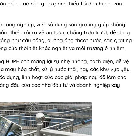
ăn mòn, mà còn giúp giảm thiểu tối đa chi phí vận
 công nghiệp, việc sử dụng sàn grating giúp không
ảm thiểu rủi ro về an toàn, chống trơn trượt, dễ dàng
ạ tầng như cầu cống, đường ống thoát nước, sàn grating
g của thời tiết khắc nghiệt và môi trường ô nhiễm.
ing HDPE còn mang lại sự nhẹ nhàng, cách điện, dễ vệ
à máy hóa chất, xử lý nước thải, hay các khu vực yêu
 đa dụng, linh hoạt của các giải pháp này đã làm cho
hàng đầu của các nhà đầu tư và doanh nghiệp xây