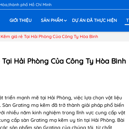
 Hòa,thành phố Hồ Chí Minh
Ủ
GIỚI THIỆU
SẢN PHẨM
DỰ ÁN ĐÃ THỰC HIỆN
T
 Kẽm giá rẻ Tại Hải Phòng Của Công Ty Hòa Bình
 Tại Hải Phòng Của Công Ty Hòa Bình
 triển mạnh mẽ tại Hải Phòng, việc lựa chọn vật liệu
t. Sàn Grating mạ kẽm đã trở thành giải pháp phổ biến
với nhiều năm kinh nghiệm trong lĩnh vực cung cấp vật
 cung cấp sàn Grating mạ kẽm uy tín tại Hải Phòng. Bài
ề các sản phẩm sàn Grating của chúng tôi, từ chất