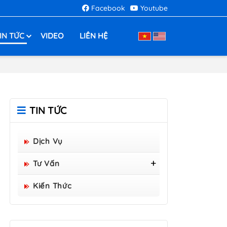
Facebook
Youtube
IN TỨC
VIDEO
LIÊN HỆ
TIN TỨC
Dịch Vụ
Tư Vấn
Tấm Sàn Grating Composite
Kiến Thức
FRP - Hòa Bình Group Sản
Xuất