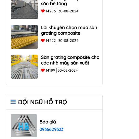
sàn bê tông
14286
30-08-2024
Lời khuyên chọn mua sàn
grating composite
14222
30-08-2024
Sàn grating composite cho
các nhà máy sản xuất
14199
30-08-2024
ĐỘI NGŨ HỖ TRỢ
Báo giá
0936629323