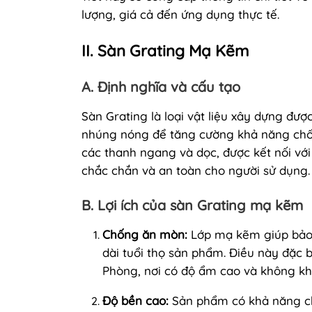
lượng, giá cả đến ứng dụng thực tế.
II. Sàn Grating Mạ Kẽm
A. Định nghĩa và cấu tạo
Sàn Grating là loại vật liệu xây dựng đư
nhúng nóng để tăng cường khả năng chố
các thanh ngang và dọc, được kết nối vớ
chắc chắn và an toàn cho người sử dụng.
B. Lợi ích của sàn Grating mạ kẽm
Chống ăn mòn:
Lớp mạ kẽm giúp bảo 
dài tuổi thọ sản phẩm. Điều này đặc 
Phòng, nơi có độ ẩm cao và không kh
Độ bền cao:
Sản phẩm có khả năng chịu