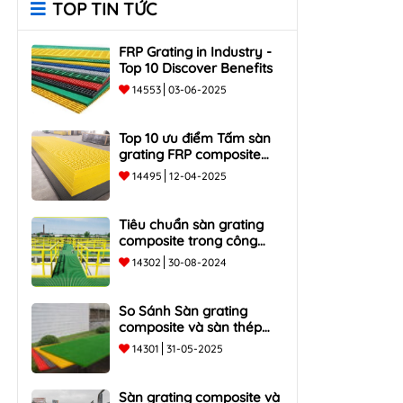
TOP TIN TỨC
FRP Grating in Industry -
Top 10 Discover Benefits
14553
03-06-2025
Top 10 ưu điểm Tấm sàn
grating FRP composite
chống ăn mòn, bền, nhẹ
14495
12-04-2025
Tiêu chuẩn sàn grating
composite trong công
nghiệp
14302
30-08-2024
So Sánh Sàn grating
composite và sàn thép
truyền thống - Top 5 ưu và
14301
31-05-2025
nhược điểm
Sàn grating composite và