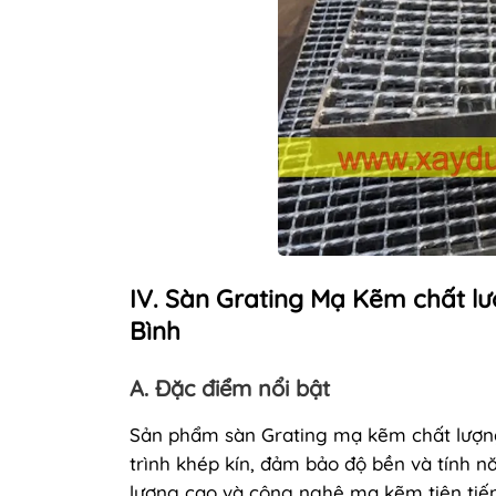
IV. Sàn Grating Mạ Kẽm chất l
Bình
A. Đặc điểm nổi bật
Sản phẩm sàn Grating mạ kẽm chất lượng
trình khép kín, đảm bảo độ bền và tính n
lượng cao và công nghệ mạ kẽm tiên tiến