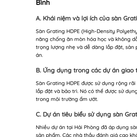
Bình
A. Khái niệm và lợi ích của sàn Gra
Sàn Grating HDPE (High-Density Polyethyl
năng chống ăn mòn hóa học và không dẫn
trọng lượng nhẹ và dễ dàng lắp đặt, sản 
án.
B. Ứng dụng trong các dự án giao 
Sàn Grating HDPE được sử dụng rộng rãi 
lắp đặt và bảo trì. Nó có thể được sử dụ
trong môi trường ẩm ướt.
C. Dự án tiêu biểu sử dụng sàn Gra
Nhiều dự án tại Hải Phòng đã áp dụng sà
sản phẩm. Các nhà thầu đánh giá cao kh