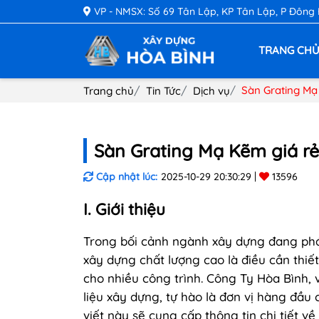
VP - NMSX: Số 69 Tân Lập, KP Tân Lập, P Đông
TRANG CH
Sàn Grating Mạ
Trang chủ
Tin Tức
Dịch vụ
Sàn Grating Mạ Kẽm giá rẻ
Cập nhật lúc:
2025-10-29 20:30:29
13596
I. Giới thiệu
Trong bối cảnh ngành xây dựng đang phát
xây dựng chất lượng cao là điều cần thiế
cho nhiều công trình. Công Ty Hòa Bình, 
liệu xây dựng, tự hào là đơn vị hàng đầu
viết này sẽ cung cấp thông tin chi tiết v