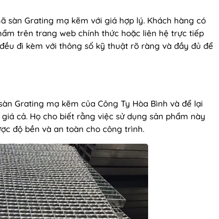
 sàn Grating mạ kẽm với giá hợp lý. Khách hàng có
hẩm trên trang web chính thức hoặc liên hệ trực tiếp
đều đi kèm với thông số kỹ thuật rõ ràng và đầy đủ để
àn Grating mạ kẽm của Công Ty Hòa Bình và để lại
 giá cả. Họ cho biết rằng việc sử dụng sản phẩm này
ợc độ bền và an toàn cho công trình.