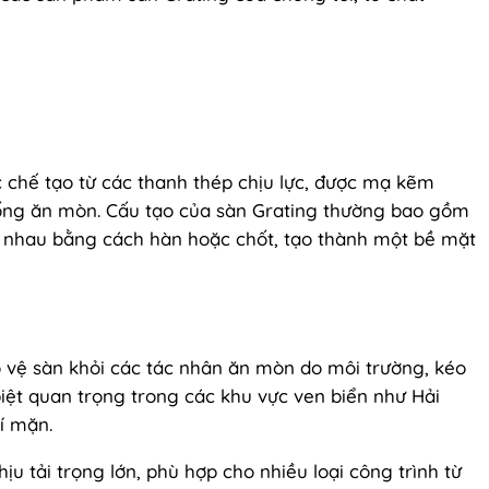
ợc chế tạo từ các thanh thép chịu lực, được mạ kẽm
ng ăn mòn. Cấu tạo của sàn Grating thường bao gồm
i nhau bằng cách hàn hoặc chốt, tạo thành một bề mặt
vệ sàn khỏi các tác nhân ăn mòn do môi trường, kéo
biệt quan trọng trong các khu vực ven biển như Hải
í mặn.
 tải trọng lớn, phù hợp cho nhiều loại công trình từ