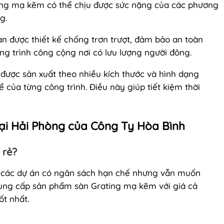
ing mạ kẽm có thể chịu được sức nặng của các phương
g.
n được thiết kế chống trơn trượt, đảm bảo an toàn
công trình công cộng nơi có lưu lượng người đông.
được sản xuất theo nhiều kích thước và hình dạng
 của từng công trình. Điều này giúp tiết kiệm thời
 tại Hải Phòng của Công Ty Hòa Bình
 rẻ?
ho các dự án có ngân sách hạn chế nhưng vẫn muốn
ung cấp sản phẩm sàn Grating mạ kẽm với giá cả
t nhất.