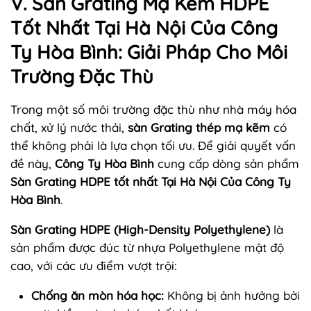
V. Sàn Grating Mạ Kẽm HDPE
Tốt Nhất Tại Hà Nội Của Công
Ty Hòa Bình: Giải Pháp Cho Môi
Trường Đặc Thù
Trong một số môi trường đặc thù như nhà máy hóa
chất, xử lý nước thải,
sàn Grating thép mạ kẽm
có
thể không phải là lựa chọn tối ưu. Để giải quyết vấn
đề này,
Công Ty Hòa Bình
cung cấp dòng sản phẩm
Sàn Grating HDPE tốt nhất Tại Hà Nội Của Công Ty
Hòa Bình
.
Sàn Grating HDPE (High-Density Polyethylene)
là
sản phẩm được đúc từ nhựa Polyethylene mật độ
cao, với các ưu điểm vượt trội:
Chống ăn mòn hóa học:
Không bị ảnh hưởng bởi