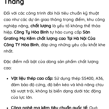
Tháng
Đối với các công trình đòi hỏi tiêu chuẩn kỹ thuật
cao như các dự án giao thông trọng điểm, khu công
nghiệp nặng,
chất lượng
là yếu tố không thể thỏa
hiệp.
Công Ty Hòa Bình
tự hào cung cấp
Sàn
Grating Mạ Kẽm chất lượng cao Tại Hà Nội Của
Công TY Hòa Bình
, đáp ứng những yêu cầu khắt khe
nhất.
Đặc điểm nổi bật của dòng sản phẩm chất lượng
cao:
Vật liệu thép cao cấp:
Sử dụng thép SS400, A36,
đảm bảo độ cứng, độ bền kéo và khả năng chịu
tải vượt trội, không bị biến dạng dưới tác động
của lực lớn.
Công nghệ mạ kẽm tiêu chuẩn quốc tế:
Quá