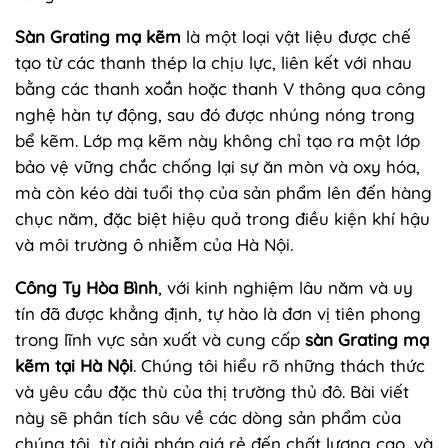
Sàn Grating mạ kẽm
là một loại vật liệu được chế
tạo từ các thanh thép la chịu lực, liên kết với nhau
bằng các thanh xoắn hoặc thanh V thông qua công
nghệ hàn tự động, sau đó được nhúng nóng trong
bể kẽm. Lớp mạ kẽm này không chỉ tạo ra một lớp
bảo vệ vững chắc chống lại sự ăn mòn và oxy hóa,
mà còn kéo dài tuổi thọ của sản phẩm lên đến hàng
chục năm, đặc biệt hiệu quả trong điều kiện khí hậu
và môi trường ô nhiễm của Hà Nội.
Công Ty Hòa Bình
, với kinh nghiệm lâu năm và uy
tín đã được khẳng định, tự hào là đơn vị tiên phong
trong lĩnh vực sản xuất và cung cấp
sàn Grating mạ
kẽm tại Hà Nội
. Chúng tôi hiểu rõ những thách thức
và yêu cầu đặc thù của thị trường thủ đô. Bài viết
này sẽ phân tích sâu về các dòng sản phẩm của
chúng tôi, từ giải pháp giá rẻ đến chất lượng cao, và