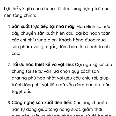
Lợi thế về giá của chúng tôi được xây dựng trên ba
nền tảng chính:
Sản xuất trực tiếp tại nhà máy:
Hòa Bình sở hữu
dây chuyền sản xuất hiện đại, loại bỏ hoàn toàn
các chi phí trung gian. Khách hàng được mua
sản phẩm với giá gốc, đảm bảo tính cạnh tranh
cao.
Tối ưu hóa thiết kế và vật liệu:
Đội ngũ kỹ sư của
chúng tôi sẽ tư vấn lựa chọn quy cách sàn
grating phù hợp nhất với yêu cầu chịu tải, giúp
tránh lãng phí vật liệu mà vẫn đảm bảo an toàn
tuyệt đối.
Công nghệ sản xuất tiên tiến:
Các dây chuyền
hàn tự động giúp tăng năng suất, giảm thời
gian sản xuất và chi phí nhân công, từ đó hạ giá