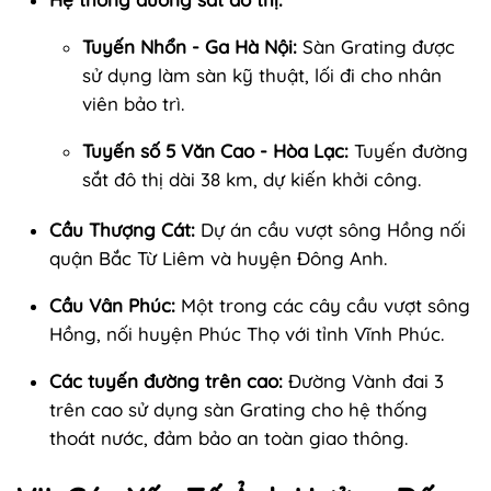
Tuyến Nhổn - Ga Hà Nội:
Sàn Grating được
sử dụng làm sàn kỹ thuật, lối đi cho nhân
viên bảo trì.
Tuyến số 5 Văn Cao - Hòa Lạc:
Tuyến đường
sắt đô thị dài 38 km, dự kiến khởi công.
Cầu Thượng Cát:
Dự án cầu vượt sông Hồng nối
quận Bắc Từ Liêm và huyện Đông Anh.
Cầu Vân Phúc:
Một trong các cây cầu vượt sông
Hồng, nối huyện Phúc Thọ với tỉnh Vĩnh Phúc.
Các tuyến đường trên cao:
Đường Vành đai 3
trên cao sử dụng sàn Grating cho hệ thống
thoát nước, đảm bảo an toàn giao thông.