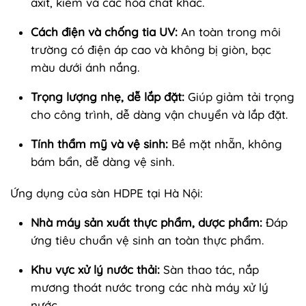
axit, kiềm và các hóa chất khác.
Cách điện và chống tia UV:
An toàn trong môi
trường có điện áp cao và không bị giòn, bạc
màu dưới ánh nắng.
Trọng lượng nhẹ, dễ lắp đặt:
Giúp giảm tải trọng
cho công trình, dễ dàng vận chuyển và lắp đặt.
Tính thẩm mỹ và vệ sinh:
Bề mặt nhẵn, không
bám bẩn, dễ dàng vệ sinh.
Ứng dụng của sàn HDPE tại Hà Nội:
Nhà máy sản xuất thực phẩm, dược phẩm:
Đáp
ứng tiêu chuẩn vệ sinh an toàn thực phẩm.
Khu vực xử lý nước thải:
Sàn thao tác, nắp
mương thoát nước trong các nhà máy xử lý
nước.