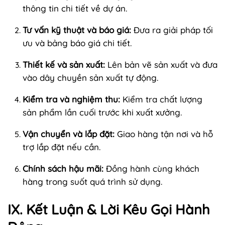
thông tin chi tiết về dự án.
Tư vấn kỹ thuật và báo giá:
Đưa ra giải pháp tối
ưu và bảng báo giá chi tiết.
Thiết kế và sản xuất:
Lên bản vẽ sản xuất và đưa
vào dây chuyền sản xuất tự động.
Kiểm tra và nghiệm thu:
Kiểm tra chất lượng
sản phẩm lần cuối trước khi xuất xưởng.
Vận chuyển và lắp đặt:
Giao hàng tận nơi và hỗ
trợ lắp đặt nếu cần.
Chính sách hậu mãi:
Đồng hành cùng khách
hàng trong suốt quá trình sử dụng.
IX. Kết Luận & Lời Kêu Gọi Hành