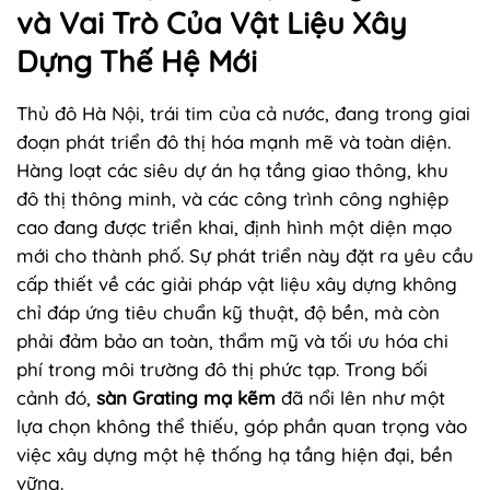
và Vai Trò Của Vật Liệu Xây
Dựng Thế Hệ Mới
Thủ đô Hà Nội, trái tim của cả nước, đang trong giai
đoạn phát triển đô thị hóa mạnh mẽ và toàn diện.
Hàng loạt các siêu dự án hạ tầng giao thông, khu
đô thị thông minh, và các công trình công nghiệp
cao đang được triển khai, định hình một diện mạo
mới cho thành phố. Sự phát triển này đặt ra yêu cầu
cấp thiết về các giải pháp vật liệu xây dựng không
chỉ đáp ứng tiêu chuẩn kỹ thuật, độ bền, mà còn
phải đảm bảo an toàn, thẩm mỹ và tối ưu hóa chi
phí trong môi trường đô thị phức tạp. Trong bối
cảnh đó,
sàn Grating mạ kẽm
đã nổi lên như một
lựa chọn không thể thiếu, góp phần quan trọng vào
việc xây dựng một hệ thống hạ tầng hiện đại, bền
vững.