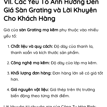
VII. Các Yếu Tố Ảnh Hưởng Đến
Giá Sàn Grating và Lời Khuyên
Cho Khách Hàng
Giá của
sàn Grating mạ kẽm
phụ thuộc vào nhiều
yếu tố:
Chất liệu và quy cách:
Độ dày của thanh la,
thanh xoắn và kích thước sản phẩm.
Công nghệ mạ kẽm:
Độ dày của lớp mạ kẽm.
Khối lượng đơn hàng:
Đơn hàng lớn sẽ có giá tốt
hơn.
Giá nguyên vật liệu:
Giá thép trên thị trường
biến động theo từng thời điểm.
Lời khuyên từ chuyên gia của Công Ty Hòa Bình: