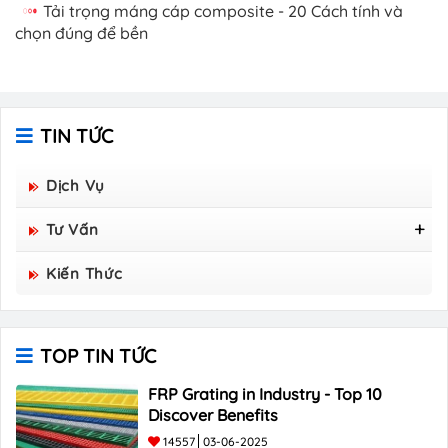
Tải trọng máng cáp composite - 20 Cách tính và
chọn đúng để bền
TIN TỨC
Dịch Vụ
Tư Vấn
Tấm Sàn Grating Composite FRP - Hòa Bình
Kiến Thức
Group Sản Xuất
TOP TIN TỨC
FRP Grating in Industry - Top 10
Discover Benefits
14557
03-06-2025