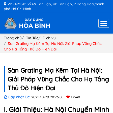
VP - NMSX: Số 69 Tân Lập, KP Tân Lập, P Đông Hòa,thành
phố Hồ Chí Minh
Trang chủ
Tin Tức
Dịch vụ
Sàn Grating Mạ Kẽm Tại Hà Nội: Giải Pháp Vững Chắc
Cho Hạ Tầng Thủ Đô Hiện Đại
Sàn Grating Mạ Kẽm Tại Hà Nội:
Giải Pháp Vững Chắc Cho Hạ Tầng
Thủ Đô Hiện Đại
Cập nhật lúc:
2025-10-29 20:26:08
13540
I. Giới Thiệu: Hà Nội Chuyển Mình