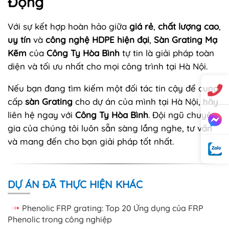
Động
Với sự kết hợp hoàn hảo giữa
giá rẻ
,
chất lượng cao
,
uy tín
và
công nghệ HDPE hiện đại
,
Sàn Grating Mạ
Kẽm
của
Công Ty Hòa Bình
tự tin là giải pháp toàn
diện và tối ưu nhất cho mọi công trình tại Hà Nội.
Nếu bạn đang tìm kiếm một đối tác tin cậy để cung
cấp
sàn Grating
cho dự án của mình tại Hà Nội, hãy
liên hệ ngay với
Công Ty Hòa Bình
. Đội ngũ chuyên
gia của chúng tôi luôn sẵn sàng lắng nghe, tư vấn
và mang đến cho bạn giải pháp tốt nhất.
DỰ ÁN ĐÃ THỰC HIỆN KHÁC
Phenolic FRP grating: Top 20 Ứng dụng của FRP
Phenolic trong công nghiệp