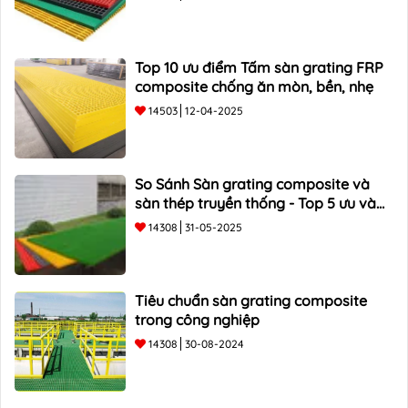
Top 10 ưu điểm Tấm sàn grating FRP
composite chống ăn mòn, bền, nhẹ
14503
12-04-2025
So Sánh Sàn grating composite và
sàn thép truyền thống - Top 5 ưu và
nhược điểm
14308
31-05-2025
Tiêu chuẩn sàn grating composite
trong công nghiệp
14308
30-08-2024