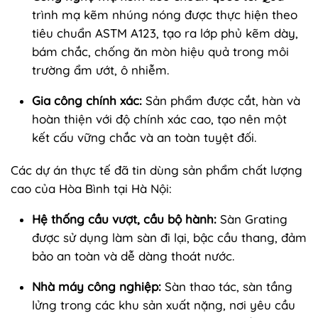
trình mạ kẽm nhúng nóng được thực hiện theo
tiêu chuẩn ASTM A123, tạo ra lớp phủ kẽm dày,
bám chắc, chống ăn mòn hiệu quả trong môi
trường ẩm ướt, ô nhiễm.
Gia công chính xác:
Sản phẩm được cắt, hàn và
hoàn thiện với độ chính xác cao, tạo nên một
kết cấu vững chắc và an toàn tuyệt đối.
Các dự án thực tế đã tin dùng sản phẩm chất lượng
cao của Hòa Bình tại Hà Nội:
Hệ thống cầu vượt, cầu bộ hành:
Sàn Grating
được sử dụng làm sàn đi lại, bậc cầu thang, đảm
bảo an toàn và dễ dàng thoát nước.
Nhà máy công nghiệp:
Sàn thao tác, sàn tầng
lửng trong các khu sản xuất nặng, nơi yêu cầu