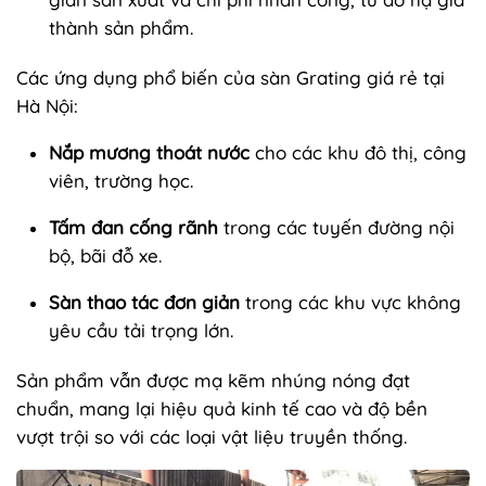
thành sản phẩm.
Các ứng dụng phổ biến của sàn Grating giá rẻ tại
Hà Nội:
Nắp mương thoát nước
cho các khu đô thị, công
viên, trường học.
Tấm đan cống rãnh
trong các tuyến đường nội
bộ, bãi đỗ xe.
Sàn thao tác đơn giản
trong các khu vực không
yêu cầu tải trọng lớn.
Sản phẩm vẫn được mạ kẽm nhúng nóng đạt
chuẩn, mang lại hiệu quả kinh tế cao và độ bền
vượt trội so với các loại vật liệu truyền thống.