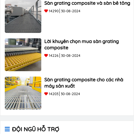
Sàn grating composite và sàn bê tông
14290
30-08-2024
Lời khuyên chọn mua sàn grating
composite
14226
30-08-2024
Sàn grating composite cho các nhà
máy sản xuất
14203
30-08-2024
ĐỘI NGŨ HỖ TRỢ