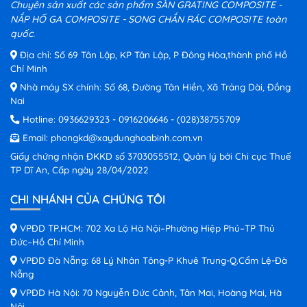
Chuyên sản xuất các sản phẩm SÀN GRATING COMPOSITE -
NẮP HỐ GA COMPOSITE - SONG CHẮN RÁC COMPOSITE toàn
quốc.
Địa chỉ: Số 69 Tân Lập, KP Tân Lập, P Đông Hòa,thành phố Hồ
Chí Minh
Nhà máy SX chính: Số 68, Đường Tân Hiền, Xã Trảng Dài, Đồng
Nai
Hotline:
0936629323
-
0916206646
-
(028)38755709
Email:
phongkd@xaydunghoabinh.com.vn
Giấy chứng nhận ĐKKD số 3703055512, Quản lý bởi Chi cục Thuế
TP Dĩ An, Cấp ngày 28/04/2022
CHI NHÁNH CỦA CHÚNG TÔI
VPĐD TP.HCM: 702 Xa Lộ Hà Nội–Phường Hiệp Phú–TP Thủ
Đức–Hồ Chí Minh
VPĐD Đà Nẵng: 68 Lý Nhân Tông-P Khuê Trung-Q.Cẩm Lệ-Đà
Nẵng
VPĐD Hà Nội: 70 Nguyễn Đức Cảnh, Tân Mai, Hoàng Mai, Hà
Nội