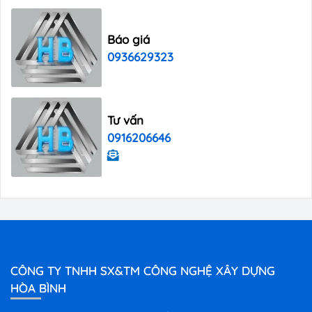
Báo giá
0936629323
Tư vấn
0916206646
CÔNG TY TNHH SX&TM CÔNG NGHỆ XÂY DỰNG
HÒA BÌNH