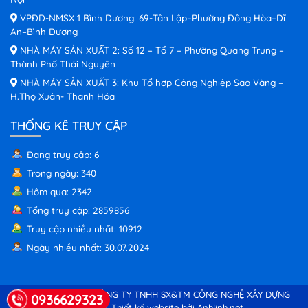
VPĐD-NMSX 1 Bình Dương: 69-Tân Lập–Phường Đông Hòa–Dĩ
An–Bình Dương
NHÀ MÁY SẢN XUẤT 2: Số 12 – Tổ 7 – Phường Quang Trung –
Thành Phố Thái Nguyên
NHÀ MÁY SẢN XUẤT 3: Khu Tổ hợp Công Nghiệp Sao Vàng –
H.Thọ Xuân- Thanh Hóa
THỐNG KÊ TRUY CẬP
Đang truy cập: 6
Trong ngày: 340
Hôm qua: 2342
Tổng truy cập: 2859856
Truy cập nhiều nhất: 10912
Ngày nhiều nhất: 30.07.2024
© Copyright 2026 CÔNG TY TNHH SX&TM CÔNG NGHỆ XÂY DỰNG
0936629323
HÒA BÌNH.
Thiết kế website bởi Anhlinh.net